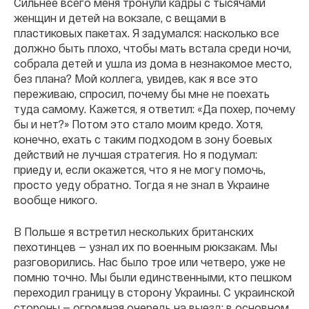
Сильнее всего меня тронули кадры с тысячами
женщин и детей на вокзале, с вещами в
пластиковых пакетах. Я задумался: насколько все
должно быть плохо, чтобы мать встала среди ночи,
собрала детей и ушла из дома в незнакомое место,
без плана? Мой коллега, увидев, как я все это
переживаю, спросил, почему бы мне не поехать
туда самому. Кажется, я ответил: «Да похер, почему
бы и нет?» Потом это стало моим кредо. Хотя,
конечно, ехать с таким подходом в зону боевых
действий не лучшая стратегия. Но я подумал:
приеду и, если окажется, что я не могу помочь,
просто уеду обратно. Тогда я не знал в Украине
вообще никого.
В Польше я встретил нескольких британских
пехотинцев — узнал их по военным рюкзакам. Мы
разговорились. Нас было трое или четверо, уже не
помню точно. Мы были единственными, кто пешком
переходил границу в сторону Украины. С украинской
стороны — огромная очередь на выезд: в основном