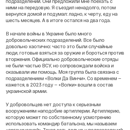
подразделений. Они предложили мне поехать с
ними на передовую. Я съездил ненадолго, потом
вернулся домой и подумал: ладно, к черту, еду на
шесть месяцев. А в итоге остался на два года.
В начале войны в Украине было много
добровольческих подразделений. Все было
довольно хаотично: часто это были случайные
люди, готовые взяться за оружие и бороться против
вторжения. Официально добровольческие отряды
не были частью ВСУ, но сопровождали войска и
оказывали им помощь. Моя группа была связана с
подразделением «Волки Да Винчи». Со временем —
кажется, в 2023 году — «Волки» вошли в состав
украинской армии.
У добровольцев нет доступа к серьезным
вооружениям наподобие артиллерии. Артиллерию,
которую может по собственному усмотрению
использовать командир батальона, мы называем
«органической». Такая есть только у подразделений