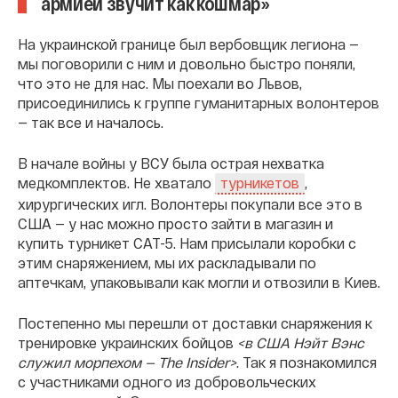
армией звучит как кошмар»
На украинской границе был вербовщик легиона —
мы поговорили с ним и довольно быстро поняли,
что это не для нас. Мы поехали во Львов,
присоединились к группе гуманитарных волонтеров
— так все и началось.
В начале войны у ВСУ была острая нехватка
медкомплектов. Не хватало
,
турникетов
хирургических игл. Волонтеры покупали все это в
США — у нас можно просто зайти в магазин и
купить турникет CAT-5. Нам присылали коробки с
этим снаряжением, мы их раскладывали по
аптечкам, упаковывали как могли и отвозили в Киев.
Постепенно мы перешли от доставки снаряжения к
тренировке украинских бойцов
<в США Нэйт Вэнс
служил морпехом — The Insider>
. Так я познакомился
с участниками одного из добровольческих