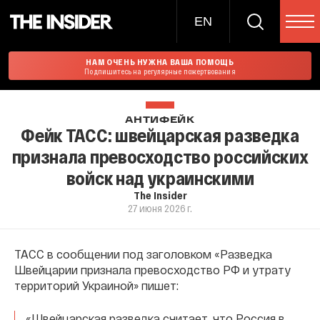
EN
НАМ ОЧЕНЬ НУЖНА ВАША ПОМОЩЬ
Подпишитесь на регулярные пожертвования
АНТИФЕЙК
Фейк ТАСС: швейцарская разведка
признала превосходство российских
войск над украинскими
The Insider
27 июня 2026 г.
ТАСС в сообщении под заголовком «Разведка
Швейцарии признала превосходство РФ и утрату
территорий Украиной» пишет:
«Швейцарская разведка считает, что Россия в