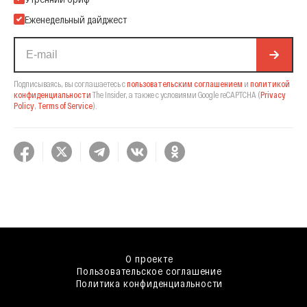
Еженедельный дайджест
Подписываясь, вы соглашаетесь с
пользовательским соглашением
и
политикой
конфиденциальности
The Insider,
а также с условиями Google reCAPTCHA
(
Privacy
Policy
,
Terms of Service
).
О проекте
Пользовательское соглашение
Политика конфиденциальности