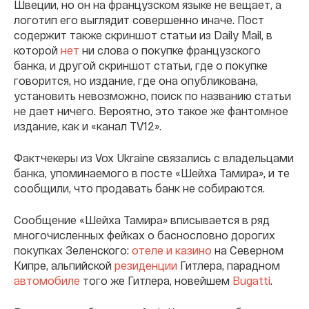
Швеции, но он на французском языке не вещает, а
логотип его выглядит совершенно иначе. Пост
содержит также скриншот статьи из Daily Mail, в
которой
нет
ни слова о покупке французского
банка, и другой скриншот статьи, где о покупке
говорится, но издание, где она опубликована,
установить невозможно, поиск по названию статьи
не дает ничего. Вероятно, это такое же фантомное
издание, как и «канал TV12».
Фактчекеры из Vox Ukraine связались с владельцами
банка, упоминаемого в посте «Шейха Тамира», и те
сообщили, что продавать банк не собираются.
Сообщение «Шейха Тамира» вписывается в ряд
многочисленных фейках о баснословно дорогих
покупках Зеленского:
отеле и казино
на Северном
Кипре, альпийской
резиденции
Гитлера, парадном
автомобиле
того же Гитлера, новейшем
Bugatti
.