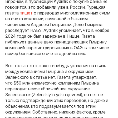
Впрочем, в публикации Aydınlık о покупке банка не
говорится, это добавили уже в России. Турецкая
газета
пишет
о переводах многомиллионных сумм
на счета компании, связанной с бывшим
чиновником Андреем Гмыриным. Дело Гмырина
расследует НАБУ; Aydınlık упоминает, что в ноябре
2024 года он был задержан в Ницце. Газета
публикует данные двух принадлежащих Гмырину
компаний, зарегистрированных в ОАЭ, в том числе
номер банковского счета одной из них.
Вот только хоть какого-нибудь указания на связь
между компаниями Гмырина и окружением
Зеленского в статье нет. Газета утверждает,
что $50 млн ежемесячно компаниям Гмырина
переводит некое «ближайшее окружение
Зеленского» (Zelenskiy’in yakın çevresi), но нет не
только подтверждений этих переводов, но даже и
объяснения, кто подразумевается под этим
окружением. Собственно, никаких фактов, кроме
регистрационных данных двух вполне легально