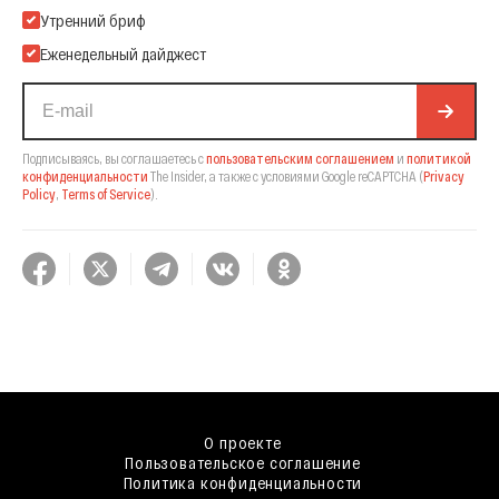
Подпишитесь на нашу Email-рассылку
Утренний бриф
Еженедельный дайджест
Подписываясь, вы соглашаетесь с
пользовательским соглашением
и
политикой
конфиденциальности
The Insider,
а также с условиями Google reCAPTCHA
(
Privacy
Policy
,
Terms of Service
).
О проекте
Пользовательское соглашение
Политика конфиденциальности