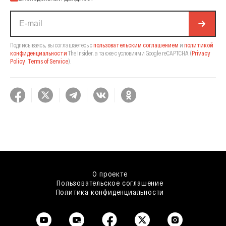
Подписываясь, вы соглашаетесь с
пользовательским соглашением
и
политикой
конфиденциальности
The Insider,
а также с условиями Google reCAPTCHA
(
Privacy
Policy
,
Terms of Service
).
О проекте
Пользовательское соглашение
Политика конфиденциальности