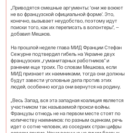
„Приводятся смешные аргументы: ‘они же воюют
не во французской официальной форме’. Это,
конечно, вызывает неудобство, поэтому идут
поиски того, как их переписать в волонтеры”, —
добавил Мешков.
На прошлой неделе глава МИД Франции Стефан
Сежурне подтвердил гибель на Украине двух
французских „гуманитарных работников” и
ранении еще троих. По словам Мешкова, если
МИД признает их наемниками, тогда они должны
будут завести уголовные дела против этих
людей, особенно когда они вернутся на родину.
„Весь Запад, вся эта западная коалиция является
участником так называемой прокси-войны.
Французы отнюдь не на первом месте стоят по
количеству наемников: по разным оценкам, речь
идет о сотне человек, из соседних стран цифры
совсем другие. Наши военные на линии боевых