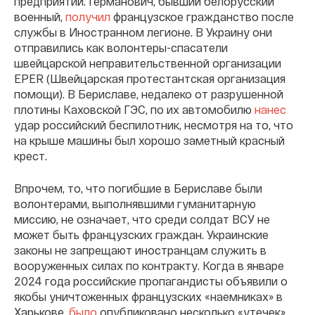
предприятий. Германович, бывший белорусский
военный,
получил
французское гражданство после
службы в Иностранном легионе. В Украину они
отправились как волонтеры-спасатели
швейцарской неправительственной организации
EPER (Швейцарская протестантская организация
помощи). В Бериславе, недалеко от разрушенной
плотины Каховской ГЭС, по их автомобилю
нанес
удар российский беспилотник, несмотря на то, что
на крыше машины был хорошо заметный красный
крест.
Впрочем, то, что погибшие в Бериславе были
волонтерами, выполнявшими гуманитарную
миссию, не означает, что среди солдат ВСУ не
может быть французских граждан. Украинские
законы не запрещают иностранцам служить в
вооруженных силах по контракту. Когда в январе
2024 года российские пропагандисты объявили о
якобы уничтоженных французских «наемниках» в
Харькове,
было
опубликовано несколько «утечек»