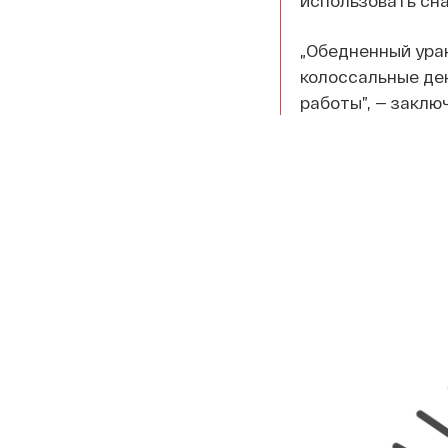
использовать сн
„Обедненный уран 
колоссальные де
работы”, — закл