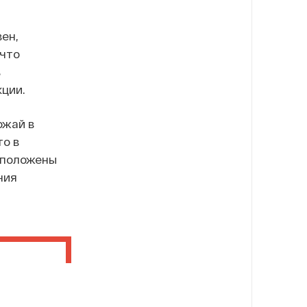
ен,
 что
ь
ции.
ожай в
то в
сположены
ния