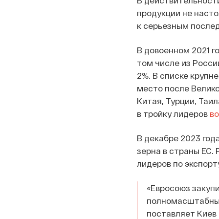
В действительност
продукции не насто
к серьезным послед
В довоенном 2021 г
том числе из России
2%. В списке крупн
место после Велико
Китая, Турции, Таи
в тройку лидеров
в
В декабре 2023 год
зерна в страны ЕС. 
лидеров по экспорт
«Евросоюз закупи
полномасштабных 
поставляет Киев 