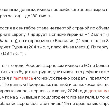
ованным данным, импорт российского зерна вырос н
аз за год — до 180 тыс. т.
оссия в сентябре стала четвертой страной по объе
на в Европу. Лидирует в списке Украина — 1,2 млн т (
 за год), на втором месте Бразилия (1,1 млн т, плюс 
едует Турция (204 тыс. т, плюс 4% за месяц). Пятерк
139 тыс. т)».
ь, что доля России в зерновом импорте ЕС не больш
стить это будет нетрудно, учитывая, что дефицита з
оссия и
пыталась
его искусственно создать, препятст
ы. По данным Продовольственной и сельскохозяйств
ировые запасы зерновых к концу 2024 года
достигну
т, что на 2,7% выше прошлогоднего показателя. В то 
ебления зерна составит лишь 1,1% по сравнению с п