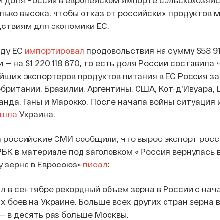
и доля России в европейском импорте сельскохозяй
лько высока, чтобы отказ от российских продуктов м
ствиям для экономики ЕС.
оду ЕС
импортировал
продовольствия на сумму $58 91
 — на $1 220 118 670, то есть доля России составила
ейших экспортеров продуктов питания в ЕС Россия за
британии, Бразилии, Аргентины, США, Кот-д'Ивуара,
ланда, Ганы и Марокко. После начала войны ситуация
ошла
Украина.
а российские СМИ сообщили, что вырос экспорт росс
РБК в материале под заголовком « Россия вернулась 
у зерна в Евросоюз»
писал
:
л в сентябре рекордный объем зерна в России с нач
боев на Украине. Больше всех других стран зерна в
— в десять раз больше Москвы.