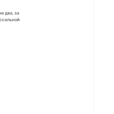
е два, за
оссальной