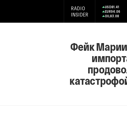
USD
81.41
RADIO
EUR
94.06
INSIDER
OIL
83.08
Фейк Марии 
импорт
продово
катастрофой