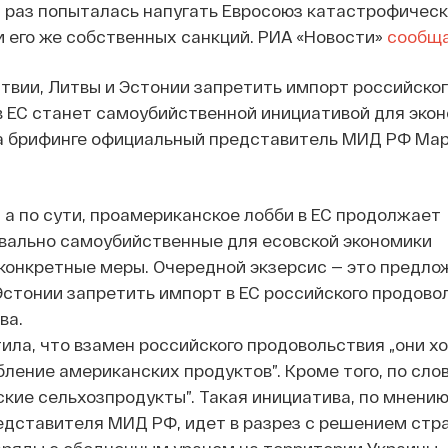
й раз попыталась напугать Евросоюз катастрофичес
 его же собственных санкций. РИА «Новости»
сообщ
твии, Литвы и Эстонии запретить импорт российског
в ЕС станет самоубийственной инициативой для эко
на брифинге официальный представитель МИД РФ Ма
 а по сути, проамериканское лобби в ЕС продолжает
квально самоубийственные для есовской экономики
 конкретные меры. Очередной экзерсис — это предло
Эстонии запретить импорт в ЕС российского продовол
ва.
ла, что взамен российского продовольствия „они х
ление американских продуктов”. Кроме того, по сло
ские сельхозпродукты”. Такая инициатива, по мнени
едставителя МИД РФ, идет в разрез с решением стр