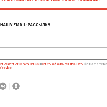
ПИШИТЕСЬ НА РЕГУЛЯРНЫЕ ПОЖЕРТВОВАНИЯ
НАШУ EMAIL-РАССЫЛКУ
il-рассылку
пользовательским соглашением
и
политикой конфиденциальности
The Insider,
а также 
f Service
).