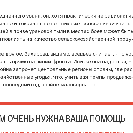
едненного урана, он, хотя практически не радиоактив
чески токсичен, но нет никаких оснований считать,
ей в почве урановой пыли в местах боев может быт
 повлиять на качество сельскохозяйственной продук
е другое: Захарова, видимо, всерьез считает, что ур
рать прямо на линии фронта. Или же она надеется, ч
ойна затронет центральные регионы страны, где ра
зяйственные угодья, что, учитывая темпы продвиже
а последний год, крайне маловероятно.
М ОЧЕНЬ НУЖНА ВАША ПОМОЩЬ