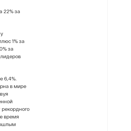
а 22% за
му
плюс 1% за
80% за
у лидеров
е 6,4%.
ерна в мире
вуя
енной
т
рекордного
же время
рошлым