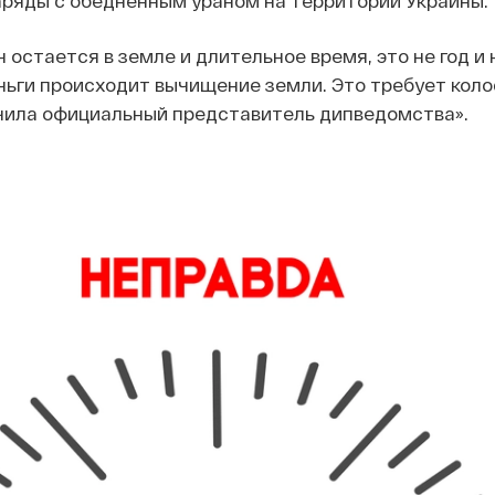
аряды с обедненным ураном на территории Украины.
остается в земле и длительное время, это не год и н
ньги происходит вычищение земли. Это требует кол
ючила официальный представитель дипведомства».