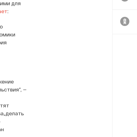
кими для
ает
:
о
номики
рия
жение
ьствия”, —
отят
ва„делать
ю
ан