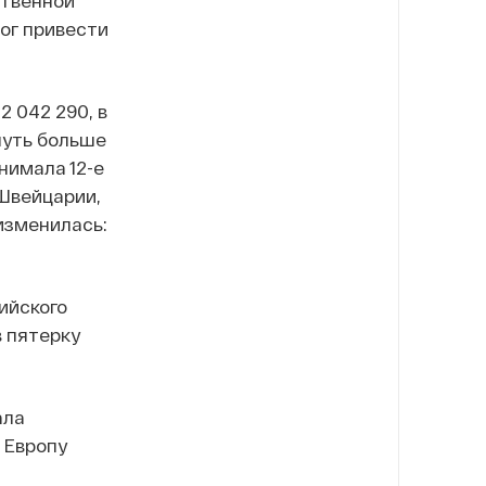
ственной
ог привести
2 042 290, в
 чуть больше
нимала 12-е
 Швейцарии,
 изменилась:
ийского
в пятерку
ала
 Европу