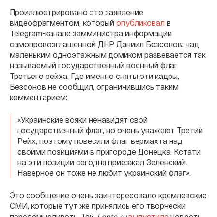
Проиллюстрировано это заявление
видеофрагментом, который
опубликовал
в
Telegram-канале замминистра информации
самопровозглашенной ДНР Даниил Безсонов: над
маленьким одноэтажным домиком развевается так
называемый государственный военный флаг
Третьего рейха. Где именно сняты эти кадры,
Безсонов не сообщил, ограничившись таким
комментарием:
«Украинские вояки ненавидят свой
государственный флаг, но очень уважают Третий
Рейх, поэтому повесили флаг вермахта над
своими позициями в пригороде Донецка. Кстати,
на эти позиции сегодня приезжал Зеленский.
Наверное он тоже не любит украинский флаг».
Это сообщение очень заинтересовало кремлевские
СМИ, которые тут же принялись его творчески
переосмысливать. Так,
Lenta.ru
выпустила
новость