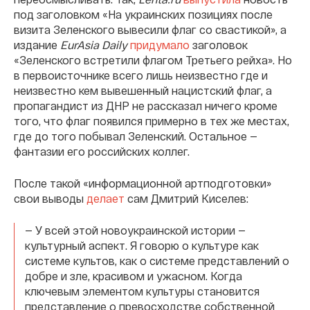
под заголовком «На украинских позициях после
визита Зеленского вывесили флаг со свастикой», а
издание
EurAsia Daily
придумало
заголовок
«Зеленского встретили флагом Третьего рейха». Но
в первоисточнике всего лишь неизвестно где и
неизвестно кем вывешенный нацистский флаг, а
пропагандист из ДНР не рассказал ничего кроме
того, что флаг появился примерно в тех же местах,
где до того побывал Зеленский. Остальное —
фантазии его российских коллег.
После такой «информационной артподготовки»
свои выводы
делает
сам Дмитрий Киселев:
— У всей этой новоукраинской истории —
культурный аспект. Я говорю о культуре как
системе культов, как о системе представлений о
добре и зле, красивом и ужасном. Когда
ключевым элементом культуры становится
представление о превосходстве собственной