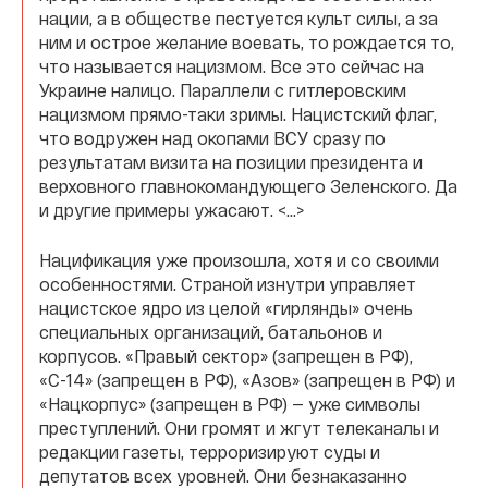
нации, а в обществе пестуется культ силы, а за
ним и острое желание воевать, то рождается то,
что называется нацизмом. Все это сейчас на
Украине налицо. Параллели с гитлеровским
нацизмом прямо-таки зримы. Нацистский флаг,
что водружен над окопами ВСУ сразу по
результатам визита на позиции президента и
верховного главнокомандующего Зеленского. Да
и другие примеры ужасают. <…>
Нацификация уже произошла, хотя и со своими
особенностями. Страной изнутри управляет
нацистское ядро из целой «гирлянды» очень
специальных организаций, батальонов и
корпусов. «Правый сектор» (запрещен в РФ),
«С-14» (запрещен в РФ), «Азов» (запрещен в РФ) и
«Нацкорпус» (запрещен в РФ) — уже символы
преступлений. Они громят и жгут телеканалы и
редакции газеты, терроризируют суды и
депутатов всех уровней. Они безнаказанно