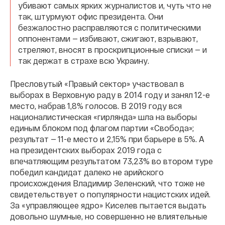
убивают самых ярких журналистов и, чуть что не
так, штурмуют офис президента. Они
безжалостно расправляются с политическими
оппонентами — избивают, сжигают, взрывают,
стреляют, вносят в проскрипционные списки — и
так держат в страхе всю Украину.
Пресловутый «Правый сектор» участвовал в
выборах в Верховную раду в 2014 году и занял 12-е
место, набрав 1,8% голосов. В 2019 году вся
националистическая «гирлянда» шла на выборы
единым блоком под флагом партии «Свобода»;
результат — 11-е место и 2,15% при барьере в 5%. А
на президентских выборах 2019 года с
впечатляющим результатом 73,23% во втором туре
победил кандидат далеко не арийского
происхождения Владимир Зеленский, что тоже не
свидетельствует о популярности нацистских идей.
За «управляющее ядро» Киселев пытается выдать
довольно шумные, но совершенно не влиятельные