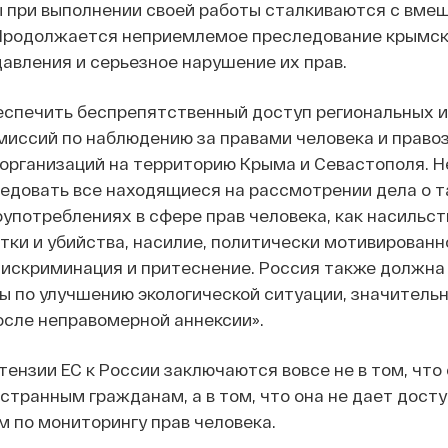
 при выполнении своей работы сталкиваются с вме
 Продолжается неприемлемое преследование крымск
давления и серьезное нарушение их прав.
еспечить беспрепятственный доступ региональных и
иссий по наблюдению за правами человека и прав
организаций на территорию Крыма и Севастополя. 
едовать все находящиеся на рассмотрении дела о т
употреблениях в сфере прав человека, как насильс
тки и убийства, насилие, политически мотивированн
дискриминация и притеснение. Россия также должна
ы по улучшению экологической ситуации, значитель
сле неправомерной аннексии».
тензии ЕС к России заключаются вовсе не в том, что 
транным гражданам, а в том, что она не дает досту
 по мониторингу прав человека.