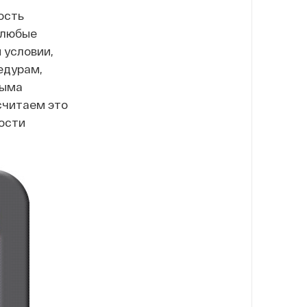
ость
 любые
 условии,
едурам,
рыма
считаем это
ости