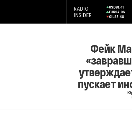
USD
81.41
RADIO
EUR
94.06
INSIDER
OIL
83.48
Фейк Ма
«завравш
утверждает
пускает ин
Ю