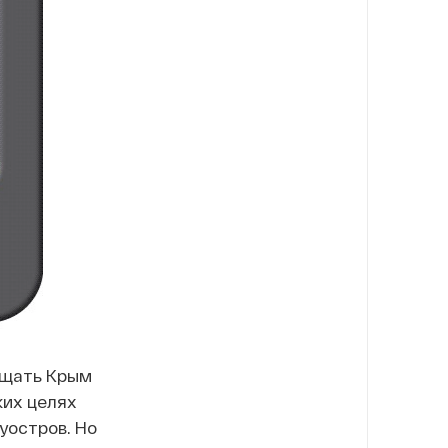
ещать Крым
ких целях
уостров. Но