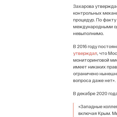
Захарова утверждае
контрольных механи
процедур. По факту
международными ор
невыполнимо.
В 2016 году постоя
утверждал
, что Мо
мониторинговой мис
имеет никаких прав 
ограничено нынешне
вопроса даже нет».
В декабре 2020 год
«Западные коллег
включая Крым. Мы