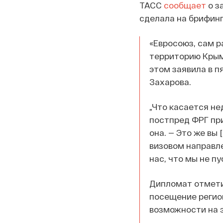
ТАСС
сообщает
о з
сделала на брифинг
«Евросоюз, сам 
территорию Крыма
этом заявила в 
Захарова.
„Что касается не
постпред ФРГ при 
она. — Это же в
визовом направлен
нас, что мы не пу
Дипломат отметил
посещение регио
возможности на 