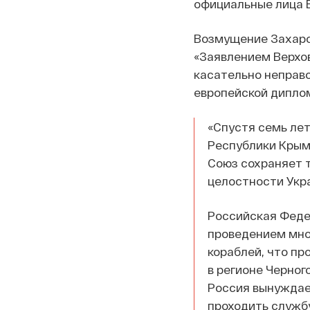
официальные лица Е
Возмущение Захаро
«Заявлением Верхов
касательно неправо
европейской дипло
«Спустя семь ле
Республики Крым
Союз сохраняет 
целостности Укр
Российская Феде
проведением мно
кораблей, что пр
в регионе Черног
Россия вынуждае
проходить служб