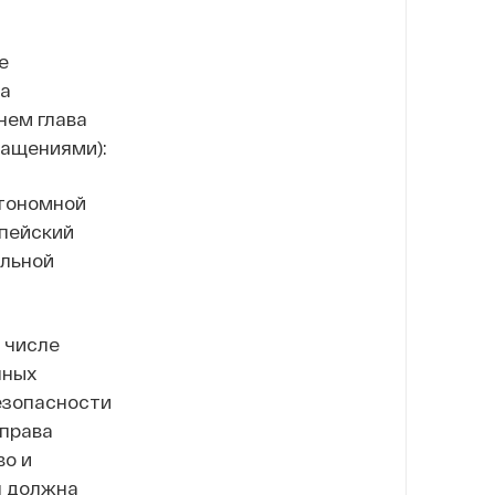
е
за
нем глава
ращениями):
втономной
опейский
альной
 числе
нных
езопасности
 права
о и
я должна