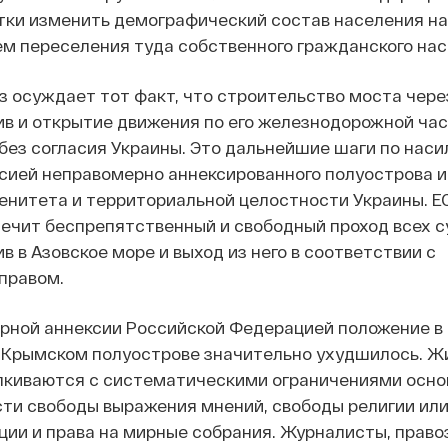
тки изменить демографический состав населения на
ем переселения туда собственного гражданского нас
 осуждает тот факт, что строительство моста чере
ив и открытие движения по его железнодорожной ча
без согласия Украины. Это дальнейшие шаги по нас
ссией неправомерно аннексированного полуострова 
енитета и территориальной целостности Украины. Е
ечит беспрепятственный и свободный проход всех с
в в Азовское море и выход из него в соответствии с
правом.
рной аннексии Российской Федерацией положение в
а Крымском полуострове значительно ухудшилось. Ж
лкиваются с систематическими ограничениями осн
сти свободы выражения мнений, свободы религии ил
ции и права на мирные собрания. Журналисты, право