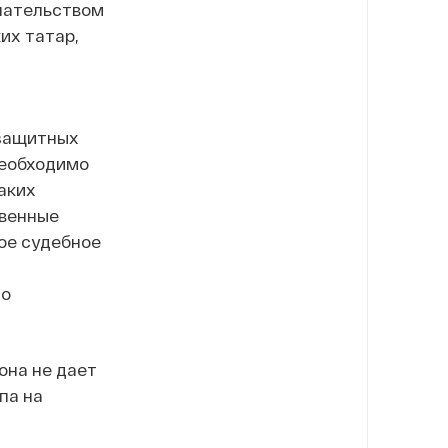
шательством
их татар,
озащитных
Необходимо
аких
твенные
ое судебное
но
она не дает
па на