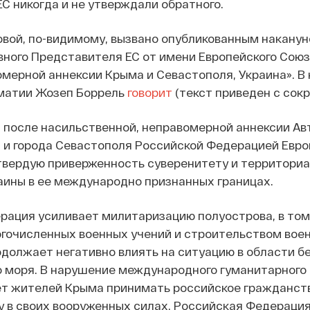
С никогда и не утверждали обратного.
вой, по-видимому, вызвано опубликованным наканун
ного Представителя ЕС от имени Европейского Сою
мерной аннексии Крыма и Севастополя, Украина». В 
матии Жозеп Боррель
говорит
(текст приведен с сок
т после насильственной, неправомерной аннексии А
 и города Севастополя Российской Федерацией Евр
твердую приверженность суверенитету и территори
аины в ее международно признанных границах.
рация усиливает милитаризацию полуострова, в том
гочисленных военных учений и строительством вое
одолжает негативно влиять на ситуацию в области б
о моря. В нарушение международного гуманитарного
т жителей Крыма принимать российское гражданств
у в своих вооруженных силах. Российская Федераци