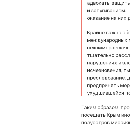
адвокаты защиты
и запугиванием.
оказание на них 
Крайне важно об
международных м
некоммерческих 
тщательно рассл
нарушениях и зло
исчезновения, пы
преследование, 
предпринять мер
ухудшившейся по
Таким образом, пре
посещать Крым инос
полуостров миссиям