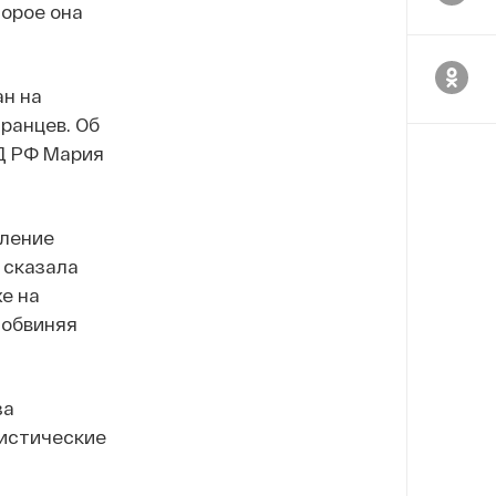
орое она
ан на
ранцев. Об
Д РФ Мария
вление
— сказала
е на
м обвиняя
за
ристические