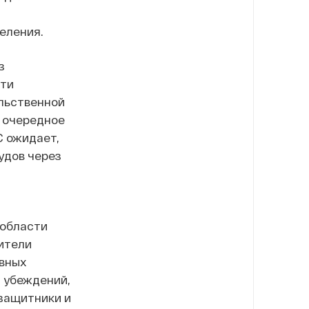
еления.
з
сти
ильственной
и очередное
С ожидает,
удов через
 области
ители
овных
и убеждений,
защитники и