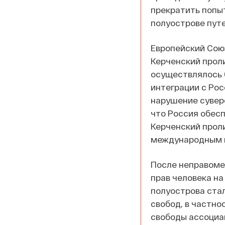
прекратить попы
полуострове пут
Европейский Союз
Керченский прол
осуществлялось 
интеграции с Ро
нарушение сувер
что Россия обесп
Керченский проли
международным 
После неправоме
прав человека н
полуострова ста
свобод, в частно
свободы ассоциа