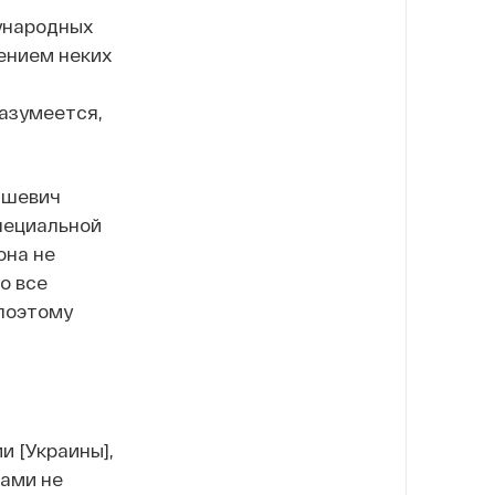
дународных
ением неких
азумеется,
ашевич
пециальной
она не
о все
 поэтому
и [Украины],
ками не