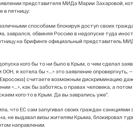
аявлении представителя МИДа Марии Захаровой, кот
е в пятницу:
различными способами блокируя доступ своих гражд
, заврался, обвиняя Россию в недопуске туда иност
пятницу на брифинге официальный представитель МИ
допуска кого бы то ни было в Крым, о чем сделал зая
ООН, я хотела бы <...> это заявление опровергнуть, 
ы [Евросоюз] считаете возможным дискриминацию даж
ии <...>, как бы заботясь о правах человека, а пото
скаем кого-то в Крым. Да вы заврались уже”.
а, что ЕС сам запугивал своих граждан санкциями 
на, не выдавал визы жителям Крыма, блокировал ту
этом направлении.