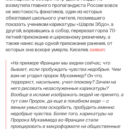
возмутила главного пропагандиста России вовсе
не жестокость фанатиков, один из которых
обезглавил школьного учителя, посмевшего
показать ученикам карикатуры «Шарли Эбдо», а
другой, ворвавшись в собор, перерезал горла 70-
летней прихожанке и церковному ризничему, а
также нанес еще одной прихожанке ранения, от
которых она вскоре умерла. Киселев
заявил
:
«На примере Франции мы видим сейчас, что
бывает, если пробуждать чувства недобрые. Чем
вам не угодил пророк Мухаммед? Он что,
террорист, насильник, учил плохому? Зачем на
него рисовать незаслуженные карикатуры?
Вообще в исламе изображать людей не принято, а
тут сам Пророк, да еще в похабном виде — с
явным умыслом оскорбить, пробудить именно
недобрые чувства. Более того, карикатуры на
Пророка Мухаммеда во Франции стали
проецировать в макроформате на общественные