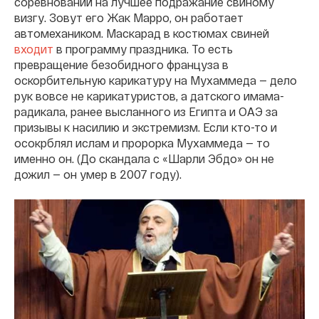
соревнований на лучшее подражание свиному
визгу. Зовут его Жак Марро, он работает
автомехаником. Маскарад в костюмах свиней
входит
в программу праздника. То есть
превращение безобидного француза в
оскорбительную карикатуру на Мухаммеда — дело
рук вовсе не карикатуристов, а датского имама-
радикала, ранее высланного из Египта и ОАЭ за
призывы к насилию и экстремизм. Если кто-то и
осокрблял ислам и пророрка Мухаммеда — то
именно он. (До скандала с «Шарли Эбдо» он не
дожил — он умер в 2007 году).