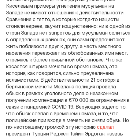
Киселевым примеры угнетения мусульман на
Западе не имеют отношения к действительности.
Сравнение с гетто, в которые когда-то нацисты
сгоняли евреев, звучит кощунственно: ни в одной из
стран Запада нет запретов для мусульман селиться
в определенных районах, они сами предпочитают
жить поблизости друг к другу, а часть местного
населения переезжает из облюбованных ими мест,
стремясь к более привычной обстановке. Что же
касается штурма мечети во время намаза, эта
история, как говорится, сильно преувеличена
исламистами. В действительности 21 октября в
берлинской мечети Мевлана полиция провела
обыск в рамках уголовного дела о незаконном
получении компенсации в €70 000 за ограничения в
связи с пандемией COVID-19. Верующих задело то,
что обыск совпал с временем намаза, и то, что
полицейские при входе в мечеть не сняли обувь. Но
по-настоящему громкой эту историю
сделал
президент Турции Реджеп Тайип Эрдоган, назвав