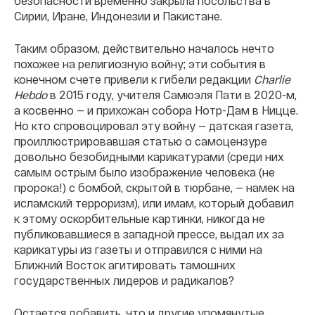
безопасности временно закрыла посольства в
Сирии, Иране, Индонезии и Пакистане.
Таким образом, действительно началось нечто
похожее на религиозную войну; эти события в
конечном счете привели к гибели редакции
Charlie
Hebdo
в 2015 году, учителя Самюэля Пати в 2020-м,
а косвенно — и прихожан собора Нотр-Дам в Ницце.
Но кто спровоцировал эту войну — датская газета,
проиллюстрировавшая статью о самоцензуре
довольно безобидными карикатурами (среди них
самым острым было изображение человека (не
пророка!) с бомбой, скрытой в тюрбане, — намек на
исламский терроризм), или имам, который добавил
к этому оскорбительные картинки, никогда не
публиковавшиеся в западной прессе, выдал их за
карикатуры из газеты и отправился с ними на
Ближний Восток агитировать тамошних
государственных лидеров и радикалов?
Остается добавить, что и другие упомянутые