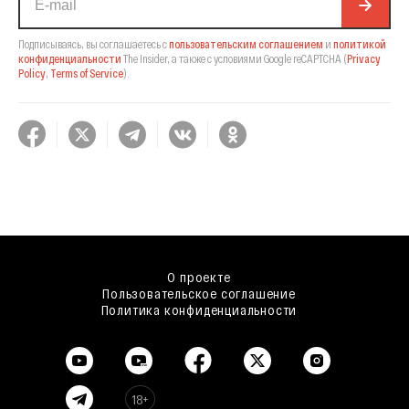
Подписываясь, вы соглашаетесь с
пользовательским соглашением
и
политикой
конфиденциальности
The Insider,
а также с условиями Google reCAPTCHA
(
Privacy
Policy
,
Terms of Service
).
О проекте
Пользовательское соглашение
Политика конфиденциальности
18+