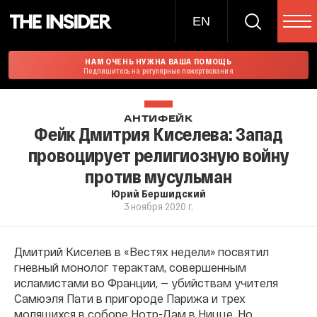
EN
НАМ ОЧЕНЬ НУЖНА ВАША ПОМОЩЬ
Подпишитесь на регулярные пожертвования
АНТИФЕЙК
Фейк Дмитрия Киселева: Запад
провоцирует религиозную войну
против мусульман
Юрий Бершидский
3 ноября 2020 г.
Дмитрий Киселев в «Вестях недели» посвятил
гневный монолог терактам, совершенным
исламистами во Франции, — убийствам учителя
Самюэля Пати в пригороде Парижа и трех
молящихся в соборе Нотр-Дам в Ницце. Но