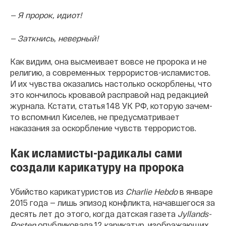
— Я пророк, идиот!
— Заткнись, неверный!
Как видим, она высмеивает вовсе не пророка и не
религию, а современных террористов-исламистов.
И их чувства оказались настолько оскорблены, что
это кончилось кровавой расправой над редакцией
журнала. Кстати, статья 148 УК РФ, которую зачем-
то вспомнил Киселев, не предусматривает
наказания за оскорбление чувств террористов.
Как исламисты-радикалы сами
создали карикатуру на пророка
Убийство карикатуристов из
Charlie Hebdo
в январе
2015 года — лишь эпизод конфликта, начавшегося за
десять лет до этого, когда датская газета
Jyllands-
Posten
опубликовала 12 карикатур, изображающих