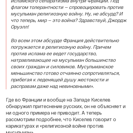
исламского сепаратизма внутри Франции. Под
флагом толерантности — спровоцировать против
мусульман религиозную войну. Ну, не абсурд? И
что теперь, мир — это война? Здравствуй, Джордж
Оруэлл!
Во всем этом абсурде Франция действительно
погружается в религиозную войну. Причем
против ислама ее ведет государство,
натравливающее на мусульман большинство
своих граждан и силовиков. Мусульманское
меньшинство готово отчаянно сопротивляться,
прибегая к леденящей душу жестокости и
расправам даже над невиновными».
Где во Франции и вообще на Западе Киселев
обнаружил притеснение русских, он не объясняет и
ни одного примера не приводит. А теперь
рассмотрим подробнее, что Киселев говорит о
карикатурах и «религиозной войне против
мусульман».