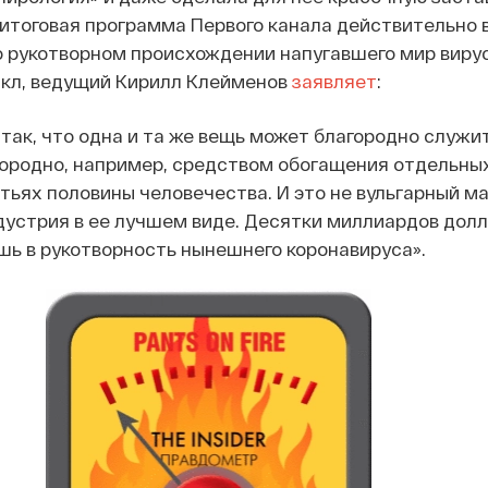
итоговая программа Первого канала действительно 
 рукотворном происхождении напугавшего мир вирус
икл, ведущий Кирилл Клейменов
заявляет
:
так, что одна и та же вещь может благородно служит
городно, например, средством обогащения отдельны
тьях половины человечества. И это не вульгарный м
устрия в ее лучшем виде. Десятки миллиардов долл
шь в рукотворность нынешнего коронавируса».