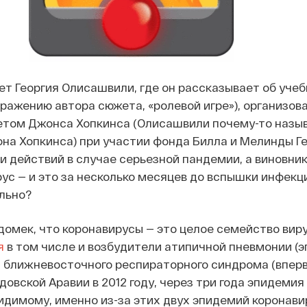
т Георгия Олисашвили, где он рассказывает об уче
ражению автора сюжета, «ролевой игре»), организов
етом Джонса Хопкинса (Олисашвили почему-то назыв
а Хопкинса) при участии фонда Билла и Мелинды Ге
 действий в случае серьезной пандемии, а виновни
ус — и это за несколько месяцев до вспышки инфекци
льно?
домек, что коронавирусы — это целое семейство виру
я
в том числе и возбудители атипичной пневмонии (э
 и ближневосточного респираторного синдрома (впер
довской Аравии в 2012 году, через три года эпидемия
идимому, именно из-за этих двух эпидемий коронави