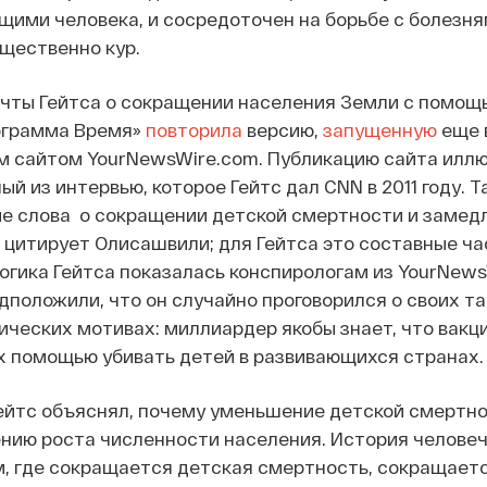
ими человека, и сосредоточен на борьбе с болезн
щественно кур.
ечты Гейтса о сокращении населения Земли с помощ
рограмма Время»
повторила
версию,
запущенную
еще в
м сайтом YourNewsWire.com. Публикацию сайта илл
й из интервью, которое Гейтс дал CNN в 2011 году. Т
ые слова о сокращении детской смертности и замед
 цитирует Олисашвили; для Гейтса это составные ча
Логика Гейтса показалась конспирологам из YourNew
едположили, что он случайно проговорился о своих т
ческих мотивах: миллиардер якобы знает, что вакц
х помощью убивать детей в развивающихся странах.
 Гейтс объяснял, почему уменьшение детской смертн
ению роста численности населения. История челове
м, где сокращается детская смертность, сокращаетс