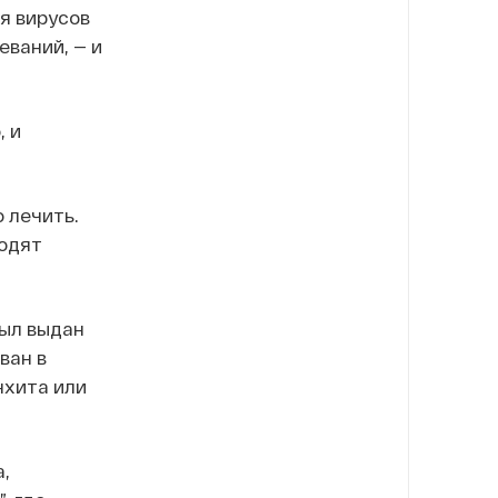
я вирусов
ваний, — и
, и
 лечить.
водят
был выдан
ван в
нхита или
,