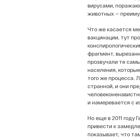
вирусами, поражающ
животных — преиму
Что же касается м
вакцинации, тут п
конспирологически
фрагмент, вырезанны
прозвучали те сам
населения, которые
того же процесса. 
странной, и они пр
человеконенавистни
и намеревается с и
Но еще в 2011 году
привести к замедл
показывает, что та