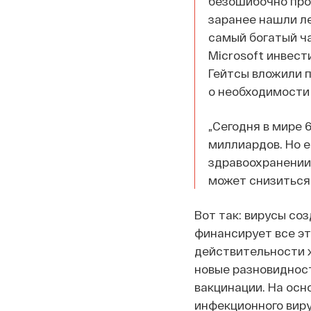
безошибочно прог
заранее нашли ле
самый богатый ч
Microsoft инвест
Гейтсы вложили п
о необходимости
„Сегодня в мире 
миллиардов. Но е
здравоохранении,
может снизиться н
Вот так: вирусы со
финансирует все эт
действительности же
новые разновиднос
вакцинации. На осно
инфекционного вир