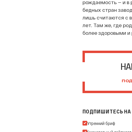
рождаемость — и в 
бедных стран завод
лишь считаются с в
лет. Там же, где р
более здоровыми и 
НА
ПОД
ПОДПИШИТЕСЬ НА 
Подпишитесь на нашу Ema
Утренний бриф
Еженедельный дайджест