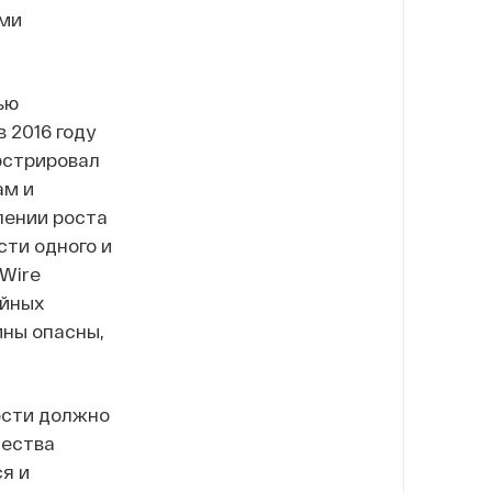
ями
ью
 2016 году
юстрировал
ам и
лении роста
сти одного и
sWire
айных
ины опасны,
ости должно
чества
я и