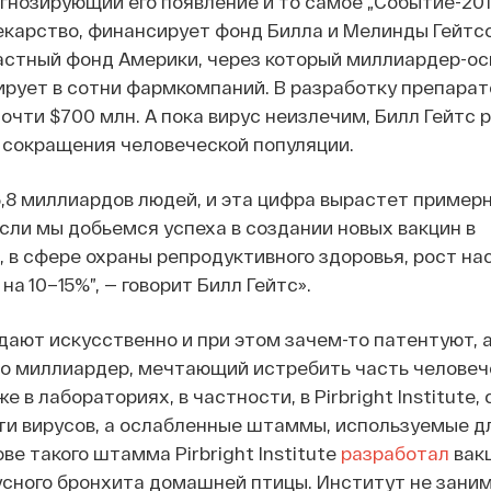
нозирующий его появление и то самое „Событие-201”
карство, финансирует фонд Билла и Мелинды Гейтсо
астный фонд Америки, через который миллиардер-ос
ирует в сотни фармкомпаний. В разработку препарат
очти $700 млн. А пока вирус неизлечим, Билл Гейтс
 сокращения человеческой популяции.
6,8 миллиардов людей, и эта цифра вырастет примерн
сли мы добьемся успеха в создании новых вакцин в
 в сфере охраны репродуктивного здоровья, рост на
а 10–15%”, — говорит Билл Гейтс».
здают искусственно и при этом зачем-то патентуют, 
о миллиардер, мечтающий истребить часть человеч
 в лабораториях, в частности, в Pirbright Institute,
ти вирусов, а ослабленные штаммы, используемые д
ве такого штамма Pirbright Institute
разработал
вакц
усного бронхита домашней птицы. Институт не зани