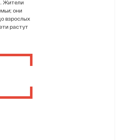
я. Жители
мьи; они
до взрослых
дети растут