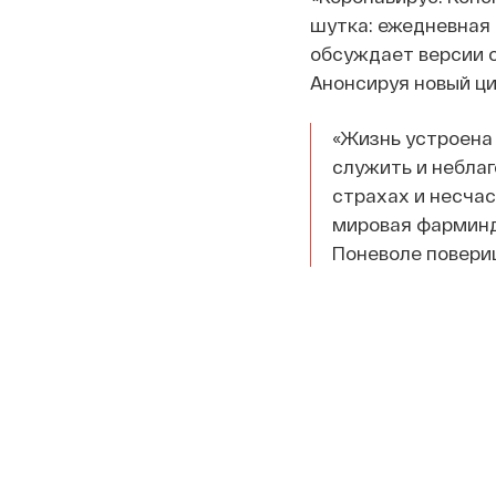
шутка: ежедневная 
обсуждает версии о
Анонсируя новый ц
«Жизнь устроена 
служить и небла
страхах и несчас
мировая фарминд
Поневоле повери