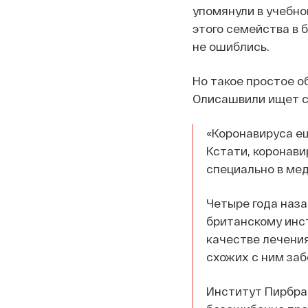
упомянули в учебно
этого семейства в 
не ошиблись.
Но такое простое о
Олисашвили ищет сл
«Коронавируса ещ
Кстати, коронав
специально в мед
Четыре года наза
британскому инст
качестве лечения
схожих с ним заб
Институт Пирбра