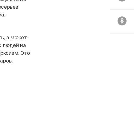
всерьез
а.
ь, а может
х людей на
арксизм. Это
аров.