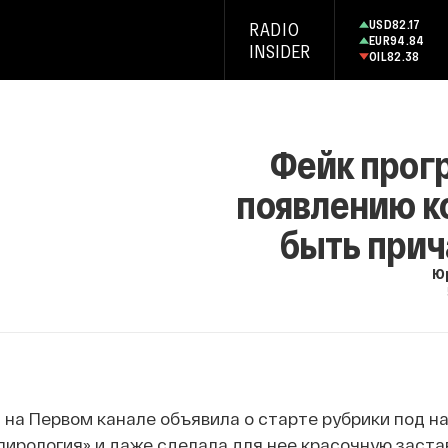
USD
82.17
RADIO
EUR
94.84
INSIDER
OIL
82.38
Фейк прог
появлению к
быть прич
Ю
на Первом канале объявила о старте рубрики под н
пирология» и даже сделала для нее красочную застав