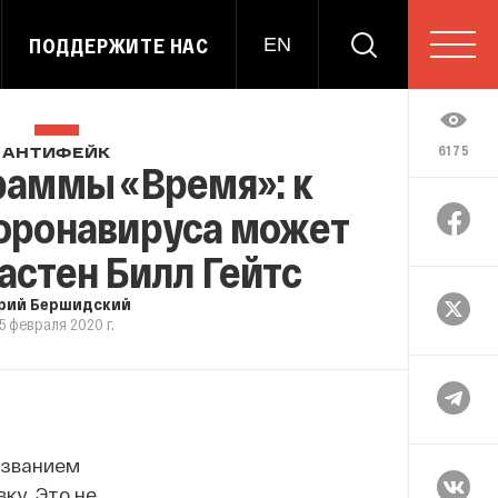
ПОДДЕРЖИТЕ НАС
EN
6175
АНТИФЕЙК
раммы «Время»: к
оронавируса может
астен Билл Гейтс
рий Бершидский
5 февраля 2020 г.
азванием
ку. Это не