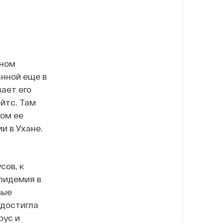
бном
анной еще в
ает его
йтс. Там
ком ее
и в Ухане.
сов, к
пидемия в
вые
 достигла
рус и