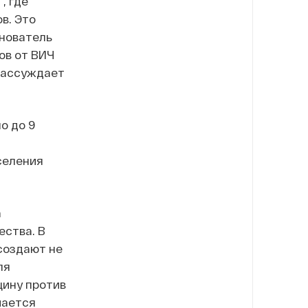
, где
в. Это
нователь
ов от ВИЧ
 рассуждает
о до 9
селения
а
ества. В
 создают не
ля
ину против
мается