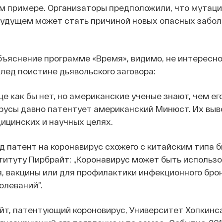
м примере. Организаторы предположили, что мутаци
будущем может стать причиной новых опасных заболе
бъяснение программе «Время», видимо, не интересно
ед поистине дьявольского заговора:
е как бы нет, но американские ученые знают, чем его
ирусы давно патентует американский Минюст. Их вы
ицинских и научных целях.
д патент на коронавирус схожего с китайским типа 
итуту Пирбрайт: „Коронавирус может быть использо
, вакцины или для профилактики инфекционного бро
олеваний”.
йт, патентующий короновирус, Университет Хопкинса