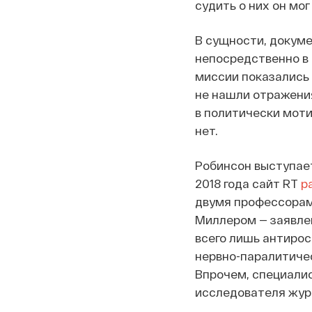
судить о них он мог
В сущности, докуме
непосредственно в 
миссии показались 
не нашли отражения
в политически моти
нет.
Робинсон выступает
2018 года сайт RT
р
двумя профессорам
Миллером — заявлен
всего лишь антиро
нервно-паралитичес
Впрочем, специалис
исследователя жур