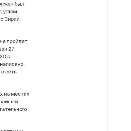
олжен был
 углом.
о Сирии,
 не пройдет
ван 27
ХО с
 написано,
То есть
ых на местах
очайшей
тательного