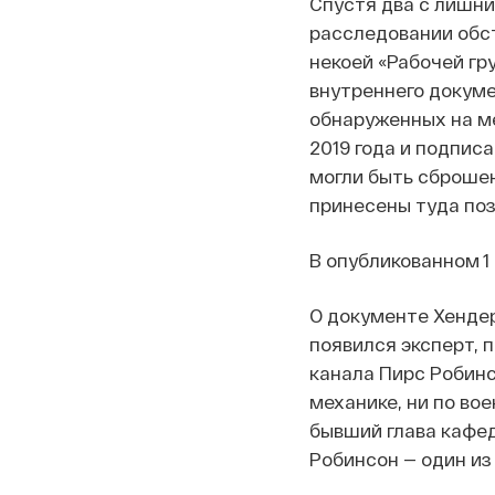
Спустя два с лишни
расследовании обст
некоей «Рабочей гр
внутреннего докуме
обнаруженных на ме
2019 года и подпис
могли быть сброшен
принесены туда поз
В опубликованном 1
О документе Хенде
появился эксперт, 
канала Пирс Робинс
механике, ни по во
бывший глава кафе
Робинсон — один из