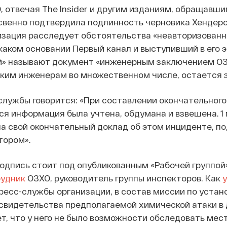
 отвечая The Insider и другим изданиям, обращавшим
свенно подтвердила подлинность черновика Хендерс
изация расследует обстоятельства «неавторизованн
 каком основании Первый канал и выступивший в его 
й» называют документ «инженерным заключением ОЗ
ким инженерам во множественном числе, остается з
службы говорится: «При составлении окончательного
ся информация была учтена, обдумана и взвешена. 1 
а свой окончательный доклад об этом инциденте, п
тором».
подпись стоит под опубликованным «Рабочей группой
рудник
ОЗХО, руководитель группы инспекторов. Как
ресс-службы организации, в состав миссии по уста
свидетельства предполагаемой химической атаки в 
ет, что у него не было возможности обследовать мес