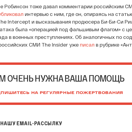
е Робинсон тоже давал комментарии российским СМ
убликовал
интервью с ним, где он, опираясь на статью
he Intercept и высказывания продюсера Би-Би-Си Ри
 атака была «операцией под фальшивым флагом» с ц
ада в военных преступлениях. Об аналогичных по с
российских СМИ The Insider уже
писал
в рубрике «Ант
М ОЧЕНЬ НУЖНА ВАША ПОМОЩЬ
ПИШИТЕСЬ НА РЕГУЛЯРНЫЕ ПОЖЕРТВОВАНИЯ
НАШУ EMAIL-РАССЫЛКУ