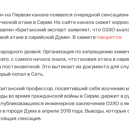
я» на Первом канале появился очередной сенсацион
еской атаке в Сирии. На сайте канала сюжет корре
лавлен «Британский эксперт заявляет, что ОЗХО знала
вой атаке в сирийской Думе». В сюжете
говорится
:
ародного уровня: Организация по запрещению химич
его, с самого начала знала, что газовая атака в сир
 постановочной. Это вытекает из документа для сл
орый попал в Сеть.
британский профессор, посвятивший себя изучению 
ды во время гражданской войны в Сирии, держит в ру
е публиковавшееся инженерное заключение ОЗХО о я
 в городе Дума в апреле 2018 года. Выводы, которые
стоящая сенсация.