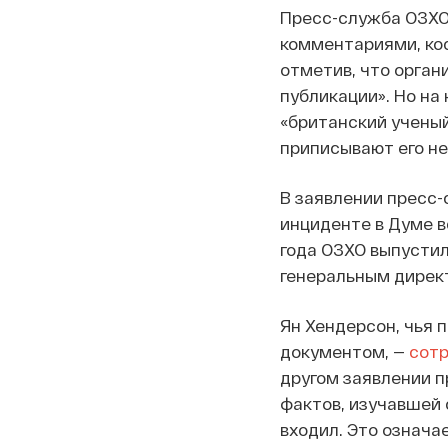
Пресс-служба ОЗХО,
комментариями, ко
отметив, что орган
публикации». Но на
«британский учены
приписывают его не
В заявлении пресс-
инциденте в Думе в
года ОЗХО выпустил
генеральным дирек
Ян Хендерсон, чья 
документом, —
сот
другом заявлении п
фактов, изучавшей 
входил. Это означа