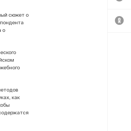
ный сюжет о
спондента
 о
еского
ийском
ужебного
методов
ках, как
кобы
 содержатся