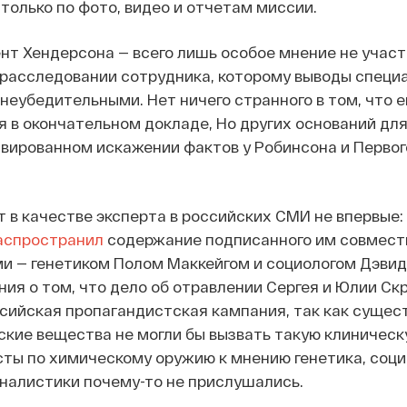
 только по фото, видео и отчетам миссии.
нт Хендерсона — всего лишь особое мнение не учас
расследовании сотрудника, которому выводы специ
неубедительными. Нет ничего странного в том, что е
 в окончательном докладе, Но других оснований дл
вированном искажении фактов у Робинсона и Первог
 в качестве эксперта в российских СМИ не впервые: 
аспространил
содержание подписанного им совмест
и — генетиком Полом Маккейгом и социологом Дэви
ия о том, что дело об отравлении Сергея и Юлии Ск
ссийская пропагандистская кампания, так как суще
кие вещества не могли бы вызвать такую клиническ
ты по химическому оружию к мнению генетика, соци
налистики почему-то не прислушались.