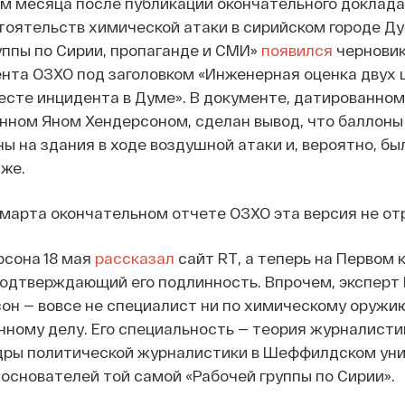
м месяца после публикации окончательного доклада
оятельств химической атаки в сирийском городе Ду
уппы по Сирии, пропаганде и СМИ»
появился
чернови
нта ОЗХО под заголовком «Инженерная оценка двух 
сте инцидента в Думе». В документе, датированном
анном Яном Хендерсоном, сделан вывод, что баллоны
ы на здания в ходе воздушной атаки и, вероятно, бы
же.
 марта окончательном отчете ОЗХО эта версия не от
рсона 18 мая
рассказал
сайт RT, а теперь на Первом 
подтверждающий его подлинность. Впрочем, эксперт
он — вовсе не специалист ни по химическому оружию
енному делу. Его специальность — теория журналистик
дры политической журналистики в Шеффилдском уни
 основателей той самой «Рабочей группы по Сирии».