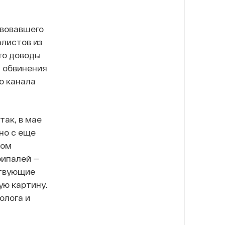
твовавшего
алистов из
го доводы
я обвинения
о канала
так, в мае
но с еще
дом
рипалей —
ствующие
ую картину.
олога и