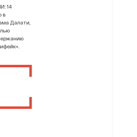
И: 14
 в
ама Далати,
елью
одержанию
ифейк».