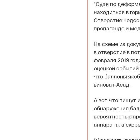
“Судя по деформ
находиться в гор
Отверстие недост
пропаганде и мед
На схеме из доку
в отверстие в по
февраля 2019 год
оценкой событий 
что баллоны якоб
виноват Асад.
А вот что пишут 
обнаружения бал
вероятностью пр
аппарата, а скор