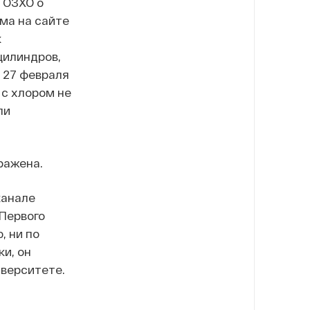
 ОЗХО о
ма на сайте
к
цилиндров,
 27 февраля
 с хлором не
ли
ражена.
канале
 Первого
, ни по
и, он
верситете.