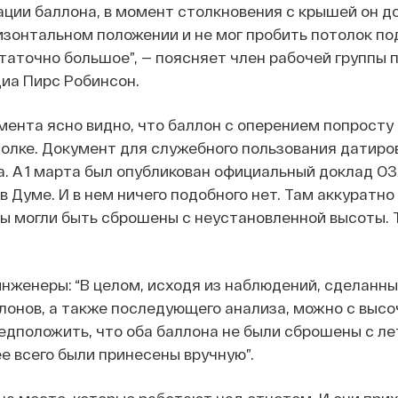
ации баллона, в момент столкновения с крышей он д
изонтальном положении и не мог пробить потолок под
аточно большое”, — поясняет член рабочей группы п
иа Пирс Робинсон.
мента ясно видно, что баллон с оперением попросту
толке. Документ для служебного пользования датиро
а. А 1 марта был опубликован официальный доклад ОЗ
в Думе. И в нем ничего подобного нет. Там аккуратно
ы могли быть сброшены с неустановленной высоты. 
инженеры: “В целом, исходя из наблюдений, сделанн
лонов, а также последующего анализа, можно с выс
едположить, что оба баллона не были сброшены с ле
ее всего были принесены вручную”.