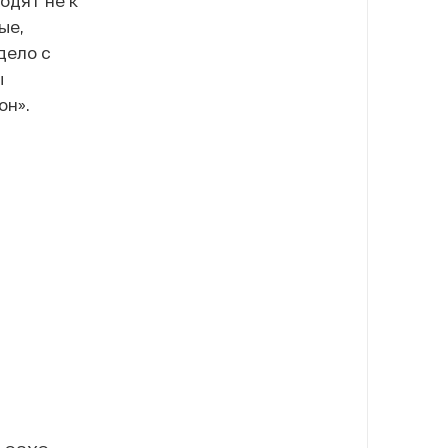
одят не к
ые,
дело с
ы
он».