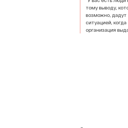
“У вас есть люди
тому выводу, кот
возможно, дадут 
ситуацией, когда
организация выд