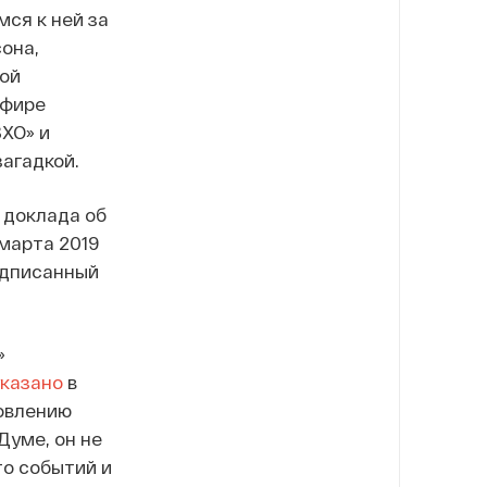
ся к ней за
она,
ой
эфире
ХО» и
агадкой.
 доклада об
марта 2019
одписанный
»
указано
в
новлению
Думе, он не
то событий и