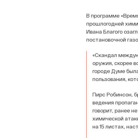
В программе «Врем
прошлогодней химич
Ивана Благого озаг
постановочной газо
«Скандал междун
оружия, скорее вс
городе Думе была
пользования, кот
Пирс Робинсон, 
ведения пропаган
говорит, ранее н
химической атаке
на 15 листах, на