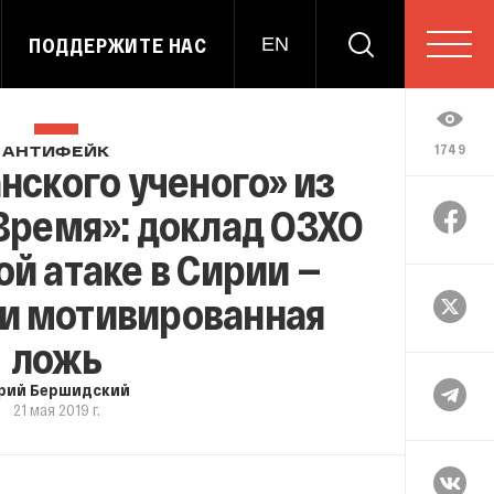
ПОДДЕРЖИТЕ НАС
EN
1749
АНТИФЕЙК
нского ученого» из
ремя»: доклад ОЗХО
й атаке в Сирии —
и мотивированная
ложь
рий Бершидский
21 мая 2019 г.