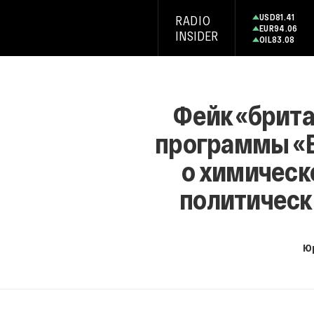
USD
81.41
RADIO
EUR
94.06
INSIDER
OIL
83.08
Фейк «брита
программы «В
о химическо
политическ
Ю