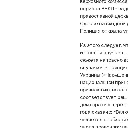
верховного комисс
периода УВКПЧ зад
православной церкв
Одессе на входной 
Полиция открыла уг
Из этого следует, 
из шести случаев —
сюжета напрасно во
случаях». В принци
Украины («Нарушени
национальной прина
признакам»), но на
соответствует реш
демократию через п
года сказано: «Вкл
является необходи
числа правонаруше