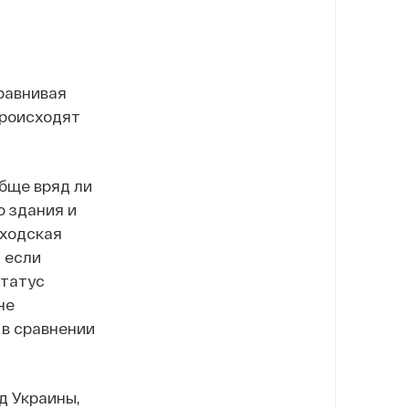
равнивая
происходят
бще вряд ли
о здания и
иходская
 если
статус
не
 в сравнении
д Украины,