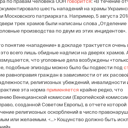
ара по правам человека ООН
говорится
: «В течение о
окументировало шесть нападений на храмы Украинс
и Московского патриархата. Например, 5 августа 2018
двери трех храмов были написаны слова „Отделение 
оловные производства по двум из этих инцидентов».
что понятие «нападение» в докладе трактуется очень 
 это всего лишь обидные надписи на дверях храмов. 
змущается, что уголовные дела возбуждены «только
пе, подобные эпизоды можно было бы подвести под
с
е равноправия граждан в зависимости от их расово
длежности, религиозных убеждений, инвалидности 
 практике эта норма
применяется
крайне редко, что
ению Венецианской комиссии (Европейской комиссии
раво, созданной Советом Европы), в отчете которой
ючение религиозных оскорблений в число правонаруш
мым или желаемым. <…> Кощунство должно быть иск
ний».