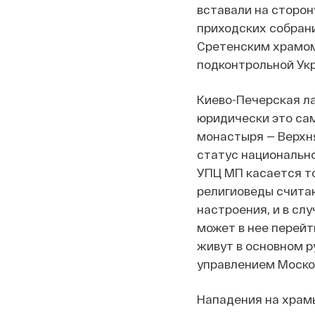
вставали на сторо
приходских собрани
Сретенским храмом 
подконтрольной Укр
Киево-Печерская ла
юридически это сам
монастыря — Верхня
статус национально
УПЦ МП касается то
религиоведы счита
настроения, и в сл
может в нее перейти
живут в основном р
управлением Моско
Нападения на храмы