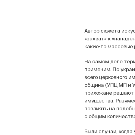
Автор сюжета иску
«захват» к «нападе
какие-то массовые
На самом деле терм
применим. По украи
всего церковного и
община (УПЦ МП и У
прихожане решают п
имущества. Разумее
повлиять на подобн
с общим количество
Были случаи, когда