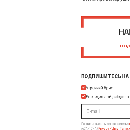
НА
ПОД
ПОДПИШИТЕСЬ НА 
Подпишитесь на нашу Ema
Утренний бриф
Еженедельный дайджест
Подписываясь, вы соглашаетесь с
reCAPTCHA
(
Privacy Policy
,
Terms o