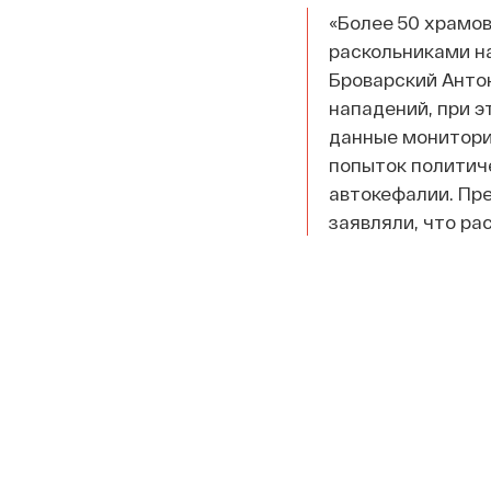
«Более 50 храмов
раскольниками на
Броварский Антон
нападений, при э
данные мониторин
попыток политиче
автокефалии. Пр
заявляли, что ра