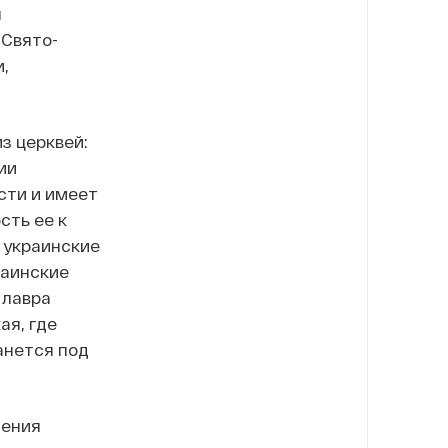
я
 Свято-
,
з церквей:
ии
сти и имеет
сть ее к
, украинские
раинские
 лавра
ая, где
анется под
ления