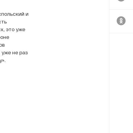
спольский и
сть
х, это уже
фоне
ов
 уже не раз
у».