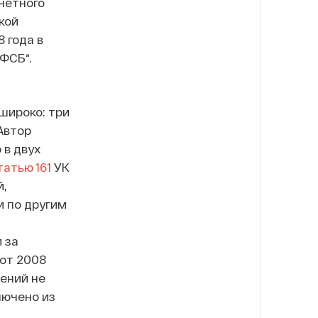
тчетного
кой
 года в
ФСБ“.
широко: три
Автор
 в двух
татью 161
УК
й,
и по другим
 за
 от 2008
ений не
лючено из