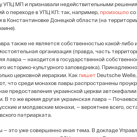
ну УПЦ МП и признавали недействительными решени
й о переходе в УПЦ КП: так, например,
произошло
со
в Константиновке Донецкой области (на территории
аине).
вра также не является собственностью какой-либо и
остоятельная организация (правда, часть территор
я лавра — находится в государственной собственно
го историко-культурного заповедника). Принадлежно
лько церковной иерархии. Как
пишет
Deutsche Welle
ют, что среди монахов лавры распространены проук
учае предоставления украинской церкви автокефалии
. В то же время другая украинская лавра — Почаевск
усские и молдавские монахи, — вероятнее всего, ост
вского патриархата.
 — это уже совершенно иная тема. В докладе Управ