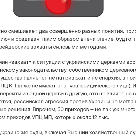
сно смешивает два совершенно разных понятия, при
нию» и создавая таким образом впечатление, будто 
 рейдерские захваты силовыми методами.
ин «захват» к ситуации с украинскими церквями воо
нскому законодательству, собственником церковног
мущества является не патриархат и не епархия, а пр
ПЦ КП даже не имеют статуса юридического лица). И
ерейти из одной церкви в другую, это не влияет на 
тся, российская агрессия против Украины не могла 
ые решения. Впрочем, 50 приходов — не так уж много
м приходов УПЦ МП, которых около 12 тыс.
 украинские суды, включая Высший хозяйственный су