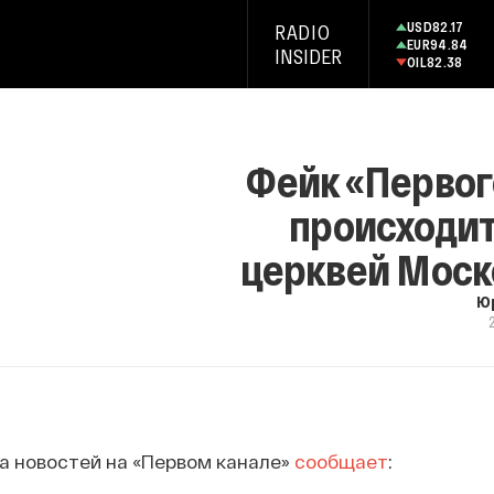
USD
82.17
RADIO
EUR
94.84
INSIDER
OIL
82.38
Фейк «Первого
происходит
церквей Моск
Ю
а новостей на «Первом канале»
сообщает
: