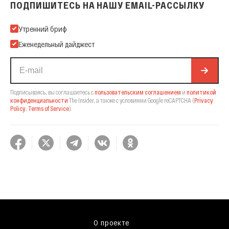
ПОДПИШИТЕСЬ НА НАШУ EMAIL-РАССЫЛКУ
Подпишитесь на нашу Email-рассылку
Утренний бриф
Еженедельный дайджест
Подписываясь, вы соглашаетесь с
пользовательским соглашением
и
политикой
конфиденциальности
The Insider,
а также с условиями Google reCAPTCHA
(
Privacy
Policy
,
Terms of Service
).
О проекте