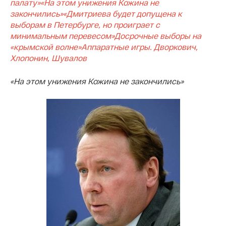
палату»
«На этом унижения Кожина не
закончились»
«Дмитриева будет допущена к
выборам в Петербурге, но проиграет с
минимальным перевесом»
Досрочные выборы на
«крымской волне»
Аппаратные игры. Дворкович,
Хлопонин, Шувалов
«На этом унижения Кожина не закончились»