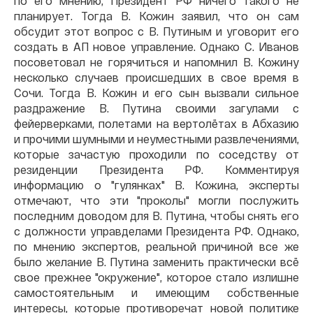
по его мнению, Президент РФ ничего такого не
планирует. Тогда В. Кожин заявил, что он сам
обсудит этот вопрос с В. Путиным и уговорит его
создать в АП новое управление. Однако С. Иванов
посоветовал не горячиться и напомнил В. Кожину
несколько случаев происшедших в свое время в
Сочи. Тогда В. Кожин и его сын вызвали сильное
раздражение В. Путина своими загулами с
фейерверками, полетами на вертолётах в Абхазию
и прочими шумными и неуместными развлечениями,
которые зачастую проходили по соседству от
резиденции Президента РФ. Комментируя
информацию о "гулянках" В. Кожина, эксперты
отмечают, что эти "проколы" могли послужить
последним доводом для В. Путина, чтобы снять его
с должности управделами Президента РФ. Однако,
по мнению экспертов, реальной причиной все же
было желание В. Путина заменить практически всё
свое прежнее "окружение", которое стало излишне
самостоятельным и имеющим собственные
интересы, которые противоречат новой политике