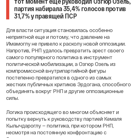
тот момент еще руководил Озгюр Озель,
партия набирала 35,4% голосов против
31,7% у правящей ПСР
Для власти ситуация становилась особенно
неприятной еще и потому, что давление на
Имамоглу не привело к расколу новой оппозиции.
Напротив, РНП удалось превратить арест своего
самого популярного политика в инструмент
политической мобилизации, а Озгюр Озель из
компромиссной внутрипартийной фигуры
постепенно превратился в одного из самых
жестких публичных критиков Эрдогана, способного
объединять вокруг РНП и другие оппозиционные
силы.
Логика происходящего во многом объясняет и
попытку вернуть к руководству партией Кемаля
Кылычдароглу — политика, при котором РНП,
несмотря на постоянную конфронтацию с