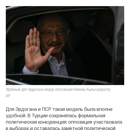
Удобный для Эрдогана лидер оппозиции Кемаль Кылычдароглу
AP
Для Эрдогана и ПСР такая модель была вполне
удобной. В Турции сохранялась формальная
политическая конкуренция: оппозиция участвовала
в выборах и оставалась заметной политической