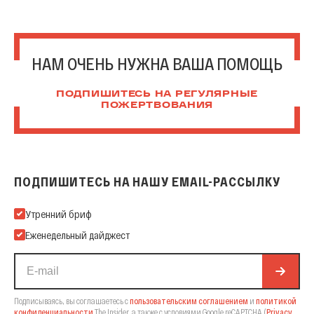
НАМ ОЧЕНЬ НУЖНА ВАША ПОМОЩЬ
ПОДПИШИТЕСЬ НА РЕГУЛЯРНЫЕ
ПОЖЕРТВОВАНИЯ
ПОДПИШИТЕСЬ НА НАШУ EMAIL-РАССЫЛКУ
Подпишитесь на нашу Email-рассылку
Утренний бриф
Еженедельный дайджест
Подписываясь, вы соглашаетесь с
пользовательским соглашением
и
политикой
конфиденциальности
The Insider,
а также с условиями Google reCAPTCHA
(
Privacy