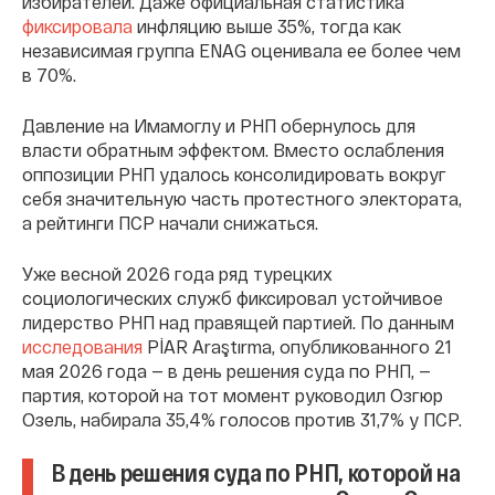
избирателей. Даже официальная статистика
фиксировала
инфляцию выше 35%, тогда как
независимая группа ENAG оценивала ее более чем
в 70%.
Давление на Имамоглу и РНП обернулось для
власти обратным эффектом. Вместо ослабления
оппозиции РНП удалось консолидировать вокруг
себя значительную часть протестного электората,
а рейтинги ПСР начали снижаться.
Уже весной 2026 года ряд турецких
социологических служб фиксировал устойчивое
лидерство РНП над правящей партией. По данным
исследования
PİAR Araştırma, опубликованного 21
мая 2026 года — в день решения суда по РНП, —
партия, которой на тот момент руководил Озгюр
Озель, набирала 35,4% голосов против 31,7% у ПСР.
В день решения суда по РНП, которой на