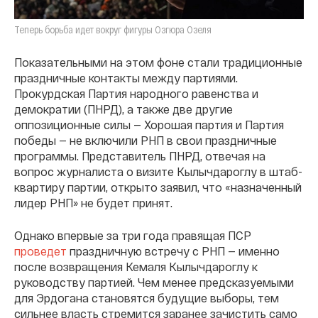
Теперь борьба идет вокруг фигуры Озгюра Озеля
Показательными на этом фоне стали традиционные
праздничные контакты между партиями.
Прокурдская Партия народного равенства и
демократии (ПНРД), а также две другие
оппозиционные силы — Хорошая партия и Партия
победы — не включили РНП в свои праздничные
программы. Представитель ПНРД, отвечая на
вопрос журналиста о визите Кылычдароглу в штаб-
квартиру партии, открыто заявил, что «назначенный
лидер РНП» не будет принят.
Однако впервые за три года правящая ПСР
проведет
праздничную встречу с РНП — именно
после возвращения Кемаля Кылычдароглу к
руководству партией. Чем менее предсказуемыми
для Эрдогана становятся будущие выборы, тем
сильнее власть стремится заранее зачистить само