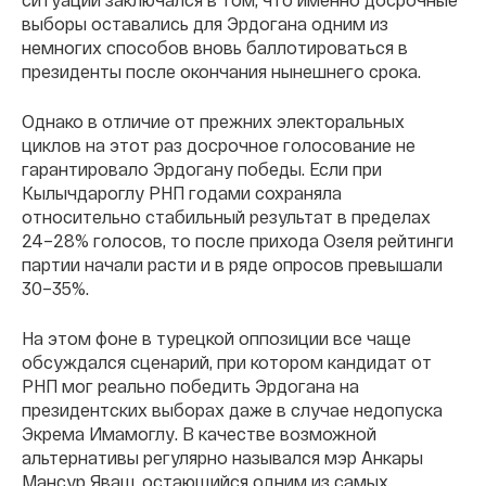
выборы оставались для Эрдогана одним из
немногих способов вновь баллотироваться в
президенты после окончания нынешнего срока.
Однако в отличие от прежних электоральных
циклов на этот раз досрочное голосование не
гарантировало Эрдогану победы. Если при
Кылычдароглу РНП годами сохраняла
относительно стабильный результат в пределах
24–28% голосов, то после прихода Озеля рейтинги
партии начали расти и в ряде опросов превышали
30–35%.
На этом фоне в турецкой оппозиции все чаще
обсуждался сценарий, при котором кандидат от
РНП мог реально победить Эрдогана на
президентских выборах даже в случае недопуска
Экрема Имамоглу. В качестве возможной
альтернативы регулярно назывался мэр Анкары
Мансур Яваш, остающийся одним из самых