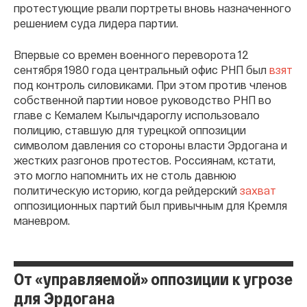
протестующие рвали портреты вновь назначенного
решением суда лидера партии.
Впервые со времен военного переворота 12
сентября 1980 года центральный офис РНП был
взят
под контроль силовиками. При этом против членов
собственной партии новое руководство РНП во
главе с Кемалем Кылычдароглу использовало
полицию, ставшую для турецкой оппозиции
символом давления со стороны власти Эрдогана и
жестких разгонов протестов. Россиянам, кстати,
это могло напомнить их не столь давнюю
политическую историю, когда рейдерский
захват
оппозиционных партий был привычным для Кремля
маневром.
От «управляемой» оппозиции к угрозе
для Эрдогана