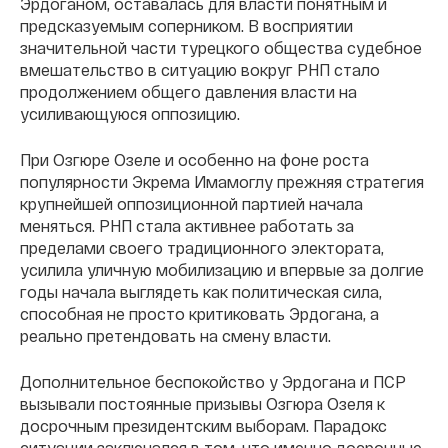
Эрдоганом, оставалась для власти понятным и
предсказуемым соперником. В восприятии
значительной части турецкого общества судебное
вмешательство в ситуацию вокруг РНП стало
продолжением общего давления власти на
усиливающуюся оппозицию.
При Озгюре Озеле и особенно на фоне роста
популярности Экрема Имамоглу прежняя стратегия
крупнейшей оппозиционной партией начала
меняться. РНП стала активнее работать за
пределами своего традиционного электората,
усилила уличную мобилизацию и впервые за долгие
годы начала выглядеть как политическая сила,
способная не просто критиковать Эрдогана, а
реально претендовать на смену власти.
Дополнительное беспокойство у Эрдогана и ПСР
вызывали постоянные призывы Озгюра Озеля к
досрочным президентским выборам. Парадокс
ситуации заключался в том, что именно досрочные