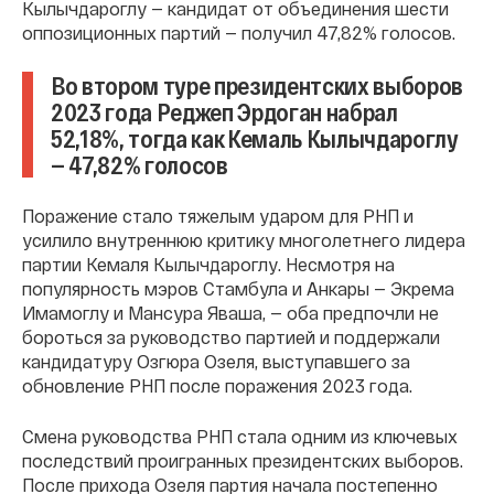
Кылычдароглу — кандидат от объединения шести
оппозиционных партий — получил 47,82% голосов.
Во втором туре президентских выборов
2023 года Реджеп Эрдоган набрал
52,18%, тогда как Кемаль Кылычдароглу
— 47,82% голосов
Поражение стало тяжелым ударом для РНП и
усилило внутреннюю критику многолетнего лидера
партии Кемаля Кылычдароглу. Несмотря на
популярность мэров Стамбула и Анкары — Экрема
Имамоглу и Мансура Яваша, — оба предпочли не
бороться за руководство партией и поддержали
кандидатуру Озгюра Озеля, выступавшего за
обновление РНП после поражения 2023 года.
Смена руководства РНП стала одним из ключевых
последствий проигранных президентских выборов.
После прихода Озеля партия начала постепенно