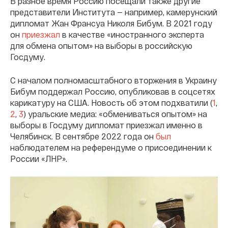
В разное время Россию посещали также другие
представители Института — например, камерунский
дипломат Жан Франсуа Николя Бибум. В 2021 году
он
приезжал
в качестве «иностранного эксперта
для обмена опытом» на выборы в российскую
Госдуму.
С началом полномасштабного вторжения в Украину
Бибум поддержал Россию, опубликовав в соцсетях
карикатуру на США. Новость об этом подхватили (
1
,
2
,
3
) уральские медиа: «обмениваться опытом» на
выборы в Госдуму дипломат приезжал именно в
Челябинск. В сентябре 2022 года он
был
наблюдателем на референдуме о присоединении к
России «ЛНР».