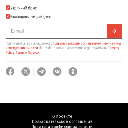
Подпишитесь на нашу Email-рассылку
Утренний бриф
Еженедельный дайджест
Подписываясь, вы соглашаетесь с
пользовательским соглашением
и
политикой
конфиденциальности
The Insider,
а также с условиями Google reCAPTCHA
(
Privacy
Policy
,
Terms of Service
).
О проекте
Пользовательское соглашение
Политика конфиденциальности