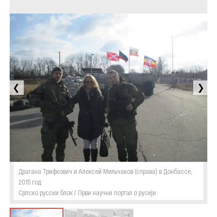
❮
❯
Драгана Трифкович и Алексей Мильчаков (справа) в Донбассе,
2015 год
Српско русски блок / Први научни портал о русиjи