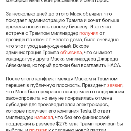
консервативных конгрессменов и сенаторов.
За несколько дней до этого Маск объявил, что
покидает администрацию Трампа и хочет больше
времени посвятить своему бизнесу. И хотя на
встрече с Трампом миллиардер
получил
от
президента ключ от Белого дома, было очевидно,
что этот уход вынужденный. Вскоре
администрация Трампа
объявила
, что снимает
кандидатуру друга Маска миллиардера Джареда
Айзекмана, который должен был возглавить НАСА.
После этого конфликт между Маском и Трампом
перешел в публичную плоскость. Президент
заявил
,
что Маск был прекрасно осведомлен о содержании
законопроекта, но ему не понравилась отмена
субсидий для производителей электрокаров,
которые получает его компания Tesla. В ответ
миллиардер
написал
, что без его финансовой
поддержки в размере $275 млн, Трамп проиграл бы
выборы, и
призвал
к созданию новой партии,