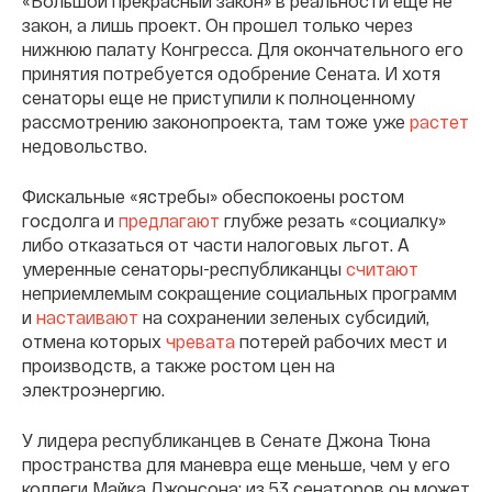
«Большой прекрасный закон» в реальности еще не
закон, а лишь проект. Он прошел только через
нижнюю палату Конгресса. Для окончательного его
принятия потребуется одобрение Сената. И хотя
сенаторы еще не приступили к полноценному
рассмотрению законопроекта, там тоже уже
растет
недовольство.
Фискальные «ястребы» обеспокоены ростом
госдолга и
предлагают
глубже резать «социалку»
либо отказаться от части налоговых льгот. А
умеренные сенаторы-республиканцы
считают
неприемлемым сокращение социальных программ
и
настаивают
на сохранении зеленых субсидий,
отмена которых
чревата
потерей рабочих мест и
производств, а также ростом цен на
электроэнергию.
У лидера республиканцев в Сенате Джона Тюна
пространства для маневра еще меньше, чем у его
коллеги Майка Джонсона: из 53 сенаторов он может