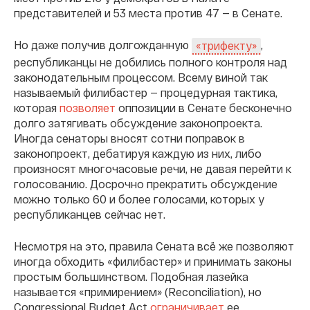
представителей и 53 места против 47 — в Сенате.
Но даже получив долгожданную
,
«трифекту»
республиканцы не добились полного контроля над
законодательным процессом. Всему виной так
называемый филибастер — процедурная тактика,
которая
позволяет
оппозиции в Сенате бесконечно
долго затягивать обсуждение законопроекта.
Иногда сенаторы вносят сотни поправок в
законопроект, дебатируя каждую из них, либо
произносят многочасовые речи, не давая перейти к
голосованию. Досрочно прекратить обсуждение
можно только 60 и более голосами, которых у
республиканцев сейчас нет.
Несмотря на это, правила Сената всё же позволяют
иногда обходить «филибастер» и принимать законы
простым большинством. Подобная лазейка
называется «примирением» (Reconciliation), но
Congressional Budget Act
ограничивает
ее