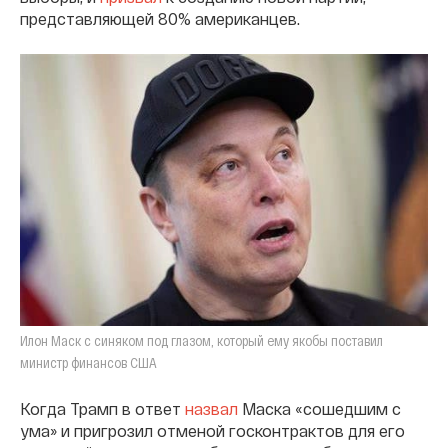
представляющей 80% американцев.
Илон Маск с синяком под глазом, который ему якобы поставил
министр финансов США
Когда Трамп в ответ
назвал
Маска «сошедшим с
ума» и пригрозил отменой госконтрактов для его