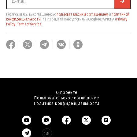
Подписываясь, вы соглашаетесь с
пользовательским соглашением
и
политикой
конфиденциальности
The Insider,
а также с условиями Google reCAPTCHA
(
Privacy
Policy
,
Terms of Service
).
О проекте
Пользовательское соглашение
Политика конфиденциальности
18+