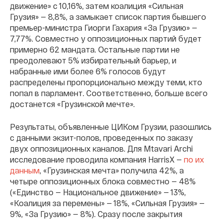
движение» с 10,16%, затем коалиция «Сильная
Грузия» — 8,8%, а замыкает список партия бывшего
премьер-министра Гиорги Гахария «За Грузию» —
7,77%. Совместно у оппозиционных партий будет
примерно 62 мандата. Остальные партии не
преодолевают 5% избирательный барьер, и
набранные ими более 6% голосов будут
распределены пропорционально между теми, кто
попал в парламент. Соответственно, больше всего
достанется «Грузинской мечте».
Результаты, объявленные ЦИКом Грузии, разошлись
с данными экзит-полов, проведенных по заказу
двух оппозиционных каналов. Для Mtavari Archi
исследование проводила компания HarrisX —
по их
данным
, «Грузинская мечта» получила 42%, а
четыре оппозиционных блока совместно — 48%
(«Единство — Национальное движение» — 13%,
«Коалиция за перемены» — 18%, «Сильная Грузия» —
9%, «За Грузию» — 8%). Сразу после закрытия