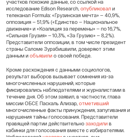
участков похожие данные, со ссылкой на
исследование Edison Research,
опубликовал
и
телеканал Formula: «Грузинская мечта» — 40,9%,
оппозиция — 51,9% («Единство — Национальное
движение» и «Коалиция за перемены» — по 16,7%,
«Сильная Грузия» — 10,3%, «За Грузию» — 8,2%).
Представители оппозиции, в том числе президент
страны Саломе Зурабишвили, доверяют этим
данным и
объявили
о своей победе.
Кроме расхождения с данными социологов,
результат выборов вызывает сомнения из-за
многочисленных нарушений, которые
фиксировались наблюдателями и журналистами в
течение дня. Об этом заявил, в частности, глава
миссии ОБСЕ Паскаль Ализар,
отметивший
многочисленные факты принуждения, запугивания и
нарушения тайны голосования. Представители
правящей партии действительно
заходили
в
кабинки для голосования вместе с избирателями.
Наблюдателей
удаляли
с участков, они