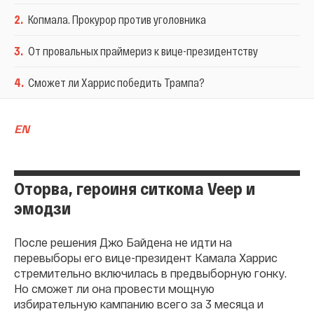
2
.
Копмала. Прокурор против уголовника
3
.
От провальных праймериз к вице-президентству
4
.
Сможет ли Харрис победить Трампа?
EN
Оторва, героиня ситкома Veep и
эмодзи
После решения Джо Байдена не идти на
перевыборы его вице-президент Камала Харрис
стремительно включилась в предвыборную гонку.
Но сможет ли она провести мощную
избирательную кампанию всего за 3 месяца и