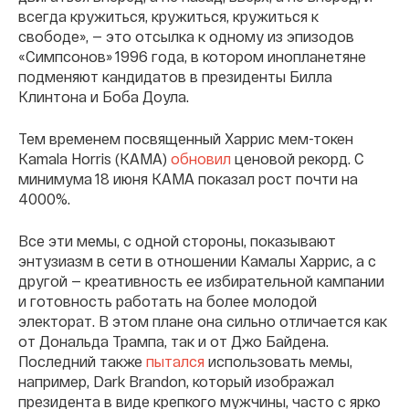
всегда кружиться, кружиться, кружиться к
свободе», — это отсылка к одному из эпизодов
«Симпсонов» 1996 года, в котором инопланетяне
подменяют кандидатов в президенты Билла
Клинтона и Боба Доула.
Тем временем посвященный Харрис мем-токен
Kamala Horris (KAMA)
обновил
ценовой рекорд. С
минимума 18 июня KAMA показал рост почти на
4000%.
Все эти мемы, с одной стороны, показывают
энтузиазм в сети в отношении Камалы Харрис, а с
другой — креативность ее избирательной кампании
и готовность работать на более молодой
электорат. В этом плане она сильно отличается как
от Дональда Трампа, так и от Джо Байдена.
Последний также
пытался
использовать мемы,
например, Dark Brandon, который изображал
президента в виде крепкого мужчины, часто с ярко