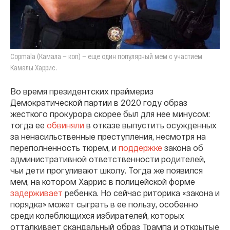
Copmala (Камала — коп) — еще один популярный мем с участием
Камалы Харрис.
Во время президентских праймериз
Демократической партии в 2020 году образ
жесткого прокурора скорее был для нее минусом:
тогда ее
обвиняли
в отказе выпустить осужденных
за ненасильственные преступления, несмотря на
переполненность тюрем, и
поддержке
закона об
административной ответственности родителей,
чьи дети прогуливают школу. Тогда же появился
мем, на котором Харрис в полицейской форме
задерживает
ребенка. Но сейчас риторика «закона и
порядка» может сыграть в ее пользу, особенно
среди колеблющихся избирателей, которых
отталкивает скандальный образ Трампа и открытые