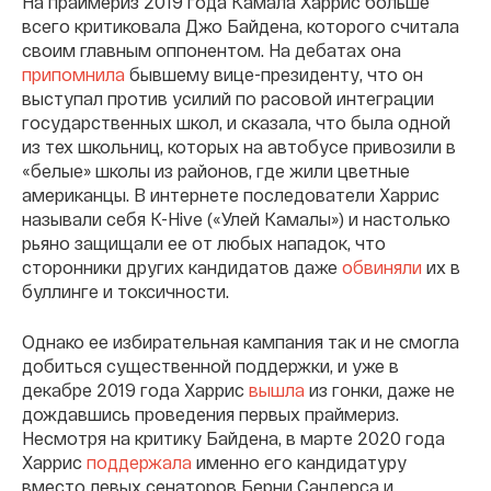
На праймериз 2019 года Камала Харрис больше
всего критиковала Джо Байдена, которого считала
своим главным оппонентом. На дебатах она
припомнила
бывшему вице-президенту, что он
выступал против усилий по расовой интеграции
государственных школ, и сказала, что была одной
из тех школьниц, которых на автобусе привозили в
«белые» школы из районов, где жили цветные
американцы. В интернете последователи Харрис
называли себя K-Hive («Улей Камалы») и настолько
рьяно защищали ее от любых нападок, что
сторонники других кандидатов даже
обвиняли
их в
буллинге и токсичности.
Однако ее избирательная кампания так и не смогла
добиться существенной поддержки, и уже в
декабре 2019 года Харрис
вышла
из гонки, даже не
дождавшись проведения первых праймериз.
Несмотря на критику Байдена, в марте 2020 года
Харрис
поддержала
именно его кандидатуру
вместо левых сенаторов Берни Сандерса и