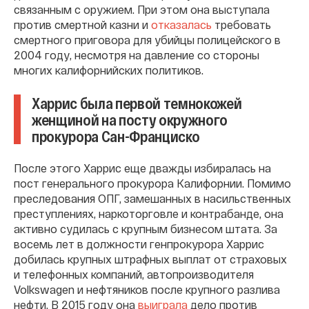
связанным с оружием. При этом она выступала
против смертной казни и
отказалась
требовать
смертного приговора для убийцы полицейского в
2004 году, несмотря на давление со стороны
многих калифорнийских политиков.
Харрис была первой темнокожей
женщиной на посту окружного
прокурора Сан-Франциско
После этого Харрис еще дважды избиралась на
пост генерального прокурора Калифорнии. Помимо
преследования ОПГ, замешанных в насильственных
преступлениях, наркоторговле и контрабанде, она
активно судилась с крупным бизнесом штата. За
восемь лет в должности генпрокурора Харрис
добилась крупных штрафных выплат от страховых
и телефонных компаний, автопроизводителя
Volkswagen и нефтяников после крупного разлива
нефти. В 2015 году она
выиграла
дело против