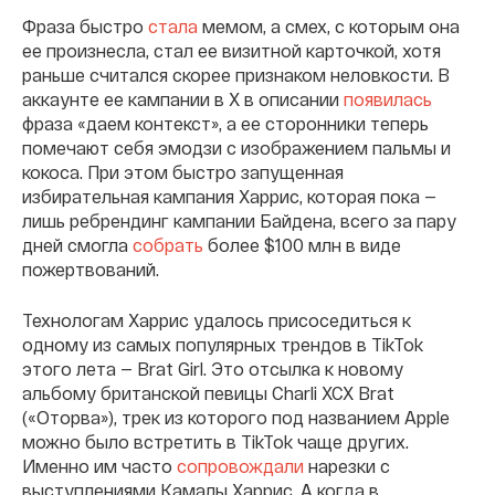
Фраза быстро
стала
мемом, а смех, с которым она
ее произнесла, стал ее визитной карточкой, хотя
раньше считался скорее признаком неловкости. В
аккаунте ее кампании в X в описании
появилась
фраза «даем контекст», а ее сторонники теперь
помечают себя эмодзи с изображением пальмы и
кокоса. При этом быстро запущенная
избирательная кампания Харрис, которая пока —
лишь ребрендинг кампании Байдена, всего за пару
дней смогла
собрать
более $100 млн в виде
пожертвований.
Технологам Харрис удалось присоседиться к
одному из самых популярных трендов в TikTok
этого лета — Brat Girl. Это отсылка к новому
альбому британской певицы Charli XCX Brat
(«Оторва»), трек из которого под названием Apple
можно было встретить в TikTok чаще других.
Именно им часто
сопровождали
нарезки с
выступлениями Камалы Харрис. А когда в