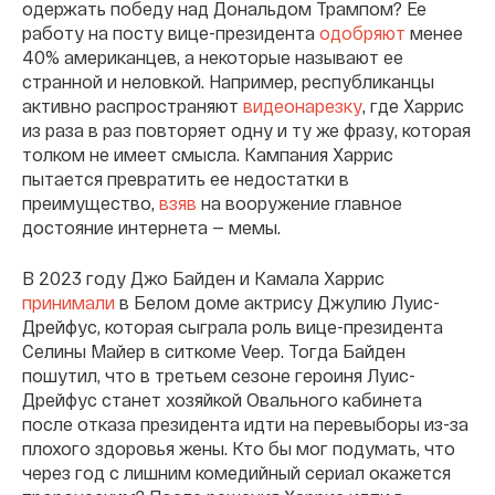
одержать победу над Дональдом Трампом? Ее
работу на посту вице-президента
одобряют
менее
40% американцев, а некоторые называют ее
странной и неловкой. Например, республиканцы
активно распространяют
видеонарезку
, где Харрис
из раза в раз повторяет одну и ту же фразу, которая
толком не имеет смысла. Кампания Харрис
пытается превратить ее недостатки в
преимущество,
взяв
на вооружение главное
достояние интернета — мемы.
В 2023 году Джо Байден и Камала Харрис
принимали
в Белом доме актрису Джулию Луис-
Дрейфус, которая сыграла роль вице-президента
Селины Майер в ситкоме Veep. Тогда Байден
пошутил, что в третьем сезоне героиня Луис-
Дрейфус станет хозяйкой Овального кабинета
после отказа президента идти на перевыборы из-за
плохого здоровья жены. Кто бы мог подумать, что
через год с лишним комедийный сериал окажется