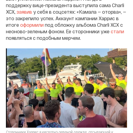
поддержку вице-президента выступила сама Charli
XCX,
заявив
у себя в соцсетях: «Камала — оторва», —
это закрепило успех. Аккаунт кампании Харрис в
итоге
оформили
под обложку альбома Charli XCX с
неоново-зеленым фоном. Ее сторонники уже
стали
появляться с подобным мерчем.
Сторонники Харрис в кислотно-зеленой одежде, отсылающей к