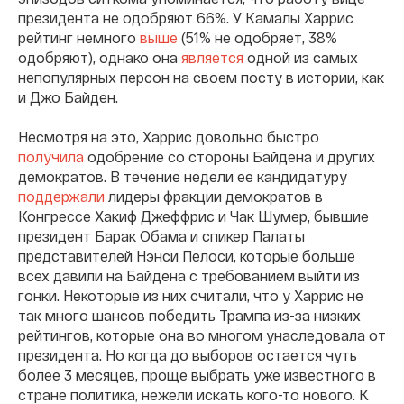
президента не одобряют 66%. У Камалы Харрис
рейтинг немного
выше
(51% не одобряет, 38%
одобряют), однако она
является
одной из самых
непопулярных персон на своем посту в истории, как
и Джо Байден.
Несмотря на это, Харрис довольно быстро
получила
одобрение со стороны Байдена и других
демократов. В течение недели ее кандидатуру
поддержали
лидеры фракции демократов в
Конгрессе Хакиф Джеффрис и Чак Шумер, бывшие
президент Барак Обама и спикер Палаты
представителей Нэнси Пелоси, которые больше
всех давили на Байдена с требованием выйти из
гонки. Некоторые из них считали, что у Харрис не
так много шансов победить Трампа из-за низких
рейтингов, которые она во многом унаследовала от
президента. Но когда до выборов остается чуть
более 3 месяцев, проще выбрать уже известного в
стране политика, нежели искать кого-то нового. К