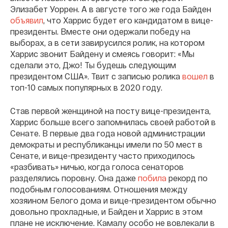
Элизабет Уоррен. А в августе того же года Байден
объявил
, что Харрис будет его кандидатом в вице-
президенты. Вместе они одержали победу на
выборах, а в сети завирусился ролик, на котором
Харрис звонит Байдену и смеясь говорит: «Мы
сделали это, Джо! Ты будешь следующим
президентом США». Твит с записью ролика
вошел
в
топ-10 самых популярных в 2020 году.
Став первой женщиной на посту вице-президента,
Харрис больше всего запомнилась своей работой в
Сенате. В первые два года новой администрации
демократы и республиканцы имели по 50 мест в
Сенате, и вице-президенту часто приходилось
«разбивать» ничью, когда голоса сенаторов
разделялись поровну. Она даже
побила
рекорд по
подобным голосованиям. Отношения между
хозяином Белого дома и вице-президентом обычно
довольно прохладные, и Байден и Харрис в этом
плане не исключение. Камалу особо не вовлекали в