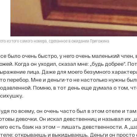
ото из того самого номера, сделанное в ожидании Пригожина
се было очень быстро, у него очень маленький член,
ожей. Когда он уходил, сказал мне: „будь добрее“. П
ыражение лица. Даже для моего безумного характер
то перебор. Мне и деньги-то не настолько нужны был
одавленной. Помню, в тот день еще думала о том, чт
сихушку.
удя по всему, он очень часто был в этом отеле и та
отовы девочки. Он искал девственниц и называл их „
его есть бзик на этом — лишать девственности. А „ш
теле: открываешь и выкидываешь. Деньги он просто о