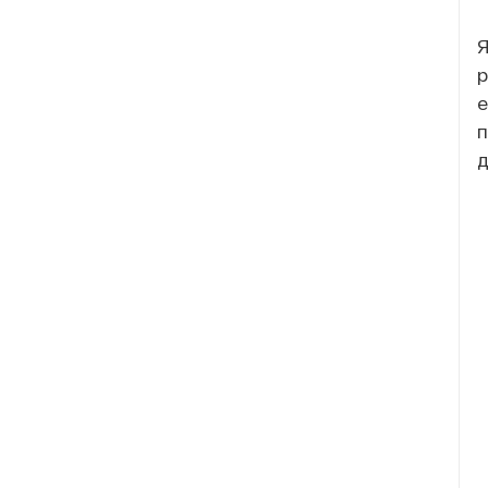
Я
р
е
п
д