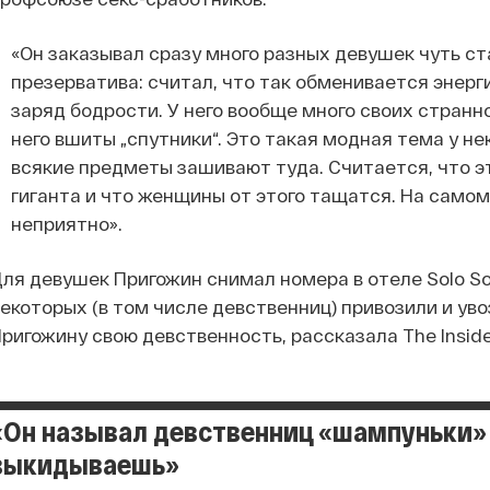
«Он заказывал сразу много разных девушек чуть ст
презерватива: считал, что так обменивается энерг
заряд бодрости. У него вообще много своих странн
него вшиты „спутники“. Это такая модная тема у не
всякие предметы зашивают туда. Считается, что э
гиганта и что женщины от этого тащатся. На само
неприятно».
ля девушек Пригожин снимал номера в отеле Solo So
екоторых (в том числе девственниц) привозили и ув
ригожину свою девственность, рассказала The Inside
«Он называл девственниц «шампуньки»
выкидываешь»