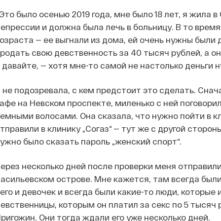
Это было осенью 2019 года, мне было 18 лет, я жила в
епрессии и должна была лечь в больницу. В то время
озраста — ее выгнали из дома, ей очень нужны были д
родать свою девственность за 40 тысяч рублей, а он
 давайте, — хотя мне-то самой не настолько деньги 
 не подозревала, с кем предстоит это сделать. Снач
афе на Невском проспекте, миленько с ней поговори
емными волосами. Она сказала, что нужно пойти в к
тправили в клинику „Согаз“ — тут же с другой сторо
ужно было сказать пароль „женский спорт“.
ерез несколько дней после проверки меня отправили в
асильевском острове. Мне кажется, там всегда был
его и девочек и всегда были какие-то люди, которые 
евственницы, которым он платил за секс по 5 тысяч р
ригожин. Они тогда ждали его уже несколько дней.