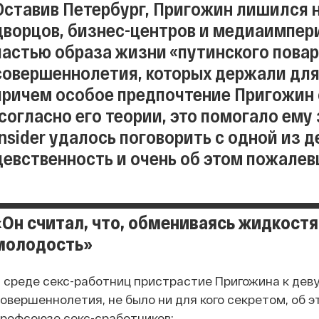
Оставив Петербург, Пригожин лишился 
дворцов, бизнес-центров и медиаимперии
частью образа жизни «путинского повар
совершеннолетия, которых держали для 
причем особое предпочтение Пригожин
(согласно его теории, это помогало ему
Insider удалось поговорить с одной из
девственность и очень об этом пожалев
«Он считал, что, обмениваясь жидкост
молодость»
 среде секс-работниц пристрастие Пригожина к де
овершеннолетия, не было ни для кого секретом, об э
рофсоюзе секс-сработников: