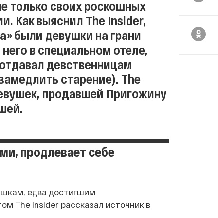
не только своих роскошных
. Как выяснил The Insider,
а» были девушки на грани
него в специальном отеле,
 отдавал девственницам
 замедлить старение). The
 девушек, продавшей Пригожину
шей.
ями, продлевает себе
вушкам, едва достигшим
том The Insider рассказал источник в