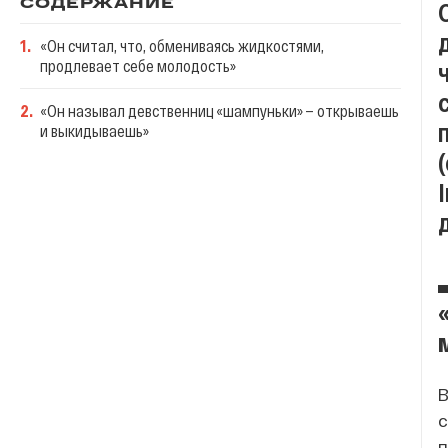
СОДЕРЖАНИЕ
1
.
«Он считал, что, обмениваясь жидкостями,
продлевает себе молодость»
2
.
«Он называл девственниц «шампуньки» — открываешь
и выкидываешь»
В
с
п