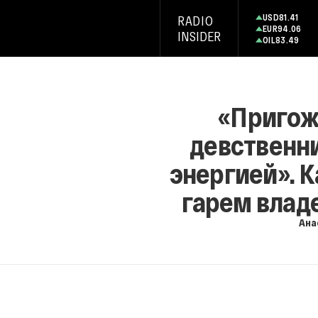
USD
81.41
RADIO
EUR
94.06
INSIDER
OIL
83.49
«Пригожи
девственн
энергией». К
гарем влад
Ана