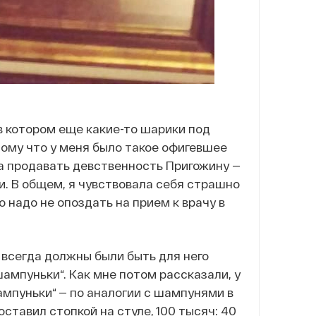
 в котором еще какие-то шарики под
отому что у меня было такое офигевшее
а продавать девственность Пригожину —
и. В общем, я чувствовала себя страшно
о надо не опоздать на прием к врачу в
м всегда должны были быть для него
шампуньки“. Как мне потом рассказали, у
ампуньки“ — по аналогии с шампунями в
ставил стопкой на стуле, 100 тысяч: 40