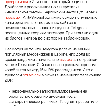
превратился
в Z-военкора, который ездит по
Донбассу и рассказывает о «зверствах»
«нацистской хунты». Берлинский институт CeMAS
называет
Anti-Spiegel одним из самых популярных
«альтернативных» новостных сайтов в
немецкоязычных каналах и группах Telegram,
посвященных теориям заговора. При этом ни один
из блогов Рёпера до сих пор не заблокирован.
Несмотря на то что Telegram далеко не самый
популярный мессенджер в Европе, его доля во
время пандемии значительно
выросла
, по крайней
мере в Германии. Сейчас она, по разным опросам,
колеблется между 15 и 18% респондентов. Это с
тревогой
отмечали
в сюжете немецкого телеканала
ZDF:
«Первоначально запрограммированный на
безопасное общение диссидентов в
автократических режимах, Telegram превратился