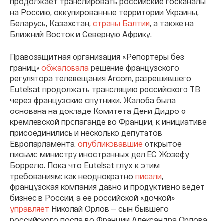
продолжает транслировать российские госканалы
на Россию, оккупированные территории Украины,
Беларусь, Казахстан,
страны Балтии
, а также на
Ближний Восток и Северную Африку.
Правозащитная организация «Репортеры без
границ»
обжаловала
решение французского
регулятора телевещания Arcom, разрешившего
Eutelsat продолжать трансляцию российского ТВ
через французские спутники. Жалоба была
основана на докладе Комитета Дени Дидро о
кремлевской пропаганде во Франции, к инициативе
присоединились и несколько депутатов
Европарламента,
опубликовавшие
открытое
письмо министру иностранных дел ЕС Жозефу
Боррелю. Пока что Eutelsat глух к этим
требованиям: как неоднократно
писали
,
французская компания давно и продуктивно ведет
бизнес в России, а ее российской «дочкой»
управляет
Николай Орлов — сын бывшего
российского посла во Франции Александра Орлова.