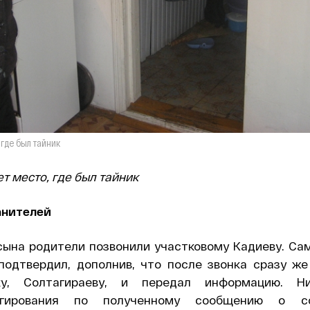
где был тайник
т место, где был тайник
анителей
сына родители позвонили участковому Кадиеву. Сам
подтвердил, дополнив, что после звонка сразу же
ку, Солтагираеву, и передал информацию. Н
еагирования по полученному сообщению о с