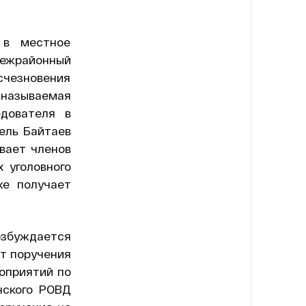
 в местное
жрайонный
исчезновения
 называемая
едователя в
ель Байтаев
вает членов
 уголовного
же получает
озбуждается
ет поручения
оприятий по
нского РОВД