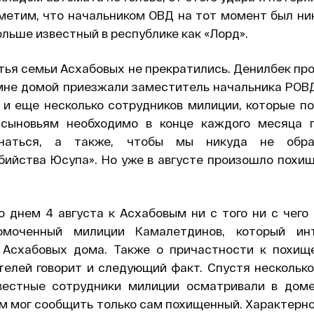
метим, что начальником ОВД на тот момент был ни
ольше известный в республике как «Лорд».
тья семьи Асхабовых не прекратились. Денилбек пр
 мне домой приезжали заместитель начальника РОВД
 и еще несколько сотрудников милиции, которые п
сыновьям необходимо в конце каждого месяца 
чаться, а также, чтобы мы никуда не обр
бийства Юсупа». Но уже в августе произошло похищ
 днем 4 августа к Асхабовым ни с того ни с чего
омоченный милиции Камалетдинов, который инт
 Асхабовых дома. Также о причастности к похищ
телей говорит и следующий факт. Спустя несколько
звестные сотрудники милиции осматривали в дом
им мог сообщить только сам похищенный. Характерно