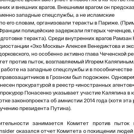
них и внешних врагов. Внешними врагом он предска
менно западные спецслужбы, а не исламские
по его словам
, организовали теракты в Париже. (При
 Франции полицейские
задержали
пятерых чеченцев,
дготовке теракта). Среди внутренних врагов Рамзан
диостанции «Эхо Москвы» Алексея Венедиктова и экс
рковского, но особенно активно глава Чеченской р
тет против пыток, возглавляемый Игорем Каляпиным
 работе на западные спецслужбы и в пособничестве
 правозащитников в Грозном был подожжен. Одновре
несен прокуратурой в реестр «иностранных агентов»
прокурор Понасенко указывает участие Каляпина в 
отке законопроекта об амнистии 2014 года (хотя эта
учению президента Путина).
ительности занимается Комитет против пыток 
nsider оказался отчет Комитета о похищении людей