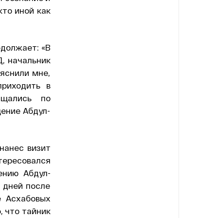
кто иной как
одолжает: «В
, начальник
ояснили мне,
приходить в
ащались по
ение Абдул-
 нанес визит
ересовался
ению Абдул-
 дней после
е Асхабовых
, что тайник