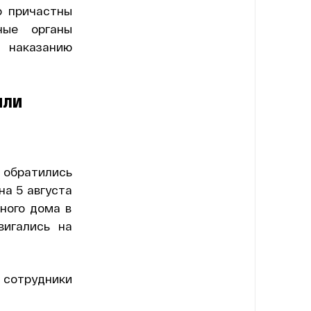
о причастны
ные органы
 наказанию
или
 обратились
на 5 августа
ного дома в
вигались на
сотрудники