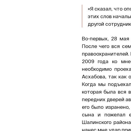
«Я сказал, что о
этих слов началь
другой сотрудник
Во-первых, 28 мая
После чего вся се
правоохранителей. 
2009 года ко мн
необходимо проех
Асхабова, так как 
Когда мы подъехал
которая была вся в
передних дверей ав
его было изранено,
сына и пожелал е
Шалинского района
нанес мне удар при