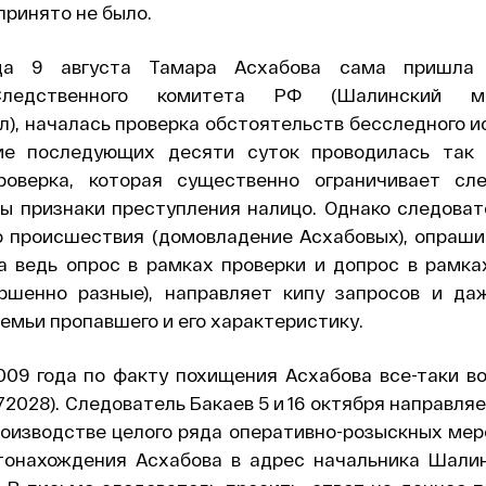
ринято не было.
да 9 августа Тамара Асхабова сама пришла
Следственного комитета РФ (Шалинский ме
), началась проверка обстоятельств бесследного 
ие последующих десяти суток проводилась так
роверка, которая существенно ограничивает сл
бы признаки преступления налицо. Однако следоват
 происшествия (домовладение Асхабовых), опраши
а ведь опрос в рамках проверки и допрос в рамках
ршенно разные), направляет кипу запросов и да
семьи пропавшего и его характеристику.
009 года по факту похищения Асхабова все-таки в
72028). Следователь Бакаев 5 и 16 октября направля
роизводстве целого ряда оперативно-розыскных мер
тонахождения Асхабова в адрес начальника Шали