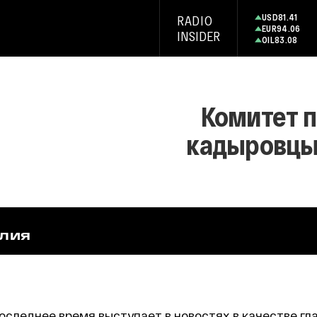
USD
81.41
RADIO
EUR
94.06
INSIDER
OIL
83.08
Комитет п
кадыровцы
СЛИЯ
оследнее время выступает в новостях в качестве гл