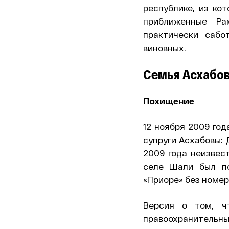
республике, из ко
приближенные Ра
практически саб
виновных.
Семья Асхабов
Похищение
12 ноября 2009 го
супруги Асхабовы: 
2009 года неизвес
селе Шали был по
«Приоре» без номер
Версия о том, ч
правоохранительных