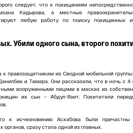
торого следует, что к похищениям непосредственн
мзана Кадырова, а местные правоохранитель
отируют любую работу по поиску похищенных и
ых. Убили одного сына, второго похит
да к правозащитникам из Сводной мобильной группы
Денилбек и Тамара. Они рассказали, что в ночь с 4 
тными вооруженными лицами в масках из собствен
хищен их сын – Абдул-Язит. Похитители перед
ов.
то к исчезновению Асхабова были причастны 
 органов, сразу стала одной из главных.