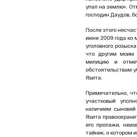
упал на землю». От
господин Даудов, б
После этого несчас
июне 2009 года ко
уголовного розыска
что другим моим 
милицию и отме
обстоятельствам у
Язита.
Примечательно, что
участковый уполн
наличием сыновей
Язита правоохрани
его пропажи, неи
тайник, о котором 