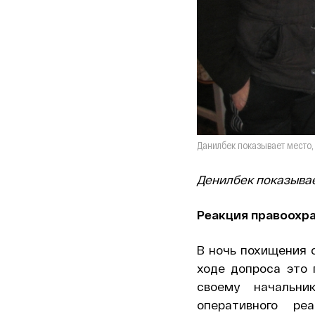
Данилбек показывает место, 
Денилбек показывае
Реакция правоохр
В ночь похищения 
ходе допроса это 
своему начальни
оперативного р