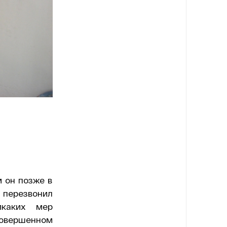
 он позже в
 перезвонил
икаких мер
овершенном