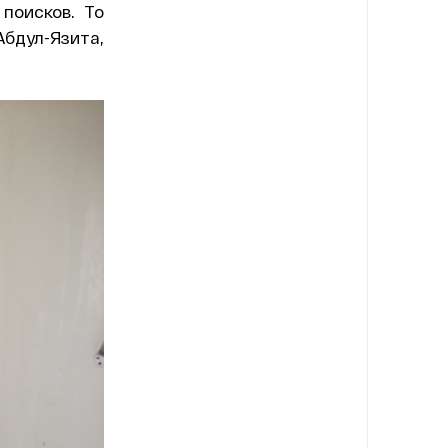
поисков. То
бдул-Язита,