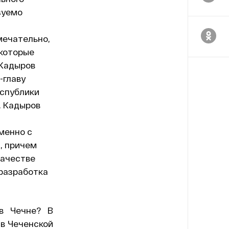
зуемо
мечательно,
 которые
 Кадыров
-главу
еспублики
. Кадыров
менно с
, причем
качестве
 разработка
в Чечне? В
 в Чеченской