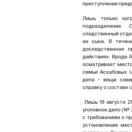
преступлении предп
Лишь только ког
подразделение 
следственный отдел
ее сына. В течен
доследственная п
действиях. Вроде 
осматривает место
семьи Асхабовых (
дела – вещи сове
справку о составе 
Лишь 19 августа 2
уголовное дело (№ 
с требованием о п
установлению мес