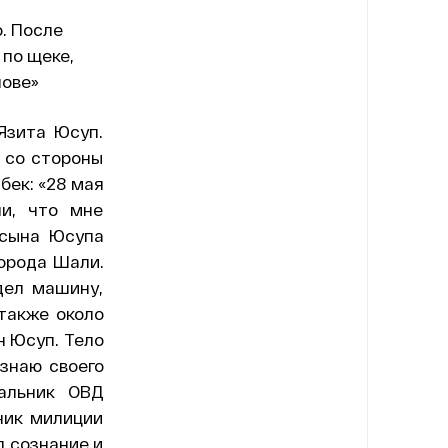
о. После
 по щеке,
лове»
Язита Юсуп.
 со стороны
бек: «28 мая
и, что мне
 сына Юсупа
города Шали.
дел машину,
 также около
н Юсуп. Тело
ознаю своего
чальник ОВД
ник милиции
л сознание и