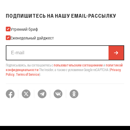
ПОДПИШИТЕСЬ НА НАШУ EMAIL-РАССЫЛКУ
Подпишитесь на нашу Email-рассылку
Утренний бриф
Еженедельный дайджест
Подписываясь, вы соглашаетесь с
пользовательским соглашением
и
политикой
конфиденциальности
The Insider,
а также с условиями Google reCAPTCHA
(
Privacy
Policy
,
Terms of Service
).