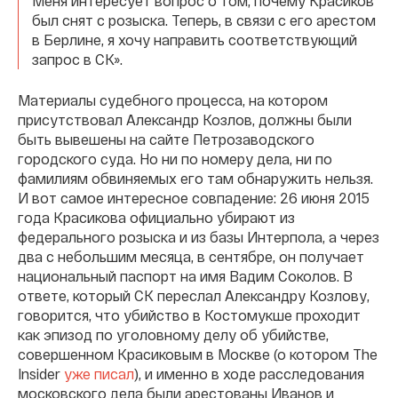
Меня интересует вопрос о том, почему Красиков
был снят с розыска. Теперь, в связи с его арестом
в Берлине, я хочу направить соответствующий
запрос в СК».
Материалы судебного процесса, на котором
присутствовал Александр Козлов, должны были
быть вывешены на сайте Петрозаводского
городского суда. Но ни по номеру дела, ни по
фамилиям обвиняемых его там обнаружить нельзя.
И вот самое интересное совпадение: 26 июня 2015
года Красикова официально убирают из
федерального розыска и из базы Интерпола, а через
два с небольшим месяца, в сентябре, он получает
национальный паспорт на имя Вадим Соколов. В
ответе, который СК переслал Александру Козлову,
говорится, что убийство в Костомукше проходит
как эпизод по уголовному делу об убийстве,
совершенном Красиковым в Москве (о котором The
Insider
уже писал
), и именно в ходе расследования
московского дела были арестованы Иванов и