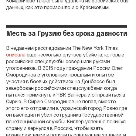
Комаричеве также была удалена из российских баз
данных, как это произошло и с Красиковым.
Месть за Грузию без срока давности
В недавнем расследовании The New York Times
описала
еще несколько случаев убийств, которые
российские спецслужбы совершили руками
уголовников. В 2015 году гражданин России Олег
Смородинов с уголовным прошлым и опытом
участия в боевых действиях на Донбассе был
завербован российскими спецслужбами когда
пытался примкнуть к ЧВК Вагнера и отправиться в
Сирию. В Сирию Смородинов не попал, вместо
этого его отправили в украинский город Ровно где
он выследил и убил сотрудника Государственной
пенетенциарной службы. Киллер успешно покинул
страну и вернулся в Россию, чтобы взять
вознаграждение и получить следующее задание, и