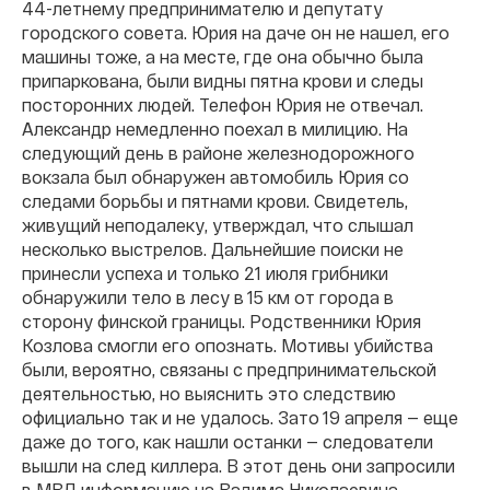
44-летнему предпринимателю и депутату
городского совета. Юрия на даче он не нашел, его
машины тоже, а на месте, где она обычно была
припаркована, были видны пятна крови и следы
посторонних людей. Телефон Юрия не отвечал.
Александр немедленно поехал в милицию. На
следующий день в районе железнодорожного
вокзала был обнаружен автомобиль Юрия со
следами борьбы и пятнами крови. Свидетель,
живущий неподалеку, утверждал, что слышал
несколько выстрелов. Дальнейшие поиски не
принесли успеха и только 21 июля грибники
обнаружили тело в лесу в 15 км от города в
сторону финской границы. Родственники Юрия
Козлова смогли его опознать. Мотивы убийства
были, вероятно, связаны с предпринимательской
деятельностью, но выяснить это следствию
официально так и не удалось. Зато 19 апреля — еще
даже до того, как нашли останки — следователи
вышли на след киллера. В этот день они запросили
в МВД информацию на Вадима Николаевича