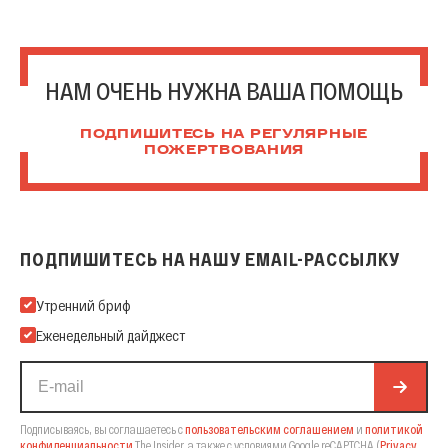
НАМ ОЧЕНЬ НУЖНА ВАША ПОМОЩЬ
ПОДПИШИТЕСЬ НА РЕГУЛЯРНЫЕ
ПОЖЕРТВОВАНИЯ
ПОДПИШИТЕСЬ НА НАШУ EMAIL-РАССЫЛКУ
Подпишитесь на нашу Email-рассылку
Утренний бриф
Еженедельный дайджест
Подписываясь, вы соглашаетесь с
пользовательским соглашением
и
политикой
конфиденциальности
The Insider,
а также с условиями Google reCAPTCHA
(
Privacy