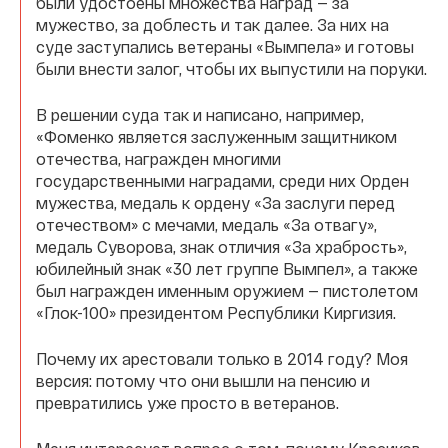
были удостоены множества наград — за
мужество, за доблесть и так далее. За них на
суде заступались ветераны «Вымпела» и готовы
были внести залог, чтобы их выпустили на поруки.
В решении суда так и написано, например,
«Фоменко является заслуженным защитником
отечества, награжден многими
государственными наградами, среди них Орден
мужества, медаль к ордену «За заслуги перед
отечеством» с мечами, медаль «За отвагу»,
медаль Суворова, знак отличия «За храбрость»,
юбилейный знак «30 лет группе Вымпел», а также
был награжден именным оружием — пистолетом
«Глок-100» президентом Республики Киргизия.
Почему их арестовали только в 2014 году? Моя
версия: потому что они вышли на пенсию и
превратились уже просто в ветеранов.