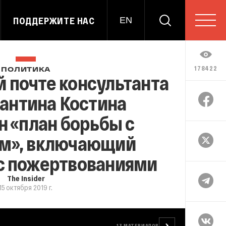
ПОДДЕРЖИТЕ НАС
EN
178422
ПОЛИТИКА
 почте консультанта
антина Костина
 «план борьбы с
м», включающий
с пожертвованиями
The Insider
15 октября 2019 г.
13
МАТЕРИАЛОВ