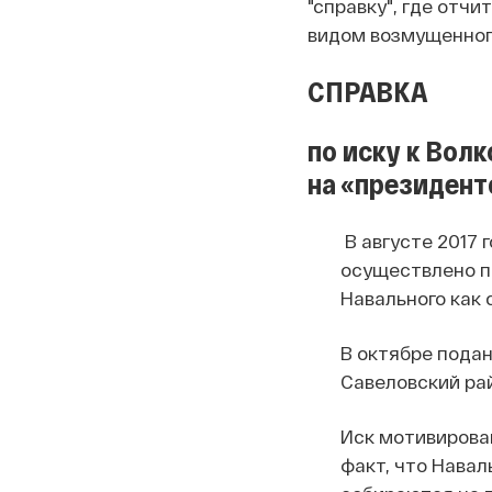
"справку", где отчи
видом возмущенного
СПРАВКА
по иску к Вол
на «президен
В августе 2017
осуществлено по
Навального как 
В октябре подан
Савеловский ра
Иск мотивирован
факт, что Навал