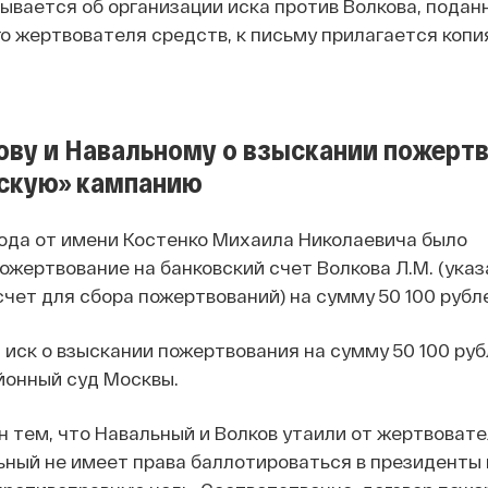
тывается об организации иска против Волкова, подан
 жертвователя средств, к письму прилагается копия
кову и Навальному о взыскании пожерт
тскую» кампанию
 года от имени Костенко Михаила Николаевича было
жертвование на банковский счет Волкова Л.М. (указ
счет для сбора пожертвований) на сумму 50 100 рубл
 иск о взыскании пожертвования на сумму 50 100 руб
йонный суд Москвы.
 тем, что Навальный и Волков утаили от жертвовате
ьный не имеет права баллотироваться в президенты 