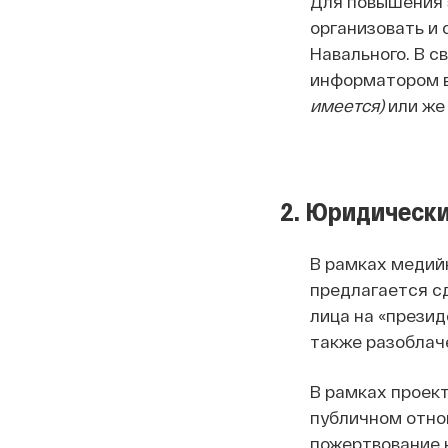
Для повышения 
организовать и
Навального. В с
информатором 
имеется)
или же
2. Юридически
В рамках медий
предлагается с
лица на «прези
также разоблач
В рамках проект
публичном отно
пожертвование 