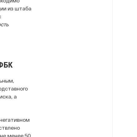
бходимо
ии из штаба
с
сть
 ФБК
ьным,
одставного
ска, а
 негативном
ствлено
не менее 50