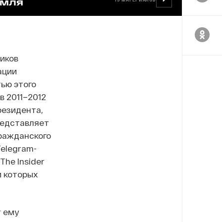
ЕМЛЯ
иков
ации
тью этого
в 2011–2012
резидента,
редставляет
ражданского
Telegram-
he Insider
и которых
т ему