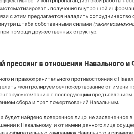
эффективности контрпропагандистской работы нео
 систематизировать получения внутренней информац
вязи с этим предлагается наладить сотрудничество 
внутри штаба собственными силами
(такая возможно
 при помощи дружественных структур.
й прессинг в отношении Навального и
ного и правоохранительного противостояния с Навал
делать «контролируемое» пожертвование от имени п
дентскую» компанию с последующим предъявлением и
ением сбора и трат пожертвований Навальным.
а будет найдено доверенное лицо, не засвеченное в
шении к Навальному, и от имени данного лица осуще
на «избирательную кампанию» Навального в размере 