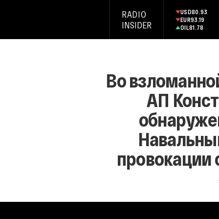
USD
80.93
RADIO
EUR
93.19
INSIDER
OIL
81.78
Во взломанной
АП Конст
обнаружен
Навальны
провокации 