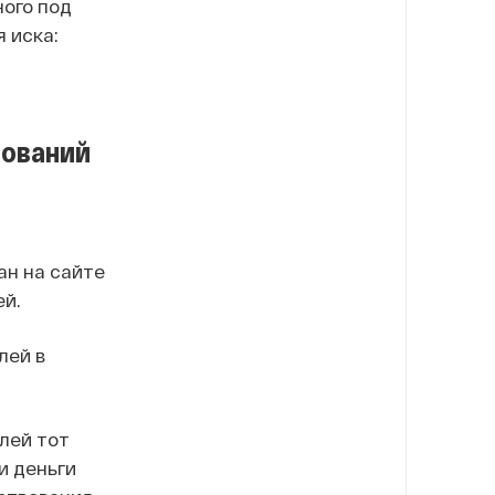
ного под
 иска:
вований
ан на сайте
ей.
лей в
лей тот
и деньги