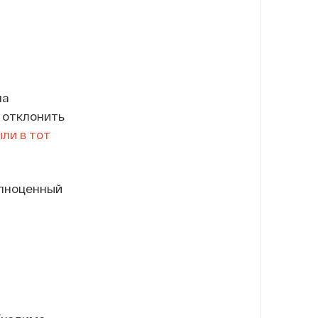
на
 отклонить
ли в тот
олноценный