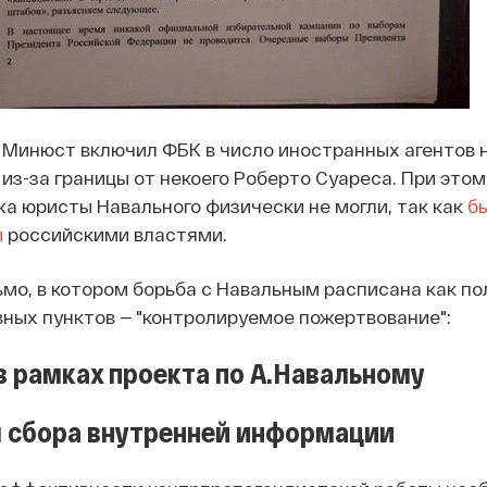
 Минюст включил ФБК в число иностранных агентов 
из-за границы от некоего Роберто Суареса. При этом
жа юристы Навального физически не могли, так как
бы
ы
российскими властями.
ьмо, в котором борьба с Навальным расписана как п
авных пунктов — "контролируемое пожертвование":
 рамках проекта по А.Навальному
я сбора внутренней информации