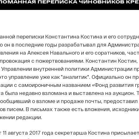
ЛОМАННАЯ ПЕРЕПИСКА ЧИНОВНИКОВ КР
анной переписки Константина Костина и его сотрудн
то он в последние годы разрабатывал для Администр
вления на Алексея Навального и его соратников, час
провокация с пожертвованиями. Константин Костин, 
в Управлении внутренней политики Администрации п
то управление уже как "аналитик". Официально он п
зации с самоироничным названием «Фонд развития г
та была недавно взломана и выставлена на аукцион. 
сообщивший о взломе и продаже почты, предоставил T
ов писем. В письмах также есть вложения, исходник
жении редакции.
т 11 августа 2017 года секретарша Костина присылае