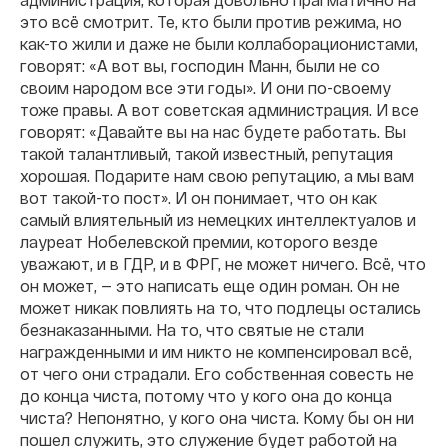
это всё смотрит. Те, кто были против режима, но
как-то жили и даже не были коллаборационистами,
говорят: «А вот вы, господин Манн, были не со
своим народом все эти годы». И они по-своему
тоже правы. А вот советская администрация. И все
говорят: «Давайте вы на нас будете работать. Вы
такой талантливый, такой известный, репутация
хорошая. Подарите нам свою репутацию, а мы вам
вот такой-то пост». И он понимает, что он как
самый влиятельный из немецких интеллектуалов и
лауреат Нобелевской премии, которого везде
уважают, и в ГДР, и в ФРГ, не может ничего. Всё, что
он может, — это написать еще один роман. Он не
может никак повлиять на то, что подлецы остались
безнаказанными. На то, что святые не стали
награжденными и им никто не компенсировал всё,
от чего они страдали. Его собственная совесть не
до конца чиста, потому что у кого она до конца
чиста? Непонятно, у кого она чиста. Кому бы он ни
пошел служить, это служение будет работой на