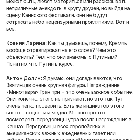
может быть, любят материться или рассказывать
неприличные анекдоты в кругу друзей, но выйдя на
сцену Каннского фестиваля, они не будут
сотрясать небо нецензурными проклятиями. Вот и
все.
Ксения Ларина:
Как ты думаешь, почему Кремль
вообще отреагировал на его слова? Чем это
объяснить? Тем, что они знакомы с Путиным?
Понятно, что Путин в курсе.
Антон Долин:
Я думаю, они догадываются, что
Звягинцев очень крупная фигура. Награждение
«Минотавра» Гран при — это очень важное событие.
Они, конечно, этого не признают, но это так. Тут
очень легко проверить. Есть же индикатор этого
всего — соцсети и медиа. Можно просто
посмотреть передовицы утра после награждения в
Каннах. Передовицы всех европейских и
американских важных ежедневных газет или
сайтов. Везде написано про «Минотавра» и про речь