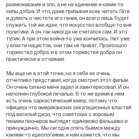
размежевание и зло, а не на единение и какие-то
силы добра. И что, даже призывая всех читать Гёте
и думать о чистоте его гения, он всего лишь будет
служить той же идее, что искусство вообще-то вне
политики. А он так никогда не считался сам. И это
тупик. А при этом война-то уже кончилась. Нет уже
у власти нацистов, они там не правят. Произошло
торжество добра, и в этом торжестве добра он
практически в отчаянии.
Мы еще не в этой точке, но я себе ее очень
отчетливо представил, когда смотрел этот фильм.
Он очень сильно меня задел и заинтересовал. И он
наполнен глубокой печалью. В то же время в нем
есть очень саркастический юмор, потому что
официоз что американских оккупационных властей
под веселый джаз, что советских с хоровым
пением пионеров выглядят одинаково фальшиво и
принужденно. Мы сегодня опять бьемся между
какими-то идеологиями, и нам кажется, что мы