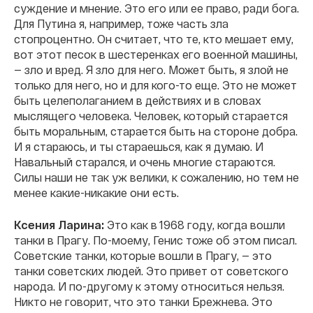
суждение и мнение. Это его или ее право, ради бога.
Для Путина я, например, тоже часть зла
стопроцентно. Он считает, что те, кто мешает ему,
вот этот песок в шестеренках его военной машины,
— зло и вред. Я зло для него. Может быть, я злой не
только для него, но и для кого-то еще. Это не может
быть целеполаганием в действиях и в словах
мыслящего человека. Человек, который старается
быть моральным, старается быть на стороне добра.
И я стараюсь, и ты стараешься, как я думаю. И
Навальный старался, и очень многие стараются.
Силы наши не так уж велики, к сожалению, но тем не
менее какие-никакие они есть.
Ксения Ларина:
Это как в 1968 году, когда вошли
танки в Прагу. По-моему, Генис тоже об этом писал.
Советские танки, которые вошли в Прагу, — это
танки советских людей. Это привет от советского
народа. И по-другому к этому относиться нельзя.
Никто не говорит, что это танки Брежнева. Это