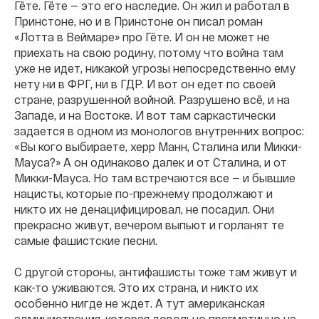
Гёте. Гёте — это его наследие. Он жил и работал в
Принстоне, но и в Принстоне он писал роман
«Лотта в Веймаре» про Гёте. И он не может не
приехать на свою родину, потому что война там
уже не идет, никакой угрозы непосредственно ему
нету ни в ФРГ, ни в ГДР. И вот он едет по своей
стране, разрушенной войной. Разрушено всё, и на
Западе, и на Востоке. И вот там саркастически
задается в одном из монологов внутренних вопрос:
«Вы кого выбираете, херр Манн, Сталина или Микки-
Мауса?» А он одинаково далек и от Сталина, и от
Микки-Мауса. Но там встречаются все — и бывшие
нацисты, которые по-прежнему продолжают и
никто их не денацифицировал, не посадил. Они
прекрасно живут, вечером выпьют и горланят те
самые фашистские песни.
С другой стороны, антифашисты тоже там живут и
как-то уживаются. Это их страна, и никто их
особенно нигде не ждет. А тут американская
администрация, которая довольно прагматично на