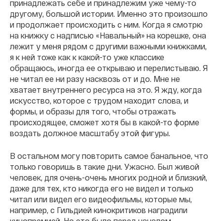
принадлежать себе и принадлежим уже чему-то
другому, большой истории. Именно это произошло
и продолжает происходить с ним. Когда я смотрю
на книжку с надписью «Навальный» на корешке, она
лежит у меня рядом с другими важными книжками,
я к ней тоже как к какой-то уже классике
обращаюсь, иногда ее открываю и перелистываю. Я
не читал ее ни разу насквозь от и до. Мне не
хватает внутреннего ресурса на это. Я жду, когда
искусство, которое с трудом находит слова, и
формы, и образы для того, чтобы отражать
происходящее, сможет хотя бы в какой-то форме
воздать должное масштабу этой фигуры.
В остальном могу повторить самое банальное, что
только говоришь в такие дни. Ужасно. Был живой
человек, для очень-очень многих родной и близкий,
даже для тех, кто никогда его не видел и только
читал или видел его видеофильмы, которые мы,
например, с Гильдией кинокритиков наградили
кинопремией. Но это было перед началом