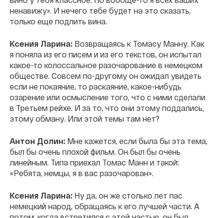
ненавижу». И нечего тебе будет на это сказать,
только еще подлить вина.
Ксения Ларина:
Возвращаясь к Томасу Манну. Как
я поняла из его писем и из его текстов, он испытал
какое-то колоссальное разочарование в немецком
обществе. Совсем по-другому он ожидал увидеть
если не покаяние, то раскаяние, какое-нибудь
озарение или осмысление того, что с ними сделали
в Третьем рейхе. И за то, что они этому поддались,
этому обману. Или этой темы там нет?
Антон Долин:
Мне кажется, если была бы эта тема,
был бы очень плохой фильм. Он был бы очень
линейным. Типа приехал Томас Манн и такой:
«Ребята, немцы, я в вас разочарован».
Ксения Ларина:
Ну да, он же столько лет пас
немецкий народ, обращаясь к его лучшей части. А
потом, когда встретился с этой частью, он был