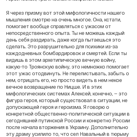
Я через призму вот этой мифологичности нашего
мышления смотрю на очень многое. Она, кстати,
помогает вообще справляться с ужасом от
непосредственного опыта. Ты не можешь каждый
день себя раздирать, даже когда пытаешься это
сделать. Это разрушительно для психики из-за
каждодневных бомбардировок и смертей. Если ты
видишь в этом архетипическую вечную войну,
какую-то Троянскую войну, это немножко помогает
этот ужас отодвинуть. Не перелистывать, забыть о
нем, отрицать его, но просто видеть в нем некое
вечное возвращение по Ницше. И в этих
мифологических системах Алексей, конечно, — это
фигура героя, который существовал в ситуации, не
допускающей героя и героизма. Я говорю о
конкретной общественно-политической ситуации в
сегодняшней путинской России и конкретно России
после начала вторжения в Украину. Дополнительно
эту драму усилило то, что сел Навальный в тюрьму