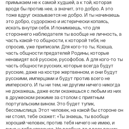
примыкаем не к самой худшей, а к той, которая
вроде бы против нее, а значит, это добро. А это
тоже вдруг оказывается не добро. И ты начинаешь
это добро, судорожно и истерически копаясь,
искать внутри себя. И понимаешь, что для
стороннего наблюдателя ты вообще не личность, а
часть какой-то общности, к которой тебя, не
спросив, уже приписали. Для кого-то ты, Ксюша,
часть общности предателей Родины, которые
ненавидят всё русское, русофобов. А для кого-то ты
часть общности русских, которые всегда будут
русские, даже на костре жертвенном, и они будут
русскими, имперцами и будут против всего не
имперского. И ты ни тем, ни другим ничего никогда
не докажешь, даже если окажешься с любым из них
в дружеском режиме за столом с приятным
португальским вином. Это будет тупик,
бессмыслица. Этот человек, на какой бы стороне он
ни стоял, тебе скажет: «Ты знаешь, ты вообще
хороший человек, против тебя ничего не имею, и
вино у тебя классное. Но вообще-то я всех ваших