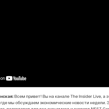
нская:
Всем привет! Вы на канале The Insider Live, а 
 где мы обсуждаем экономические новости недели. Э
ие, подготовил для вас экономист и эксперт NEST Ce