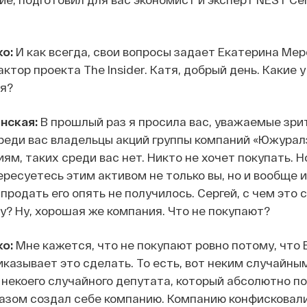
о:
И как всегда, свои вопросы задает Екатерина Ме
тор проекта The Insider. Катя, добрый день. Какие у
ня?
нская:
В прошлый раз я просила вас, уважаемые зри
среди вас владельцы акций группы компаний «Южурал
ям, таких среди вас нет. Никто не хочет покупать. 
тересуетесь этим активом не только вы, но и вообще 
продать его опять не получилось. Сергей, с чем это 
? Ну, хорошая же компания. Что не покупают?
о:
Мне кажется, что не покупают ровно потому, что
иказывает это сделать. То есть, вот неким случайны
некоего случайного депутата, который абсолютно п
азом создал себе компанию. Компанию конфисковал