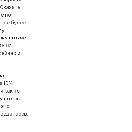
Сказать,
те по
ы не будем.
му
окупать не
ти на
сейчас и
на
а 10%
и как-то
купатель
 это
кредиторов.