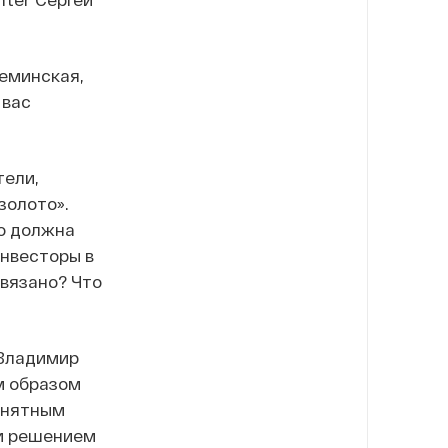
реминская,
 вас
тели,
золото».
Но должна
инвесторы в
связано? Что
 Владимир
м образом
онятным
и решением