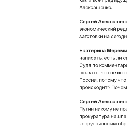
Алексашенко.
Сергей Алексашенк
экономический редак
заготовки на сегод
Екатерина Мереми
написать, есть ли 
Судя по комментари
сказать, что не ин
России, потому что 
происходит? Почему
Сергей Алексашенк
Путин никому не пр
прокуратура нашла 
коррупционным обр