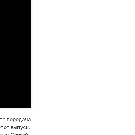
это передача
тот выпуск,
nter Сергей