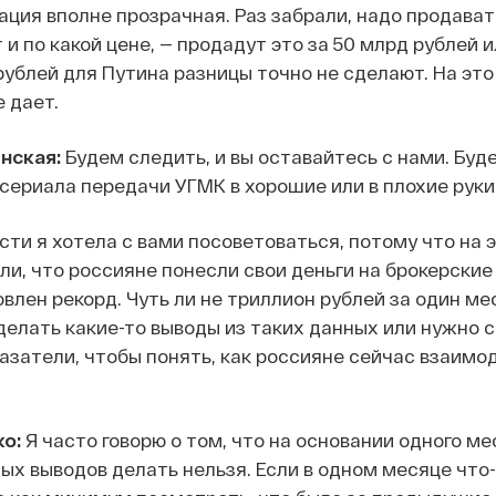
уация вполне прозрачная. Раз забрали, надо продават
т и по какой цене, — продадут это за 50 млрд рублей и
 рублей для Путина разницы точно не сделают. На это
 дает.
нская:
Будем следить, и вы оставайтесь с нами. Буд
сериала передачи УГМК в хорошие или в плохие руки
ти я хотела с вами посоветоваться, потому что на 
и, что россияне понесли свои деньги на брокерские 
овлен рекорд. Чуть ли не триллион рублей за один ме
делать какие-то выводы из таких данных или нужно 
казатели, чтобы понять, как россияне сейчас взаимо
о:
Я часто говорю о том, что на основании одного ме
ых выводов делать нельзя. Если в одном месяце что