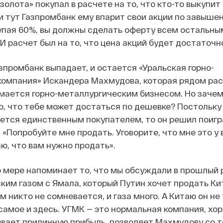
олота» покупал в расчете на то, что кто-то выкупит
и тут Газпромбанк ему впарит свои акции по завышен
купая 60%, вы должны сделать оферту всем остальны
И расчет был на то, что цена акций будет достаточн
зпромбанк выпадает, и остается «Уральская горно-
компания» Искандера Махмудова, которая рядом ра
мается горно-металлургическим бизнесом. Но заче
о, что тебе может достаться по дешевке? Постольку
ется единственным покупателем, то он решил поигр
 «Попробуйте мне продать. Уговорите, что мне это у
аю, что вам нужно продать».
о мере напоминает то, что мы обсуждали в прошлый 
ким газом с Ямала, который Путин хочет продать Кит
ом никто не сомневается, и газа много. А Китаю он не
 самое и здесь. УГМК — это нормальная компания, хо
ывает приличную прибыль, позволяет Махмудову со 