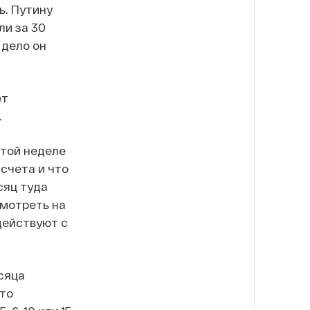
ь. Путину
ли за 30
 дело он
ет
.
этой неделе
счета и что
сяц туда
смотреть на
действуют с
сяца
-то