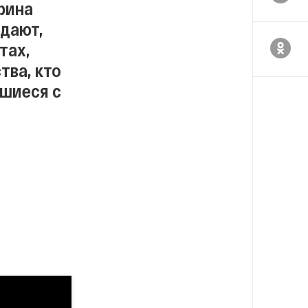
рина
дают,
тах,
тва, кто
вшиеся с