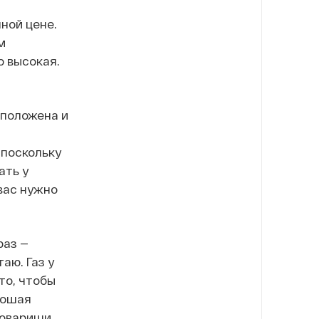
ной цене.
м
о высокая.
сположена и
м
 поскольку
ать у
 вас нужно
раз —
аю. Газ у
 то, чтобы
рошая
товарищи