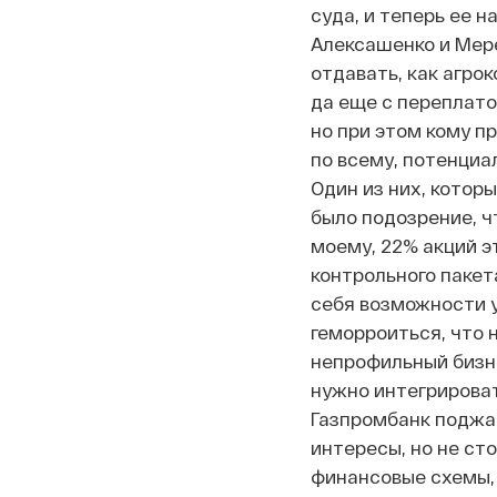
суда, и теперь ее н
Алексашенко и Мере
отдавать, как агро
да еще с переплато
но при этом кому пр
по всему, потенциа
Один из них, которы
было подозрение, чт
моему, 22% акций э
контрольного пакет
себя возможности у
геморроиться, что 
непрофильный бизне
нужно интегрироват
Газпромбанк поджат
интересы, но не ст
финансовые схемы, 