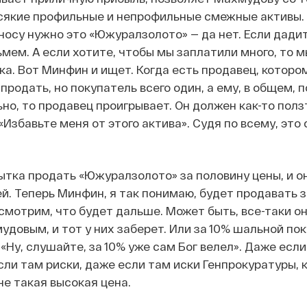
сякие профильные и непрофильные смежные активы. 
 носу нужно это «Южуралзолото» — да нет. Если дади
ьмем. А если хотите, чтобы мы заплатили много, то м
ка. Вот Минфин и ищет. Когда есть продавец, которо
родать, но покупатель всего один, а ему, в общем, п
но, то продавец проигрывает. Он должен как-то полз
«Избавьте меня от этого актива». Судя по всему, это 
ытка продать «Южуралзолото» за половину цены, и о
й. Теперь Минфин, я так понимаю, будет продавать з
смотрим, что будет дальше. Может быть, все-таки он
удовым, и тот у них заберет. Или за 10% шальной по
«Ну, слушайте, за 10% уже сам Бог велел». Даже если
сли там риски, даже если там иски Генпрокуратуры, 
не такая высокая цена.