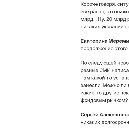
Короче говоря, сит
всё равно, кто купи
млрд... Ну, 20 млрд
никаких указаний не
Екатерина Мереми
продолжение этого 
По следующей новос
разные СМИ написал
там какой-то устан
занесли. Можно ли 
какие-то другие по
фондовым рынком?
Сергей Алексашенк
никаких долгосрочн