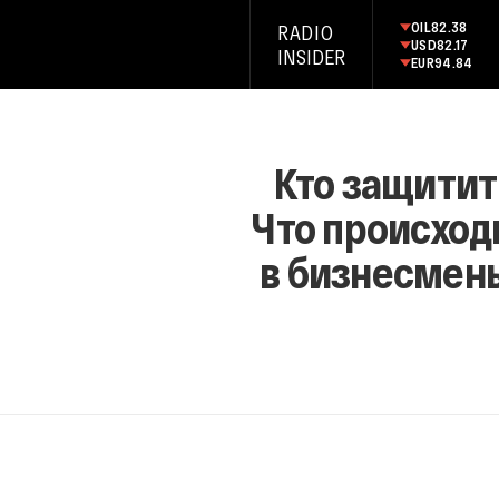
OIL
82.38
RADIO
USD
82.17
INSIDER
EUR
94.84
Кто защитит
Что происходи
в бизнесмены