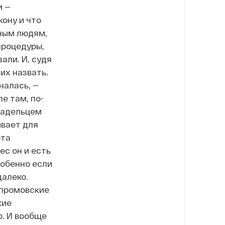
и —
ону и что
тным людям,
процедуры,
али. И, судя
их назвать.
налась, —
е там, по-
ладельцем
ивает для
ота
с он и есть
собенно если
далеко.
зпромовские
кие
о. И вообще