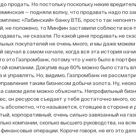
адо продать. Но постольку поскольку некие вредител
минская — подняли волну, что продавать надо по зак
комплекс «Лабинский» банку ВТБ, просто так непоня
й, не положено, то Минфин заставили соблюсти все 
одавать, не сказали. По какой цене продавать не сказ
льных покупателей не очень много, и мы даже можем 
й звучал в самом начале, когда вся эта история начи
о это Газпромбанк, потому что у него было в портфел
той компании. Докупив еще 60% можно было стать в
а и управлять. Но, видимо, Газпромбанк не рассматр
правления таким бизнесом добычи золота. Ну, неох
на самом деле можно объяснить. Непрофильный бизне
с, он ресурсов съедает у тебя достаточно много, о
ь абсолютно, что называется, стоящее в стороне и 
ый, корпоративный, очень сильно завязанный на га
олько компании, сколько высшего руководства, на вся
финансовые операции. Короче говоря, не его это дел