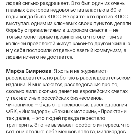
людей сильно раздражает. Это был один из очень
главных факторов недовольства властью в 80-е
годы, когда была КПСС. Не зря те, кто против КПСС
выступал, одним из ключевых своих пунктов делали
борьбу с привилегиями в широком смысле — не
только монетарные привилегии, а что они там за
колючей проволокой живут какой-то другой жизнью
и у себя построили отдельно взятый коммунизм, а
людям ничего не достается.
Марфа Смирнова:
Я хоть и не журналист-
расследователь, но работаю в расследовательском
издании. И мне кажется, расследования про то,
сколько вилл, сколько денег на европейских счетах
у тех или иных российских бизнесменов,
чиновников — будь это прекрасные расследования
ФБК, «Инсайдера», «Важных историй», «Проекта» и
так далее, — это людей правда перестало
триггерить. Это не вызывает особого интереса, что
вот они столько себе мешков золота, миллиардов