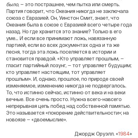
было
, — это пострашнее, чем пытка или смерть.
Партия говорит, что Океания никогда не заключала
союза с Евразией. Он, Уинстон Смит, знает, что
Океания была в союзе с Евразией всего четыре года
назад. Но где хранится это знание? Только в его
уме... И если все принимают ложь, навязанную
партией, если во всех документах одна и та же
песня, тогда эта ложь поселяется в истории и
становится правдой. «Кто управляет прошлым, —
гласит партийный лозунг, — тот управляет будущим;
кто управляет настоящим, тот управляет
прошлым». И, однако, прошлое, по природе своей
изменяемое, изменению никогда не подвергалось.
То, что истинно сейчас, истинно от века и на веки
вечные. Все очень просто. Нужна всего-навсего
непрерывная цепь побед над собственной памятью.
Это называется «покорение действительности»; на
новоязе — «двоемыслие».
Джордж Оруэлл. «
1984
»