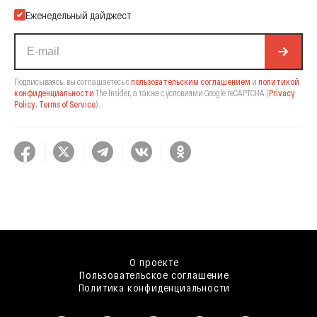
Еженедельный дайджест
Подписываясь, вы соглашаетесь с
пользовательским соглашением
и
политикой
конфиденциальности
The Insider,
а также с условиями Google reCAPTCHA
(
Privacy
Policy
,
Terms of Service
).
О проекте
Пользовательское соглашение
Политика конфиденциальности