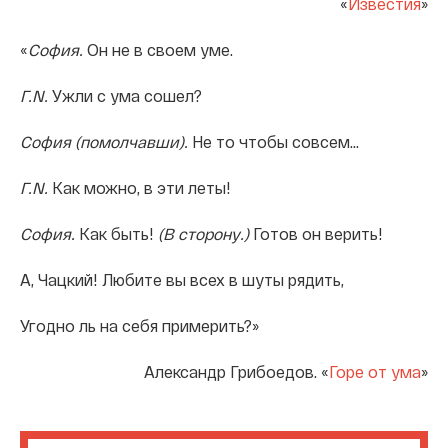
«
Известия
»
«
София.
Он не в своем уме.
Г.N.
Ужли с ума сошел?
София (помолчавши).
Не то чтобы совсем...
Г.N.
Как можно, в эти леты!
София.
Как быть!
(В сторону.)
Готов он верить!
А, Чацкий! Любите вы всех в шуты рядить,
Угодно ль на себя примерить?»
Александр Грибоедов. «
Горе от ума
»