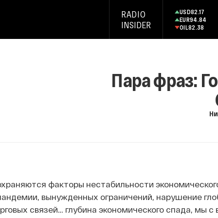
USD
82.17
RADIO
EUR
94.84
INSIDER
OIL
82.38
Пара фраз: Го
Ни
охраняются факторы нестабильности экономического 
 пандемии, вынужденных ограничений, нарушение гл
рговых связей… глубина экономического спада, мы с 