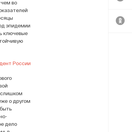
 чем во
показателей
есяцы
од эпидемии
ть ключевые
стойчивую
дент России
ового
вой
о слишком
уже о другом
 быть
но-
ое дело
м, в