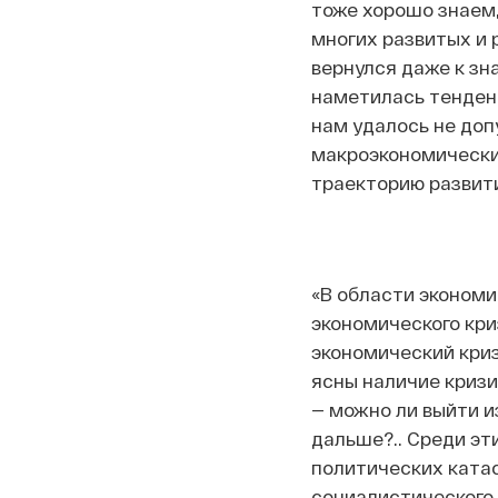
тоже хорошо знаем, 
многих развитых и 
вернулся даже к зн
наметилась тенденц
нам удалось не доп
макроэкономические
траекторию развити
«В области эконом
экономического кри
экономический криз
ясны наличие кризи
— можно ли выйти из
дальше?.. Среди эт
политических катас
социалистического 