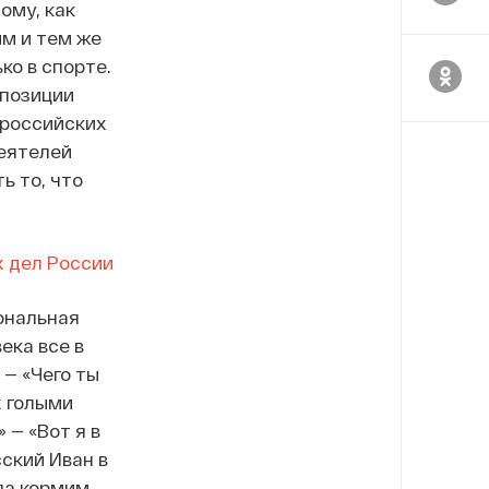
ому, как
м и тем же
ко в спорте.
 позиции
 российских
деятелей
ь то, что
х дел России
ональная
ека все в
 — «Чего ты
х голыми
 — «Вот я в
сский Иван в
ла кормим,