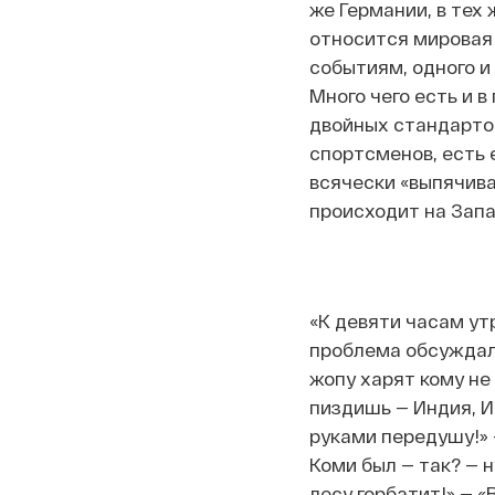
же Германии, в тех
относится мировая 
событиям, одного и 
Много чего есть и в
двойных стандартов
спортсменов, есть 
всячески «выпячива
происходит на Запа
«К девяти часам ут
проблема обсуждал
жопу харят кому не 
пиздишь — Индия, И
руками передушу!» —
Коми был — так? — н
лесу горбатит!» — «