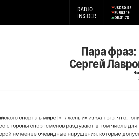
USD
80.93
RADIO
EUR
93.19
INSIDER
OIL
81.78
Пара фраз:
Сергей Лавро
Ни
йского спорта в мире] «тяжелый» из-за того, что… эп
о стороны спортсменов раздувают в том числе для 
порой не менее очевидные нарушения, которые допус