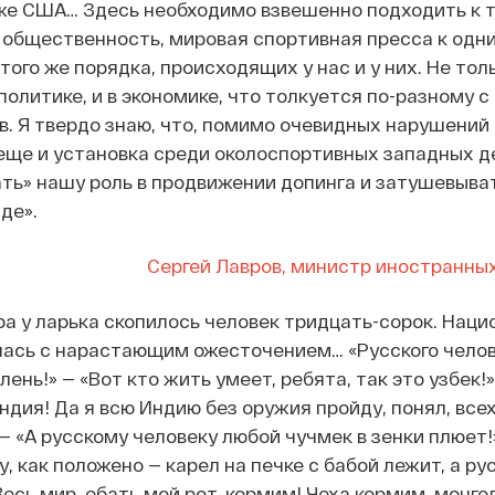
 же США… Здесь необходимо взвешенно подходить к т
общественность, мировая спортивная пресса к одни
того же порядка, происходящих у нас и у них. Не толь
 политике, и в экономике, что толкуется по-разному с
. Я твердо знаю, что, помимо очевидных нарушений
еще и установка среди околоспортивных западных 
ть» нашу роль в продвижении допинга и затушевыват
де».
Сергей Лавров, министр иностранны
ра у ларька скопилось человек тридцать-сорок. Наци
ась с нарастающим ожесточением… «Русского челов
лень!» — «Вот кто жить умеет, ребята, так это узбек!»
ндия! Да я всю Индию без оружия пройду, понял, все
 «А русскому человеку любой чучмек в зенки плюет!»
у, как положено — карел на печке с бабой лежит, а ру
Весь мир, ебать мой рот, кормим! Чеха кормим, монго