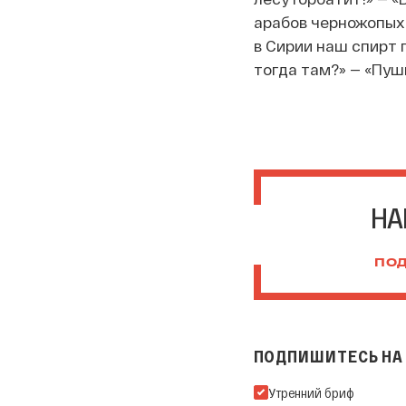
арабов черножопых 
в Сирии наш спирт п
тогда там?» — «Пушк
НА
ПОД
ПОДПИШИТЕСЬ НА 
Подпишитесь на нашу Ema
Утренний бриф