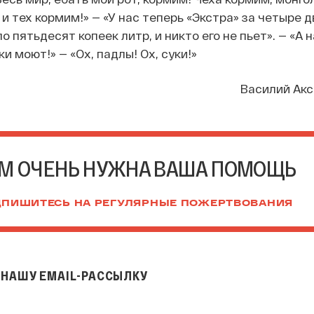
и тех кормим!» — «У нас теперь «Экстра» за четыре д
о пятьдесят копеек литр, и никто его не пьет». — «А н
и моют!» — «Ох, падлы! Ох, суки!»
Василий Акс
М ОЧЕНЬ НУЖНА ВАША ПОМОЩЬ
ПИШИТЕСЬ НА РЕГУЛЯРНЫЕ ПОЖЕРТВОВАНИЯ
НАШУ EMAIL-РАССЫЛКУ
il-рассылку