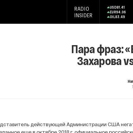
USD
81.41
RADIO
EUR
94.06
INSIDER
OIL
83.49
Пара фраз: «
Захарова v
Ни
едставитель действующей Администрации США нега
еланное еще в октябре 2018 г. официальное российск