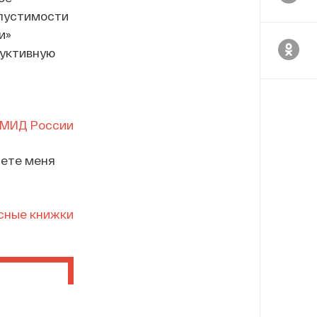
опустимости
и»
руктивную
 МИД России
нете меня
сные книжки