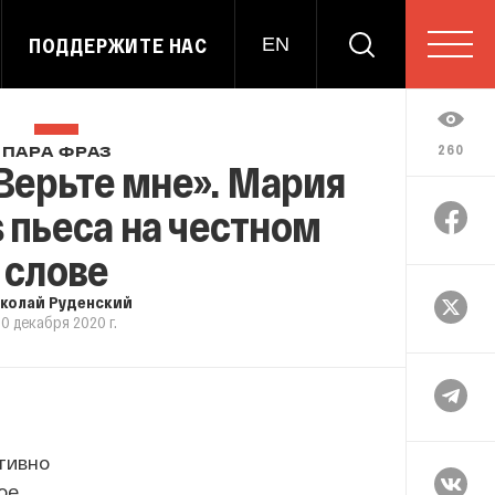
ПОДДЕРЖИТЕ НАС
EN
260
ПАРА ФРАЗ
Верьте мне». Мария
s пьеса на честном
слове
колай Руденский
10 декабря 2020 г.
тивно
ое