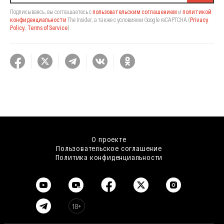
Подписываясь, вы соглашаетесь с
пользовательским соглашением
и
политикой
конфиденциальности
The Insider,
а также с условиями Google reCAPTCHA
(
Privacy
Policy
,
Terms of Service
).
О проекте
Пользовательское соглашение
Политика конфиденциальности
18+