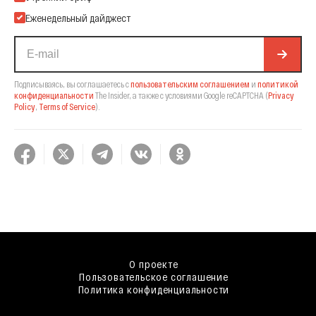
Еженедельный дайджест
Подписываясь, вы соглашаетесь с
пользовательским соглашением
и
политикой
конфиденциальности
The Insider,
а также с условиями Google reCAPTCHA
(
Privacy
Policy
,
Terms of Service
).
О проекте
Пользовательское соглашение
Политика конфиденциальности