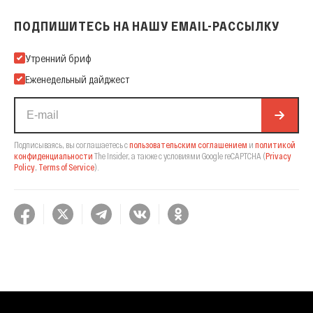
ПОДПИШИТЕСЬ НА НАШУ EMAIL-РАССЫЛКУ
Подпишитесь на нашу Email-рассылку
Утренний бриф
Еженедельный дайджест
Подписываясь, вы соглашаетесь с
пользовательским соглашением
и
политикой
конфиденциальности
The Insider,
а также с условиями Google reCAPTCHA
(
Privacy
Policy
,
Terms of Service
).