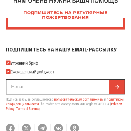
НАМ ОЧЕНЬ НУЖНА ВАША ПОМОЩЬ
ПОДПИШИТЕСЬ НА РЕГУЛЯРНЫЕ
ПОЖЕРТВОВАНИЯ
ПОДПИШИТЕСЬ НА НАШУ EMAIL-РАССЫЛКУ
Подпишитесь на нашу Email-рассылку
Утренний бриф
Еженедельный дайджест
Подписываясь, вы соглашаетесь с
пользовательским соглашением
и
политикой
конфиденциальности
The Insider,
а также с условиями Google reCAPTCHA
(
Privacy
Policy
,
Terms of Service
).