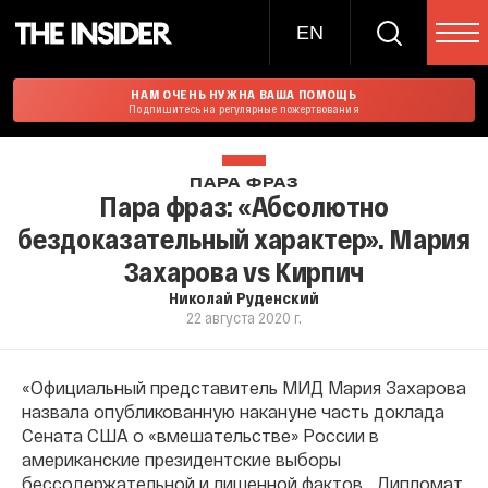
EN
НАМ ОЧЕНЬ НУЖНА ВАША ПОМОЩЬ
Подпишитесь на регулярные пожертвования
ПАРА ФРАЗ
Пара фраз: «Абсолютно
бездоказательный характер». Мария
Захарова vs Кирпич
Николай Руденский
22 августа 2020 г.
«Официальный представитель МИД Мария Захарова
назвала опубликованную накануне часть доклада
Сената США о «вмешательстве» России в
американские президентские выборы
бессодержательной и лишенной фактов… Дипломат