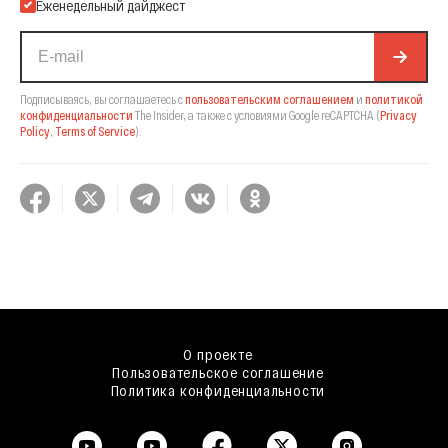
Еженедельный дайджест
Подписываясь, вы соглашаетесь с
пользовательским соглашением
и
политикой
конфиденциальности
The Insider,
а также с условиями Google reCAPTCHA
(
Privacy
Policy
,
Terms of Service
).
О проекте
Пользовательское соглашение
Политика конфиденциальности