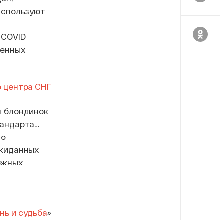
используют
 COVID
венных
о центра СНГ
ы блондинок
тандарта…
 о
ожиданных
ожных
х
нь и судьба
»