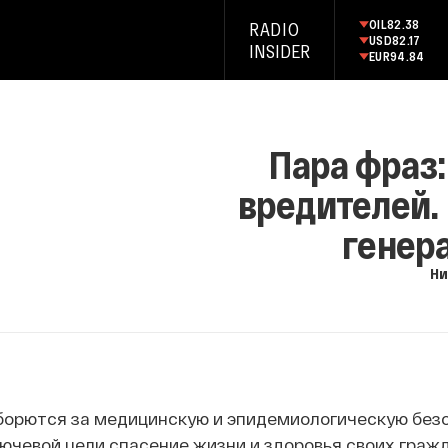
OIL
82.38
RADIO
USD
82.17
INSIDER
EUR
94.84
Пара фраз:
вредителей. 
генер
Ни
борются за медицинскую и эпидемиологическую без
лючевой цели спасение жизни и здоровья своих гражд