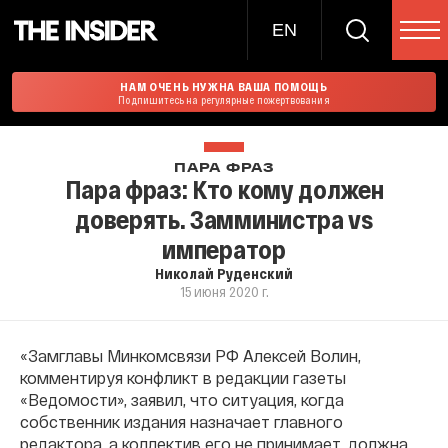
EN
НАМ ОЧЕНЬ НУЖНА ВАША ПОМОЩЬ
Подпишитесь на регулярные пожертвования
ПАРА ФРАЗ
Пара фраз: Кто кому должен
доверять. Замминистра vs
император
Николай Руденский
15 июня 2020 г.
«Замглавы Минкомсвязи РФ Алексей Волин,
комментируя конфликт в редакции газеты
«Ведомости», заявил, что ситуация, когда
собственник издания назначает главного
редактора, а коллектив его не принимает, должна