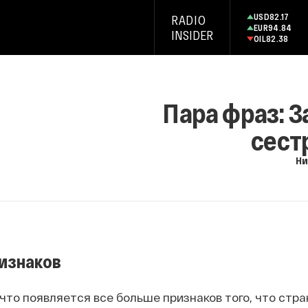
USD
82.17
RADIO
EUR
94.84
INSIDER
OIL
82.38
Пара фраз: 
сест
Ни
изнаков
что появляется все больше признаков того, что стра