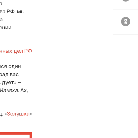
а
ва РФ, мы
а
ении
нных дел РФ
лся один
 рад вас
ь дует» —
Мачеха
. Ах,
. «
Золушка
»