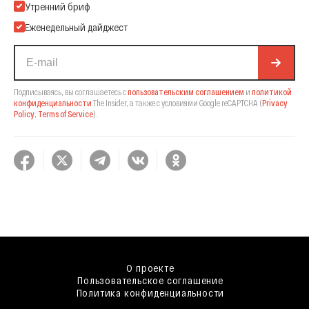
Подпишитесь на нашу Email-рассылку
Утренний бриф
Еженедельный дайджест
Подписываясь, вы соглашаетесь с
пользовательским соглашением
и
политикой
конфиденциальности
The Insider,
а также с условиями Google reCAPTCHA
(
Privacy
Policy
,
Terms of Service
).
О проекте
Пользовательское соглашение
Политика конфиденциальности