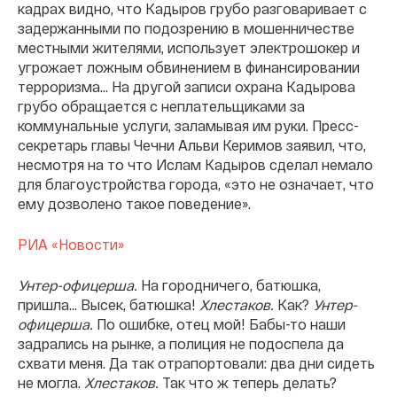
кадрах видно, что Кадыров грубо разговаривает с
задержанными по подозрению в мошенничестве
местными жителями, использует электрошокер и
угрожает ложным обвинением в финансировании
терроризма… На другой записи охрана Кадырова
грубо обращается с неплательщиками за
коммунальные услуги, заламывая им руки. Пресс-
секретарь главы Чечни Альви Керимов заявил, что,
несмотря на то что Ислам Кадыров сделал немало
для благоустройства города, «это не означает, что
ему дозволено такое поведение».
РИА «Новости»
Унтер-офицерша.
На городничего, батюшка,
пришла... Высек, батюшка!
Хлестаков.
Как?
Унтер-
офицерша.
По ошибке, отец мой! Бабы-то наши
задрались на рынке, а полиция не подоспела да
схвати меня. Да так отрапортовали: два дни сидеть
не могла.
Хлестаков.
Так что ж теперь делать?