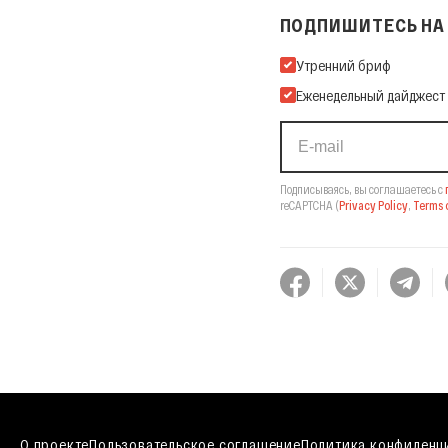
ПОДПИШИТЕСЬ НА 
Подпишитесь на нашу Ema
Утренний бриф
Еженедельный дайджест
Подписываясь, вы соглашаетесь с
reCAPTCHA
(
Privacy Policy
,
Terms o
О проекте
Пользовательское соглашение
Политика конфиденц