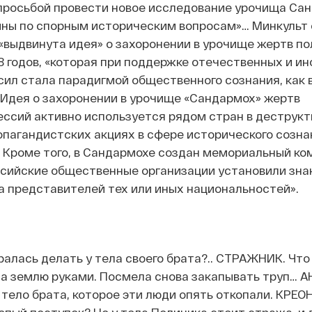
 просьбой провести новое исследование урочища Са
ины по спорным историческим вопросам»… Минкульт 
«выдвинута идея» о захоронении в урочище жертв п
8 годов, «которая при поддержке отечественных и и
ил стала парадигмой общественного сознания, как в
 «Идея о захоронении в урочище «Сандармох» жертв
ессий активно используется рядом стран в деструк
пагандистских акциях в сфере исторического созна
. Кроме того, в Сандармохе создан мемориальный ком
ссийские общественные организации установили зна
а представителей тех или иных национальностей».
ралась делать у тела своего брата?.. СТРАЖНИК. Что
а землю руками. Посмела снова закапывать труп… А
тело брата, которое эти люди опять откопали. КРЕОН