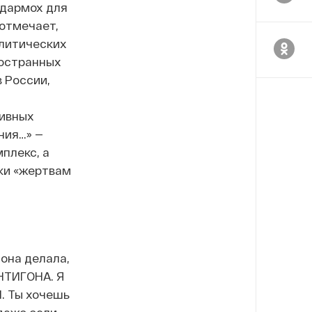
ндармох для
отмечает,
олитических
ностранных
 России,
тивных
ния…» —
плекс, а
ки «жертвам
 она делала,
НТИГОНА. Я
. Ты хочешь