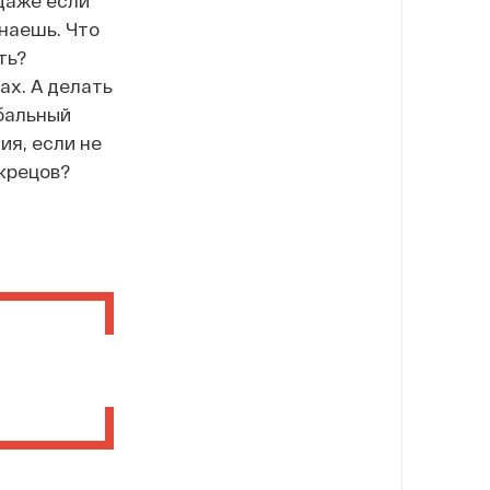
даже если
знаешь. Что
ть?
ах. А делать
ебальный
ия, если не
жрецов?