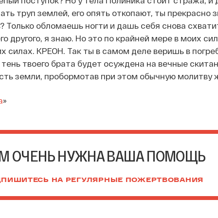
епый поступок? Но у тела Полиника стоит стража, и 
ать труп землей, его опять откопают, ты прекрасно 
 Только обломаешь ногти и дашь себя снова схвати
о другого, я знаю. Но это по крайней мере в моих сил
их силах. КРЕОН. Так ты в самом деле веришь в погр
 тень твоего брата будет осуждена на вечные скитан
рсть земли, пробормотав при этом обычную молитву 
а
»
М ОЧЕНЬ НУЖНА ВАША ПОМОЩЬ
ПИШИТЕСЬ НА РЕГУЛЯРНЫЕ ПОЖЕРТВОВАНИЯ