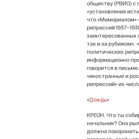
обществу (РВИО) с
«установления ист
что «Мемориалом» 
репрессий 1937–193
заинтересованных с
так и за рубежом».
политических репр
информационно-про
говорится в письме
«иностранные и ро
репрессий» из числ
«
Дождь
»
КРЕОН. Что ты соби
начальник? Она рыл
должна похоронить 