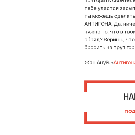
повторить свой нел
тебе удастся засып
ты можешь сделать?
АНТИГОНА. Да, ничег
нужно то, что в тво
обряд? Веришь, что
бросить на труп го
Жан Ануй. «
Антигон
НА
ПОД