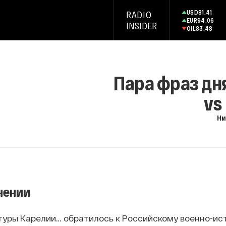
USD
81.41
RADIO
EUR
94.06
INSIDER
OIL
83.48
Пара фраз дн
vs
Ни
нении
туры Карелии… обратилось к Российскому военно-ис