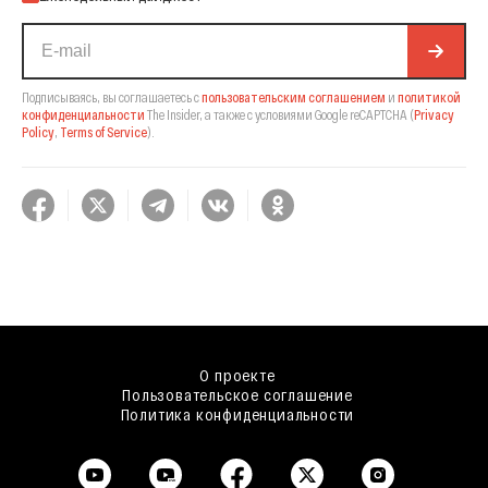
Подписываясь, вы соглашаетесь с
пользовательским соглашением
и
политикой
конфиденциальности
The Insider,
а также с условиями Google reCAPTCHA
(
Privacy
Policy
,
Terms of Service
).
О проекте
Пользовательское соглашение
Политика конфиденциальности