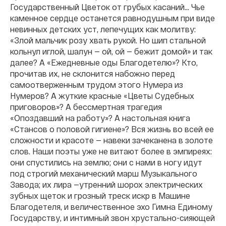
Государственный Цветок от грубых касаний... Чье
каменное сердце останется равнодушным при виде
невинных детских уст, лепечущих как молитву:
«Злой мальчик розу хвать рукой. Но шип стальной
кольнул иглой, шалун — ой, ой — бежит домой» и так
далее? А «Ежедневные оды Благодетелю»? Кто,
прочитав их, не склонится набожно перед
самоотверженным трудом этого Нумера из
Нумеров? А жуткие красные «Цветы Судебных
приговоров»? А бессмертная трагедия
«Опоздавший на работу»? А настольная книга
«Стансов о половой гигиене»? Вся жизнь во всей ее
сложности и красоте — навеки зачеканена в золоте
слов. Наши поэты уже не витают более в эмпиреях:
они спустились на землю; они с нами в ногу идут
под строгий механический марш Музыкального
Завода; их лира —утренний шорох электрических
зубных щеток и грозный треск искр в Машине
Благодетеля, и величественное эхо Гимна Единому
Государству, и интимный звон хрустально-сияющей