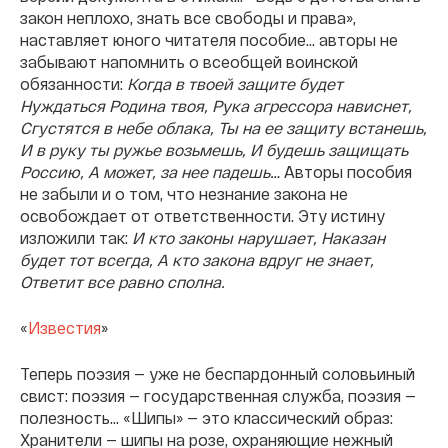
закон неплохо, знать все свободы и права»,
наставляет юного читателя пособие… авторы не
забывают напомнить о всеобщей воинской
обязанности:
Когда в твоей защите будет
Нуждаться Родина твоя,
Рука агрессора нависнет,
Сгустятся в небе облака,
Ты на ее защиту встанешь,
И в руку ты ружье возьмешь,
И будешь защищать
Россию,
А может, за нее падешь…
Авторы пособия
не забыли и о том, что незнание закона не
освобождает от ответственности. Эту истину
изложили так:
И кто законы нарушает,
Наказан
будет тот всегда,
А кто закона вдруг не знает,
Ответит все равно сполна.
«
Известия
»
Теперь поэзия — уже не беспардонный соловьиный
свист: поэзия — государственная служба, поэзия —
полезность… «Шипы» — это классический образ:
Хранители — шипы на розе, охраняющие нежный