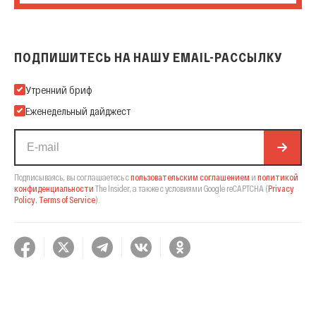
ПОДПИШИТЕСЬ НА НАШУ EMAIL-РАССЫЛКУ
Подпишитесь на нашу Email-рассылку
Утренний бриф
Еженедельный дайджест
Подписываясь, вы соглашаетесь с
пользовательским соглашением
и
политикой
конфиденциальности
The Insider,
а также с условиями Google reCAPTCHA
(
Privacy
Policy
,
Terms of Service
).