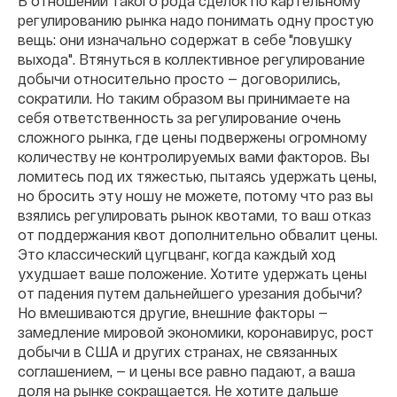
В отношении такого рода сделок по картельному
регулированию рынка надо понимать одну простую
вещь: они изначально содержат в себе "ловушку
выхода". Втянуться в коллективное регулирование
добычи относительно просто — договорились,
сократили. Но таким образом вы принимаете на
себя ответственность за регулирование очень
сложного рынка, где цены подвержены огромному
количеству не контролируемых вами факторов. Вы
ломитесь под их тяжестью, пытаясь удержать цены,
но бросить эту ношу не можете,
потому что раз вы
взялись регулировать рынок квотами, то ваш отказ
от поддержания квот дополнительно обвалит цены.
Это классический цугцванг, когда каждый ход
ухудшает ваше положение. Хотите удержать цены
от падения путем дальнейшего урезания добычи?
Но вмешиваются другие, внешние факторы —
замедление мировой экономики, коронавирус, рост
добычи в США и других странах, не связанных
соглашением, — и цены все равно падают, а ваша
доля на рынке сокращается. Не хотите дальше