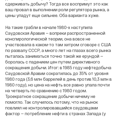
сдерживать добычу? Тогда все воспримут это как
ваш провал в выполнении роли регулятора рынка, а
цены упадут еще сильнее. Оба варианта хуже.
На такие грабли в начале 1980-х наступила
Саудовская Аравия — вопреки распространенной
конспирологической теории, она вовсе не
участвовала в каком-то там хитром сговоре с США
по развалу СССР, а много лет на глазах всего рынка
пыталась заниматься точно такой же ерундой —
боролась с падением цен путем директивного
сокращения добычи. Итог: в 1985 году нефтедобыча
Саудовской Аравии сократилась до 35% от уровня
1980 года (3,6 млн баррелей в день против 10,3 млн в
1980 году), но цена на нефть все равно упала почти
на четверть по сравнению с 1980 годом.
Троекратное сокращение добычи ничему не
помогло. Так случилось потому, что на рынок
повлиял не контролировавшийся саудовцами
фактор — потребление нефти в странах Запада (у