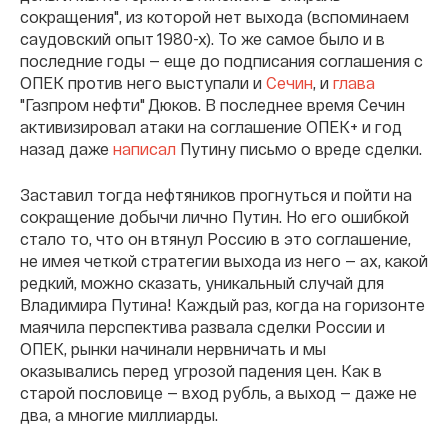
сокращения", из которой нет выхода (вспоминаем
саудовский опыт 1980-х). То же самое было и в
последние годы — еще до подписания соглашения с
ОПЕК против него выступали и
Сечин
, и
глава
"Газпром нефти" Дюков. В последнее время Сечин
активизировал атаки на соглашение ОПЕК+ и год
назад даже
написал
Путину письмо о вреде сделки.
Заставил тогда нефтяников прогнуться и пойти на
сокращение добычи лично Путин. Но его ошибкой
стало то, что он втянул Россию в это соглашение,
не имея четкой стратегии выхода из него — ах, какой
редкий, можно сказать, уникальный случай для
Владимира Путина! Каждый раз, когда на горизонте
маячила перспектива развала сделки России и
ОПЕК, рынки начинали нервничать и мы
оказывались перед угрозой падения цен. Как в
старой пословице — вход рубль, а выход — даже не
два, а многие миллиарды.