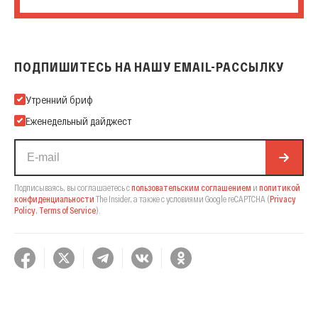
ПОДПИШИТЕСЬ НА НАШУ EMAIL-РАССЫЛКУ
Подпишитесь на нашу Email-рассылку
Утренний бриф
Еженедельный дайджест
Подписываясь, вы соглашаетесь с
пользовательским соглашением
и
политикой
конфиденциальности
The Insider,
а также с условиями Google reCAPTCHA
(
Privacy
Policy
,
Terms of Service
).