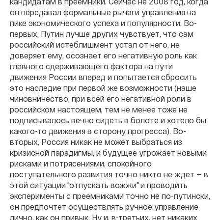
кандидатам в преемники. Сейчас не 2008 год, когда
он передавал формальные рычаги управления на
пике экономического успеха и популярности. Во-
первых, Путин лучше других чувствует, что сам
российский истеблишмент устал от него, не
доверяет ему, осознает его негативную роль как
главного сдерживающего фактора на пути
движения России вперед и попытается сбросить
это наследие при первой же возможности (наше
чиновничество, при всей его негативной роли в
российском настоящем, тем не менее тоже не
подписывалось вечно сидеть в болоте и хотело бы
какого-то движения в сторону прогресса). Во-
вторых, Россия никак не может выбраться из
кризисной парадигмы, и будущее угрожает новыми
рисками и потрясениями, спокойного
поступательного развития точно никто не ждет — в
этой ситуации "отпускать вожжи" и проводить
эксперименты с преемниками точно не по-путински,
он предпочтет осуществлять ручное управление
лично, как он привык. Ну и, в-третьих, нет никаких