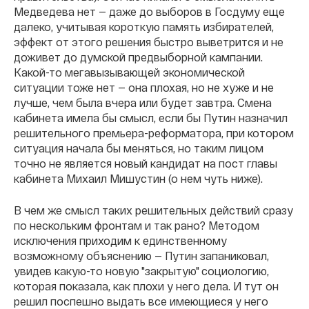
Медведева нет — даже до выборов в Госдуму еще
далеко, учитывая короткую память избирателей,
эффект от этого решения быстро выветрится и не
доживет до думской предвыборной кампании.
Какой-то мегавызывающей экономической
ситуации тоже нет — она плохая, но не хуже и не
лучше, чем была вчера или будет завтра. Смена
кабинета имела бы смысл, если бы Путин назначил
решительного премьера-реформатора, при котором
ситуация начала бы меняться, но таким лицом
точно не является новый кандидат на пост главы
кабинета Михаил Мишустин (о нем чуть ниже).
В чем же смысл таких решительных действий сразу
по нескольким фронтам и так рано? Методом
исключения приходим к единственному
возможному объяснению — Путин запаниковал,
увидев какую-то новую "закрытую" социологию,
которая показала, как плохи у него дела. И тут он
решил поспешно выдать все имеющиеся у него