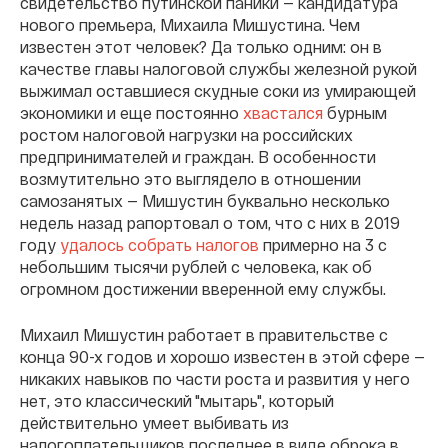
свидетельство путинской паники — кандидатура
нового премьера, Михаила Мишустина. Чем
известен этот человек? Да только одним: он в
качестве главы налоговой службы железной рукой
выжимал оставшиеся скудные соки из умирающей
экономики и еще постоянно
хвастался
бурным
ростом налоговой нагрузки на российских
предпринимателей и граждан. В особенности
возмутительно это выглядело в отношении
самозанятых — Мишустин буквально несколько
недель назад рапортовал о том, что с них в 2019
году
удалось собрать налогов
примерно на 3 с
небольшим тысячи рублей с человека, как об
огромном достижении вверенной ему службы.
Михаил Мишустин работает в правительстве с
конца 90-х годов и хорошо известен в этой сфере —
никаких навыков по части роста и развития у него
нет, это классический "мытарь", который
действительно умеет выбивать из
налогоплательщиков последнее в виде оброка в