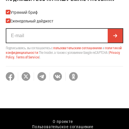
Подпишитесь на нашу Email-рассылку
Утренний бриф
Еженедельный дайджест
Подписываясь, вы соглашаетесь с
пользовательским соглашением
и
политикой
конфиденциальности
The Insider,
а также с условиями Google reCAPTCHA
(
Privacy
Policy
,
Terms of Service
).
О проекте
Пользовательское соглашение