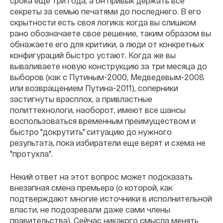
срока еще три года, а он привык держать все
секреты за семью печатями до последнего. В его
скрытности есть своя логика: когда вы слишком
рано обозначаете свое решение, таким образом вы
обнажаете его для критики, а люди от конкретных
конфигураций быстро устают. Когда же вы
вываливаете новую конструкцию за три месяца до
выборов (как с Путиным-2000, Медведевым-2008
или возвращением Путина-2011), соперники
застигнуты врасплох, а привластные
политтехнологи, наоборот, имеют все шансы
воспользоваться временным преимуществом и
быстро "докрутить" ситуацию до нужного
результата, пока избиратели еще верят и схема не
"протухла".
Некий ответ на этот вопрос может подсказать
внезапная смена премьера (о которой, как
подтверждают многие источники в исполнительной
власти, не подозревали даже сами члены
правительства). Сейчас никакого смысла менять