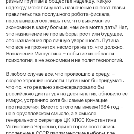
разным группам в обществе надежду. Какую
надежду может внушать назначение на пост главы
правительства послушного робота-фискала,
прославившегося лишь тем, что выжимал из
экономики в казну больше, чем она могла дать? Нет,
это назначение не про выборы, рост или будущее,
это назначение про личную уверенность Путина,
что все не грохнется, несмотря на то, что должно.
Назначение Мишустина — событие из области
психологии, а не экономики и не политтехнологий.
В любом случае все, что произошло в среду, —
скорее хорошие новости. Путин мог бы придумать
что-то, что реально законсервировало бы
российскую диктатуру на десятилетия, обновило ее
имидж, устранило хотя бы самые кричащие
противоречия. Вместо этого мы имеем 1984 год —
не в оруэлловском смысле, а в смысле
генерального секретаря ЦК КПСС Константина
Устиновича Черненко, при котором состоялись
последние в СССР парламентские выборы, где