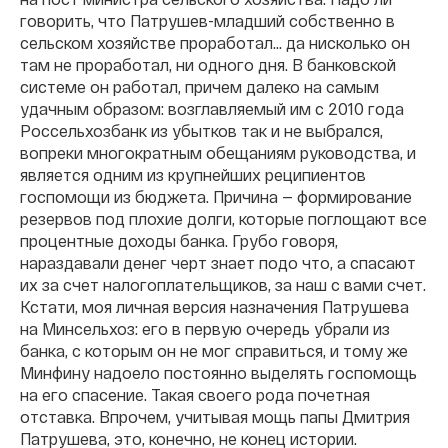
говорить, что Патрушев-младший собственно в
сельском хозяйстве проработал... да нисколько он
там не проработал, ни одного дня. В банковской
системе он работал, причем далеко на самым
удачным образом: возглавляемый им с 2010 года
Россельхозбанк из убытков так и не выбрался,
вопреки многократным обещаниям руководства, и
является одним из крупнейших реципиентов
госпомощи из бюджета. Причина — формирование
резервов под плохие долги, которые поглощают все
процентные доходы банка. Грубо говоря,
нараздавали денег черт знает подо что, а спасают
их за счет налогоплательщиков, за наш с вами счет.
Кстати, моя личная версия назначения Патрушева
на Минсельхоз: его в первую очередь убрали из
банка, с которым он не мог справиться, и тому же
Минфину надоело постоянно выделять госпомощь
на его спасение. Такая своего рода почетная
отставка. Впрочем, учитывая мощь папы Дмитрия
Патрушева, это, конечно, не конец истории.