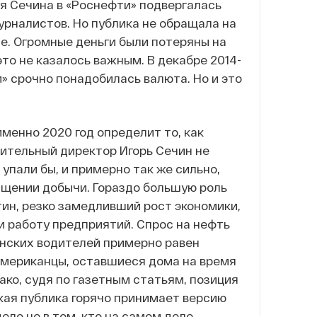
ря Сечина в «Роснефти» подвергалась
урналистов. Но публика не обращала на
ые. Огромные деньги были потеряны на
это не казалось важным. В декабре 2014-
и» срочно понадобилась валюта. Но и это
именно 2020 год определит то, как
нительный директор Игорь Сечин не
 упали бы, и примерно так же сильно,
ащении добычи. Гораздо большую роль
тин, резко замедливший рост экономики,
и работу предприятий. Спрос на нефть
канских водителей примерно равен
американцы, оставшиеся дома на время
ко, судя по газетным статьям, позиция
кая публика горячо принимает версию
ело не в том, кто на самом деле