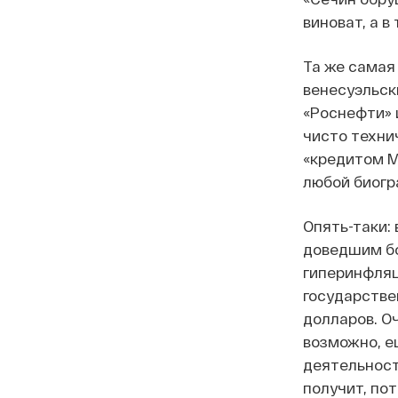
виноват, а в
Та же самая
венесуэльск
«Роснефти» 
чисто технич
«кредитом М
любой биогр
Опять-таки:
доведшим бо
гиперинфляц
государстве
долларов. Оч
возможно, е
деятельность
получит, по