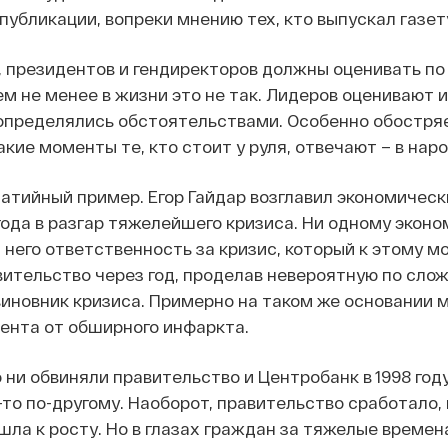
публикации, вопреки мнению тех, кто выпускал газет
, президентов и гендиректоров должны оценивать по
Тем не менее в жизни это не так. Лидеров оценивают
определялись обстоятельствами. Особенно обостря
акие моменты те, кто стоит у руля, отвечают – в нар
атийный пример. Егор Гайдар возглавил экономическ
года в разгар тяжелейшего кризиса. Ни одному эконо
 него ответственность за кризис, который к этому м
вительство через год, проделав невероятную по слож
виновник кризиса. Примерно на таком же основании 
ента от обширного инфаркта.
 ни обвиняли правительство и Центробанк в 1998 год
-то по-другому. Наоборот, правительство сработало,
шла к росту. Но в глазах граждан за тяжелые времена