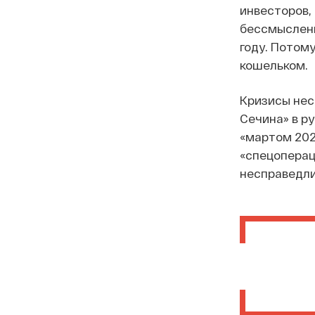
инвесторов, 
бессмысленн
году. Потом
кошельком.
Кризисы нес
Сечина» в р
«мартом 202
«спецоперац
несправедли