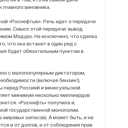
к главного виновника.
ной «Роснефтью». Речь идет о передаче
ании. Смысл этой передачи: вывод
имом Мадуро. Не исключено, что сделка
о, что она встанет в один ряд с
орая будет обязательным пунктом в
дело с малопопулярным диктатором,
еобходимости (включая бензин!),
ы перед Россией и венесуэльской
ляет минимум несколько миллиардов
рнется. «Роснефть» получила и,
амой государственной монополии,
 мировых запасов). А может быть, и не
ся и от долгов, и от соблюдения прав