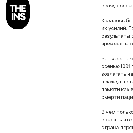
сразу после 
Казалось бы
их усилий. 
результаты 
времена: в т
Вот хрестом
осенью 1991 
возлагать на
покинул пра
памяти как 
смерти паци
В чем только
сделать что
страна пере