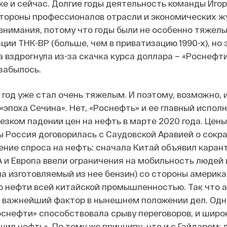
 же и сейчас. Долгие годы деятельность команды Иго
стороны профессионалов отрасли и экономических ж
 внимания, потому что годы были не особенно тяжел
ии ТНК-BP (больше, чем в приватизацию 1990-х), но 
а вздрогнула из-за скачка курса доллара – «Роснефт
забылось.
 год уже стал очень тяжелым. И поэтому, возможно, 
«эпоха Сечина». Нет, «Роснефть» и ее главный испол
езком падении цен на нефть в марте 2020 года. Цены
ы Россия договорилась с Саудовской Аравией о сокр
ение спроса на нефть: сначала Китай объявил каран
 и Европа ввели ограничения на мобильность людей 
, на изготовляемый из нее бензин) со стороны амери
 нефти всей китайской промышленностью. Так что 
– важнейший фактор в нынешнем положении дел. Одна
оснефти» способствовала срыву переговоров, и широ
ил нефть». По тому же принципу, что и с Гайдаром: д