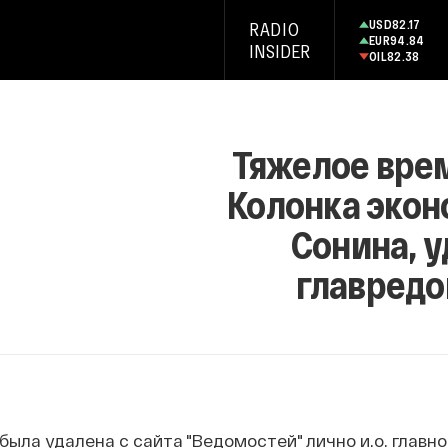
USD
82.17
RADIO
EUR
94.84
INSIDER
OIL
82.38
Тяжелое врем
Колонка экон
Сонина, 
главредо
 была удалена с сайта "Ведомостей" лично и.о. гла