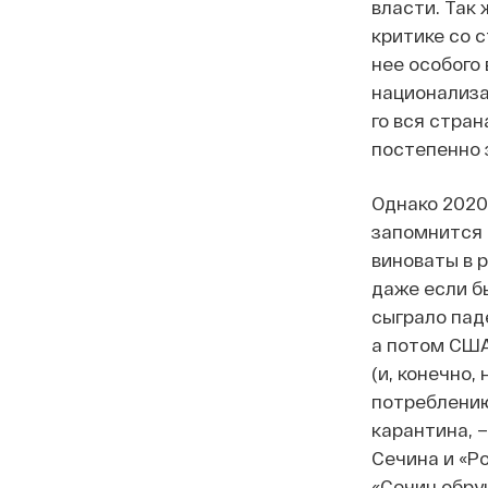
власти. Так
критике со 
нее особого
национализац
го вся стран
постепенно 
Однако 2020
запомнится 
виноваты в р
даже если б
сыграло пад
а потом США
(и, конечно
потреблению
карантина, 
Сечина и «Р
«Сечин обруш