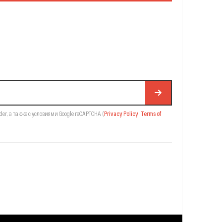
der,
а также с условиями Google reCAPTCHA
(
Privacy Policy
,
Terms of