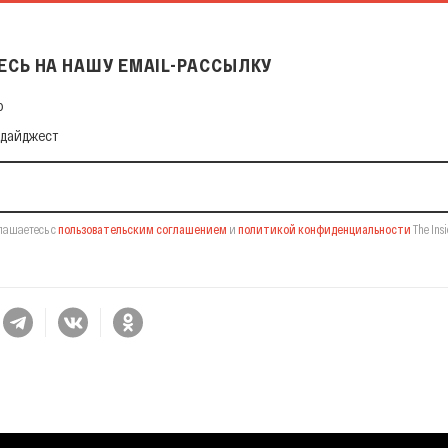
СЬ НА НАШУ EMAIL-РАССЫЛКУ
 нашу Email-рассылку
ф
 дайджест
лашаетесь с
пользовательским соглашением
и
политикой конфиденциальности
The Insi