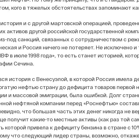
 том, кого в тяжелых обстоятельствах запоминают ка
 история и с другой мартовской операцией, проведен
их активов другой российской государственной комп
из-под санкций, связанных с сотрудничеством с реж
еская и Россия ничего не потеряет. Не исключено и т
ВФ в июле 1998 года», то есть станет историей, кот
афии Сечина.
 вся история с Венесуэлой, в которой Россия имела 
гатую нефтью страну до дефицита товаров первой н
ии и массовой эмиграции, была ошибкой. Долг стран
нной нефтяной компании перед «Роснефтью» состав
евидно, что большая часть этих денег никогда не ве
ще получит какие-то местные активы (как раз той с
 которой привела к дефициту бензина в стране с 10%
тому что следующий лидер страны, возможно, откажет