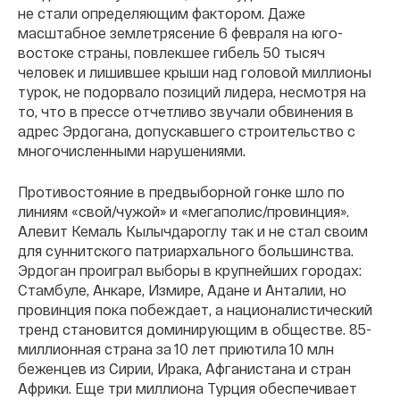
не стали определяющим фактором. Даже
масштабное землетрясение 6 февраля на юго-
востоке страны, повлекшее гибель 50 тысяч
человек и лишившее крыши над головой миллионы
турок, не подорвало позиций лидера, несмотря на
то, что в прессе отчетливо звучали обвинения в
адрес Эрдогана, допускавшего строительство с
многочисленными нарушениями.
Противостояние в предвыборной гонке шло по
линиям «свой/чужой» и «мегаполис/провинция».
Алевит Кемаль Кылычдароглу так и не стал своим
для суннитского патриархального большинства.
Эрдоган проиграл выборы в крупнейших городах:
Стамбуле, Анкаре, Измире, Адане и Анталии, но
провинция пока побеждает, а националистический
тренд становится доминирующим в обществе. 85-
миллионная страна за 10 лет приютила 10 млн
беженцев из Сирии, Ирака, Афганистана и стран
Африки. Еще три миллиона Турция обеспечивает