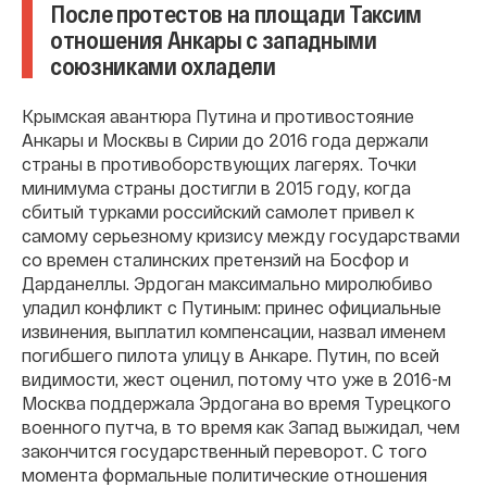
После протестов на площади Таксим
отношения Анкары с западными
союзниками охладели
Крымская авантюра Путина и противостояние
Анкары и Москвы в Сирии до 2016 года держали
страны в противоборствующих лагерях. Точки
минимума страны достигли в 2015 году, когда
сбитый турками российский самолет привел к
самому серьезному кризису между государствами
со времен сталинских претензий на Босфор и
Дарданеллы. Эрдоган максимально миролюбиво
уладил конфликт с Путиным: принес официальные
извинения, выплатил компенсации, назвал именем
погибшего пилота улицу в Анкаре. Путин, по всей
видимости, жест оценил, потому что уже в 2016-м
Москва поддержала Эрдогана во время Турецкого
военного путча, в то время как Запад выжидал, чем
закончится государственный переворот. С того
момента формальные политические отношения