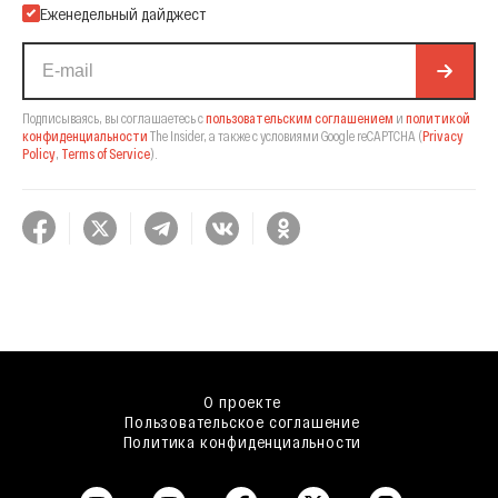
Еженедельный дайджест
Подписываясь, вы соглашаетесь с
пользовательским соглашением
и
политикой
конфиденциальности
The Insider,
а также с условиями Google reCAPTCHA
(
Privacy
Policy
,
Terms of Service
).
О проекте
Пользовательское соглашение
Политика конфиденциальности